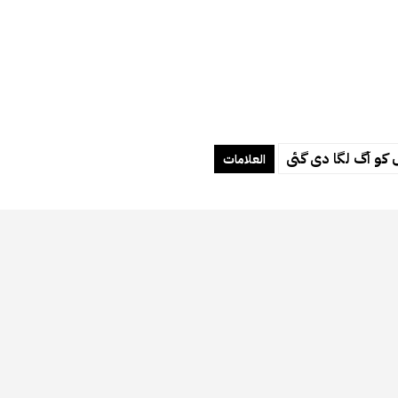
کو آگ لگا دی گئی
العلامات