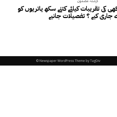
گزشتہ مضمون
ھی کی تقریبات کیلئے کتنے سکھ یاتریوں کو
 جاری کیے ؟ تفصیلات جانیے
© Newspaper WordPress Theme by TagDiv