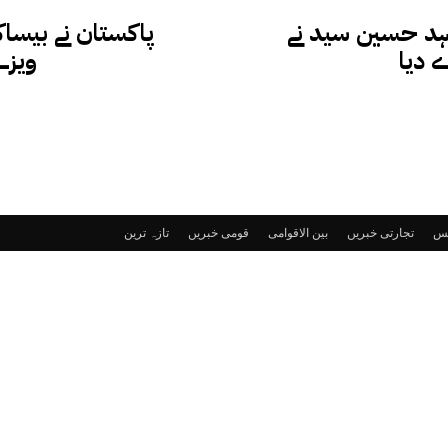
ہد حسین سید نے
پاکستان نے بیساک
 دیا
ویزے
ٹس
تجارتی خبریں
بین الاقوامی
قومی خبریں
تازہ ترین