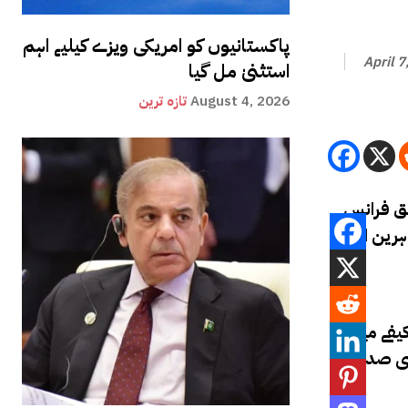
پاکستانیوں کو امریکی ویزے کیلیے اہم
April 7
استثنیٰ مل گیا
August 4, 2026
تازہ ترین
بق فرانس
رین اور
یفے میں
سی صدر