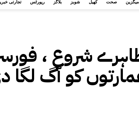
میگزین
صحت
کھیل
شوبز
بلاگز
رپورٹس
تجارتی خبری
اہرے شروع ، فورسز
ارتوں کو آگ لگا د