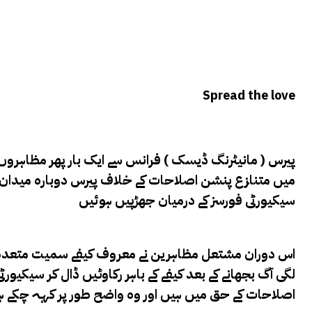
Spread the love
پیرس ( مانیٹرنگ ڈیسک ) فرانس سے ایک بار پھر مظاہروں 
میں متنازع پنشن اصلاحات کے خلاف پیرس دوبارہ میدان
سیکیورٹی فورسز کے درمیان جھڑپیں ہوئیں
اس دوران مشتعل مظاہرین نے معروف کیفے سمیت متعدد عم
لگی آگ بجھانے کے بعد کیفے کے باہر رکاوٹیں ڈال کر سیکیو
اصلاحات کے حق میں ہیں اور وہ واضح طور پر کہہ چکے