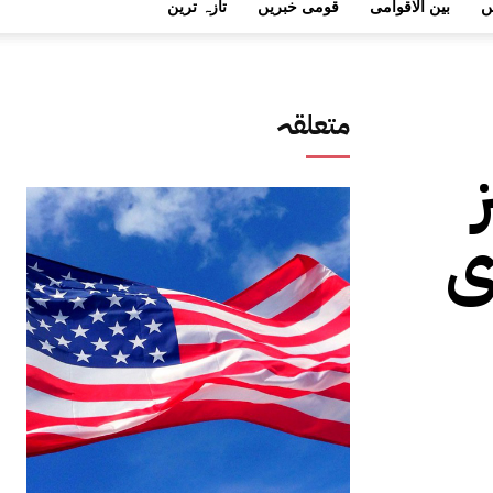
ں
بین الاقوامی
قومی خبریں
تازہ ترین
متعلقہ
ی