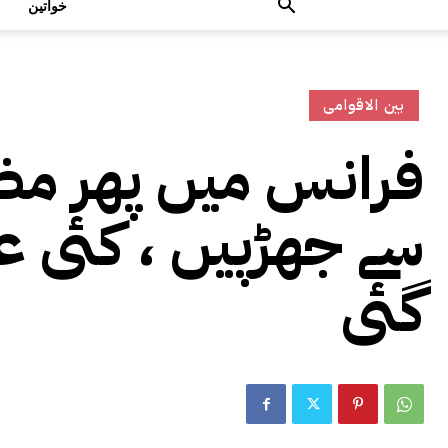
خواتین
بین الاقوامی
فرانس میں پھر مظ
سے جھڑپیں ، کئی عم
گئی