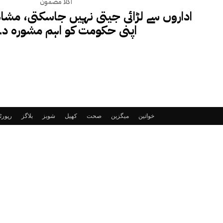
اگلا مضمون
اداروں سے لڑائی جیتی نہیں جاسکتی، مشا
اپنی حکومت کو اہم مشورہ دے
خواتین
میگزین
صحت
کھیل
شوبز
بلاگز
رپور