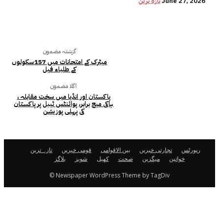
June 27, 2026
تازہ ترین
گزشتہ مضمون
میٹرک کے امتحانات میں 157سکولوں
کے طلباء فیل
اگلا مضمون
پاکستان اور انڈیا میں سخت مقابلہ ،
ہاکی میچ برابر، پوائنٹس ٹیبل پر پاکستان
کی پہلی پوزیشن
رپورٹس
تجارتی خبریں
بین الاقوامی
قومی خبریں
تازہ ترین
خواتین
میگزین
صحت
کھیل
شوبز
بلاگز
© Newspaper WordPress Theme by TagDiv