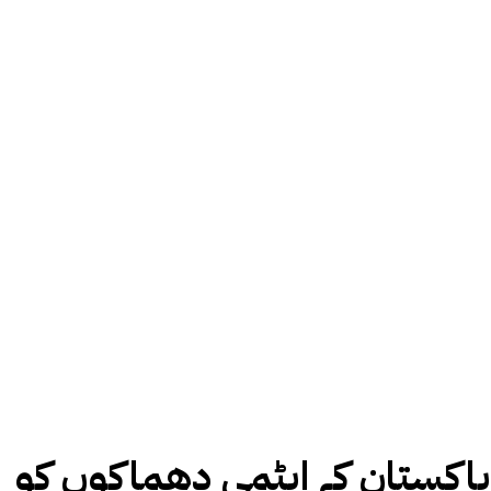
پاکستان کے ایٹمی دھماکوں کو