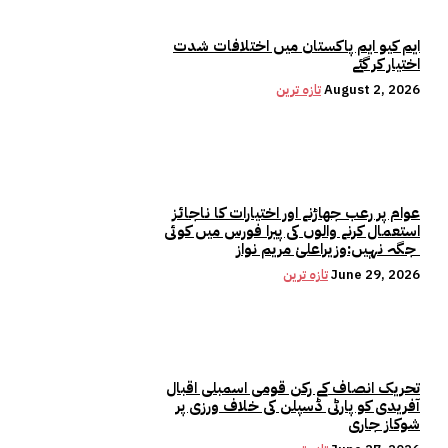
ایم کیو ایم پاکستان میں اختلافات شدت
اختیار کر گئے
August 2, 2026
تازہ ترین
عوام پر رعب جھاڑنے اور اختیارات کا ناجائز
استعمال کرنے والوں کی پیرا فورس میں کوئی
جگہ نہیں:وزیراعلیٰ مریم نواز
June 29, 2026
تازہ ترین
تحریک انصاف کے رکن قومی اسمبلی اقبال
آفریدی کو پارٹی ڈسپلن کی خلاف ورزی پر
شوکاز جاری