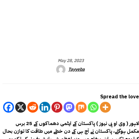
May 28, 2023
Tayyeba
Spread the love
لاہور ( وی او پی نیوز ) پاکستان کے ایٹمی دھماکوں کے 25 برس
مکمل ہوگئے، پاکستان نے آج ہی کے دن خطے میں طاقت کا توازن بحال