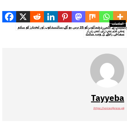
العلامات
پاکستان کے ایٹمی دھماکوں کو 25 برس ہو گئے،سائنسدانوں اور انجینئرز کو سلام
پیش کرتے ہیں: آئی ایس پی آر
سماجی رابطے کی ویب سائٹ
Tayyeba
https://voiceofpress.pk