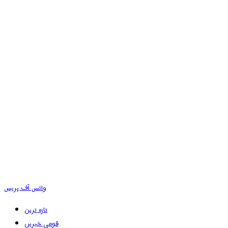
وائس آف پریس
تازہ ترین
قومی خبریں