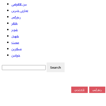
بین الاقوامی
تجارتی خبریں
رپورٹس
بلاگز
شوبز
کھیل
صحت
میگزین
خواتین
رپورٹس
تازہ ترین