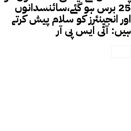
25 برس ہو گئے،سائنسدانوں
اور انجینئرز کو سلام پیش کرتے
ہیں: آئی ایس پی آر