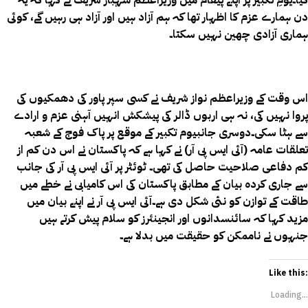
کیا۔یومِ تکبیر پر اپنے پیغام میں وزیراعظم شہباز شریف نے کہا کہ یہ
دن ہمارے عزم کا اظہار تھا کہ ہم آزاد ہیں اور آزاد ہی رہیں گے، کوئی
ہماری آزادی چھین نہیں سکتا۔
اس وقت کے وزیراعظم نواز شریف نے کسی سپر پاور کی دھمکیوں کی
پروا نہیں کی، نہ ہی اربوں ڈالر کی پیشکش انہیں آہنی عزم و ارادے
سے ہٹا سکی۔دوسری جانبیوم تکبیر کے موقع پر پاک فوج کے شعبہ
تعلقات عامہ (آئی ایس پی آر) نے کہا ہے کہ پاکستان نے اس دن کم از
کم دفاعی صلاحیت حاصل کی تھی۔ ٹوئٹر پر آئی ایس پی آر کی جانب
سے جاری کردہ بیان کے مطابق پاکستان کی اس کامیابی نے خطے میں
طاقت کے توازن کو نئی شکل دی ہے۔آئی ایس پی آر نے اپنے بیان میں
مزید کہا کہ سائنسدانوں اور انجینئرز کو سلام پیش کرتے ہیں
جنہوں نے ناممکن کو حقیقت میں بدلا ہے۔
Like this:
Loading...