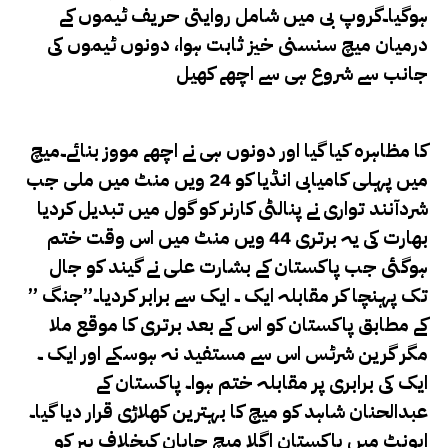
ہوگیا۔
گروپ بی میں شامل روایتی حریف ٹیموں کے
درمیان میچ سنسنی خیز ثابت ہوا، دونوں ٹیموں کی
جانب سے شروع ہی سے اچھے کھیل
کا مظاہرہ کیا گیا اور دونوں ہی نے اچھے مووز بنائے۔میچ
میں پہلی کامیابی انڈیا کو 24 ویں منٹ میں ملی جب
شردآنند تواری نے پنالٹی کارنر کو گول میں تبدیل کردیا
بھارت کی یہ برتری 44 ویں منٹ میں اس وقت ختم
ہوگئی جب پاکستان کے بشارت علی نے گیند کو جال
تک پہنچا کر مقابلہ ایک ۔ ایک سے برابر کردیا۔”جنگ ”
کے مطابق پاکستان کو اس کے بعد برتری کا موقع ملا
مگر گرین شرٹس اس سے مستفید نہ ہوسکے اور ایک ۔
ایک کی برابری پر مقابلہ ختم ہوا۔ پاکستان کے
عبدالحنان شاہد کو میچ کا بہترین کھلاڑی قرار دیا گیا۔
ایونٹ میں پاکستان اگلا میچ جاپان کیخلاف پیر کو