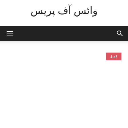
وائس آف پریس
کھیل