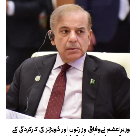
وزیراعظم نےوفاقی وزارتوں اور ڈویژنز کی کارکردگی کے