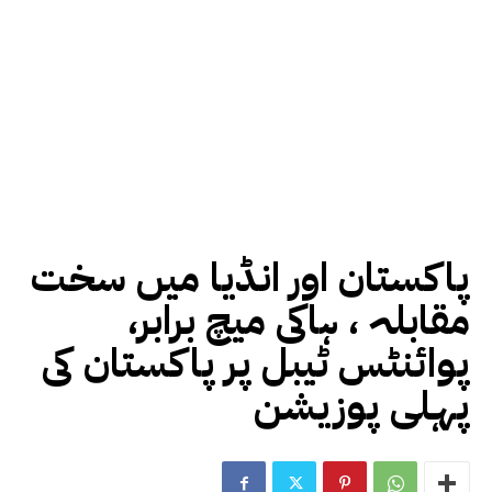
پاکستان اور انڈیا میں سخت
مقابلہ ، ہاکی میچ برابر،
پوائنٹس ٹیبل پر پاکستان کی
پہلی پوزیشن