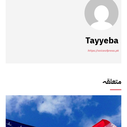
Tayyeba
https://voiceofpress.pk
متعلقہ