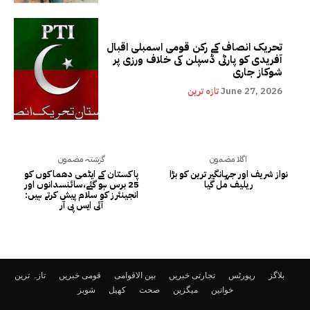
تحریک انصاف کے رکن قومی اسمبلی اقبال
آفریدی کو پارٹی ڈسپلن کی خلاف ورزی پر
شوکاز جاری
June 27, 2026
تازہ ترین
اگلا مضمون
گزشتہ مضمون
نواز شریف اور جہانگیر ترین کو بڑا
پاکستان کے ایٹمی دھماکوں کو
ریلیف مل گیا
25 برس ہو گئے،سائنسدانوں اور
انجینئرز کو سلام پیش کرتے ہیں:
آئی ایس پی آر
بلاگز
رپورٹس
تجارتی خبریں
بین الاقوامی
قومی خبریں
تازہ ترین
خواتین
میگزین
صحت
کھیل
شوبز