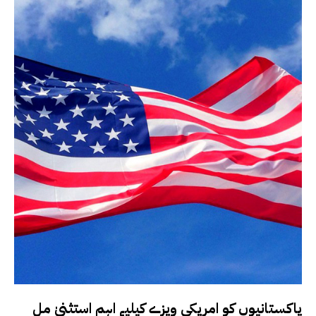
پاکستانیوں کو امریکی ویزے کیلیے اہم استثنیٰ مل