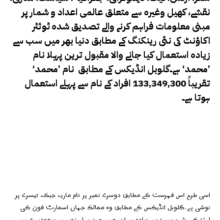
نقشے، کھیل وغیرہ سے متعلق عالمی اعداد و شمار پر
مبنی معلومات فراہم کرنے والے تصدیق شدہ ٹوئٹر
اکاؤنٹ کی نئی رینکنگ کے مطابق دنیا بھر میں سب سے
زیادہ استعمال کیا جانے والا مقبول ترین پہلا نام
’محمد‘ ہے۔گلوبل انڈیکس کے مطابق نام ’محمد‘
تقریباً 133,349,300 افراد کے نام سے پہلے استعمال
ہوتا ہے۔
اسی طرح اس فہرست کے مطابق دوسرے نمبر پر نام ماریہ جبکہ تیسرے پر
نوشی ہے۔گلوبل انڈیکس کے مطابق وہ ممالک جہاں اسمارٹ فون کی
لت کی شرح سب سے زیادہ ہے اِن میں چین پہلے نمبر پر، سعودیہ عریبیہ