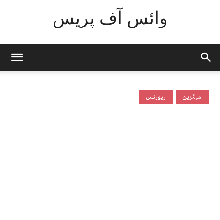
وائس آف پریس
میگزین
رپورٹس