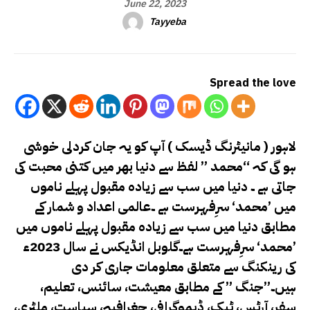
June 22, 2023
Tayyeba
Spread the love
لاہور ( مانیٹرنگ ڈیسک ) آپ کو یہ جان کردلی خوشی
ہو گی کہ “محمد ” لفظ سے دنیا بھر میں کتنی محبت کی
جاتی ہے ۔ دنیا میں سب سے زیادہ مقبول پہلے ناموں
میں ’محمد‘ سرِفہرست ہے ۔
عالمی اعداد و شمار کے
مطابق دنیا میں سب سے زیادہ مقبول پہلے ناموں میں
’محمد‘ سرِفہرست ہے۔
گلوبل انڈیکس نے سال 2023ء
کی رینکنگ سے متعلق معلومات جاری کر دی
ہیں۔”جنگ ” کے مطابق معیشت، سائنس، تعلیم،
سفر، آرٹس، ٹیک، ڈیموگرافی، جغرافیہ، سیاست، ملٹری،