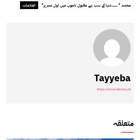
"محمد " ۔۔۔۔۔دنیا کے سب سے مقبول ناموں میں اول نمبر پر
العلامات
Tayyeba
https://voiceofpress.pk
متعلقہ