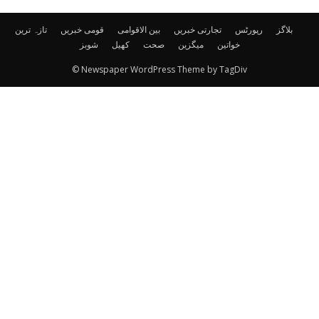
بلاگز
رپورٹس
تجارتی خبریں
بین الاقوامی
قومی خبریں
تازہ ترین
خواتین
میگزین
صحت
کھیل
شوبز
© Newspaper WordPress Theme by TagDiv