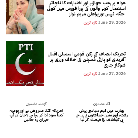
عوام پر رعب جھاڑنے اور اختیارات کا ناجائز
استعمال کرنے والوں کی پیرا فورس میں کوئی
جگہ نہیں:وزیراعلیٰ مریم نواز
June 29, 2026
تازہ ترین
تحریک انصاف کے رکن قومی اسمبلی اقبال
آفریدی کو پارٹی ڈسپلن کی خلاف ورزی پر
شوکاز جاری
June 27, 2026
تازہ ترین
اگلا مضمون
گزشتہ مضمون
بھارت میں اہم سیاسی پیش
امریکہ کتنا مقروض ہے اور یومیہ
رفت، اپوزیشن جماعتوں نے بی جے
کتنا سود ادا کر رہا ہے ؟جان کر آپ
پی کیخلاف بڑا فیصلہ کر لیا
حیران رہ جائیں