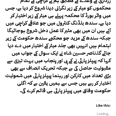
زرداری کے وعدے کے مطابق ہم نے کراچی کے تمام
محکموں کو میئر کے زیر نگرانی دینا شروع کر دیا ہے، جس
میں واٹر بورڈ کا محکمہ پہلے ہی میئر کے زیر اختیار کر
دیا ہے۔ سندھ بلڈنگ کنٹرول میں جو علاقے کراچی میں
آتے ہیں ان میں بھی مئیر کا عمل دخل شروع ہوجائیگا
جبکہ سندھ کے مزید جو محکمے سندھ حکومت کے زیر
اہتمام ہیں انہیں بھی جلد میئر کے اختیار میں دے دیا
جائے گا۔ناصر حسین شاہ نے ایک سوال کے جواب میں
کہا کہ پیپلز پارٹی نے کے پی اور پنجاب میں بہت تیزی سے
مقبولیت حاصل کی ہے جبکہ تحریک انصاف سے بھی
بڑی تعداد میں کارکن اور رہنما پیپلز پارٹی میں شمولیت
اختیار کر رہے ہیں جس سے ہمیں یقین ہے کہ اگلی
حکومت وفاق میں پیپلز پارٹی ہی قائم کرے گی۔
Like this:
Loading...