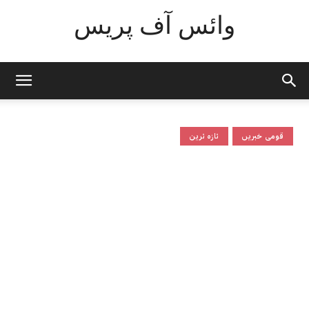
وائس آف پریس
قومی خبریں
تازہ ترین