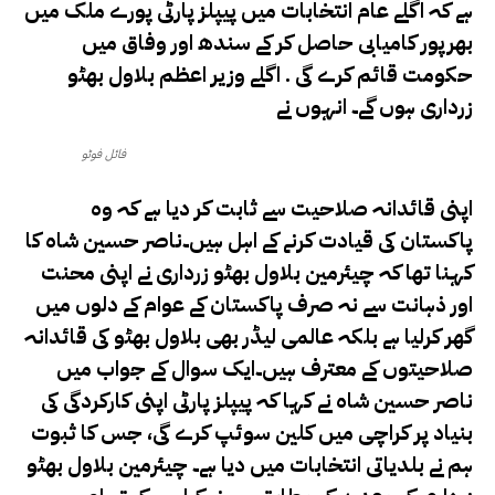
ہے کہ
اگلے عام انتخابات میں پیپلز پارٹی پورے ملک میں
بھرپور کامیابی حاصل کر کے سندھ اور وفاق میں
حکومت قائم کرے گی .
اگلے وزیر اعظم بلاول بھٹو
زرداری ہوں گے۔ انہوں نے
فائل فوٹو
اپنی قائدانہ صلاحیت سے ثابت کر دیا ہے کہ وہ
پاکستان کی قیادت کرنے کے اہل ہیں۔ناصر حسین شاہ کا
کہنا تھا کہ چیئرمین بلاول بھٹو زرداری نے اپنی محنت
اور ذہانت سے نہ صرف پاکستان کے عوام کے دلوں میں
گھر کرلیا ہے بلکہ عالمی لیڈر بھی بلاول بھٹو کی قائدانہ
صلاحیتوں کے معترف ہیں۔ایک سوال کے جواب میں
ناصر حسین شاہ نے کہا کہ پیپلز پارٹی اپنی کارکردگی کی
بنیاد پر کراچی میں کلین سوئپ کرے گی، جس کا ثبوت
ہم نے بلدیاتی انتخابات میں دیا ہے۔ چیئرمین بلاول بھٹو