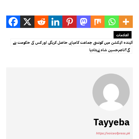
العلامات
آئیندہ الیکشن میں کونسی جماعت کامیابی حاصل کریگی اور کس کی حکومت بنے
گی؟ناصرحسین شاہ نےبتادیا
Tayyeba
https://voiceofpress.pk