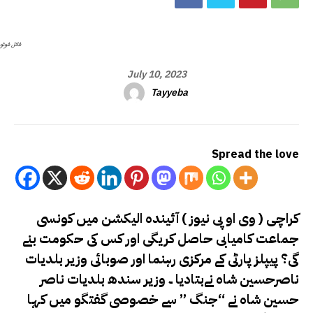
فائل فوٹو
July 10, 2023
Tayyeba
Spread the love
کراچی ( وی او پی نیوز ) آئیندہ الیکشن میں کونسی
جماعت کامیابی حاصل کریگی اور کس کی حکومت بنے
گی؟ پیپلز پارٹی کے مرکزی رہنما اور صوبائی وزیر بلدیات
ناصرحسین شاہ نےبتادیا ۔ وزیر سندھ بلدیات ناصر
حسین شاہ نے “جنگ ” سے خصوصی گفتگو میں کہا