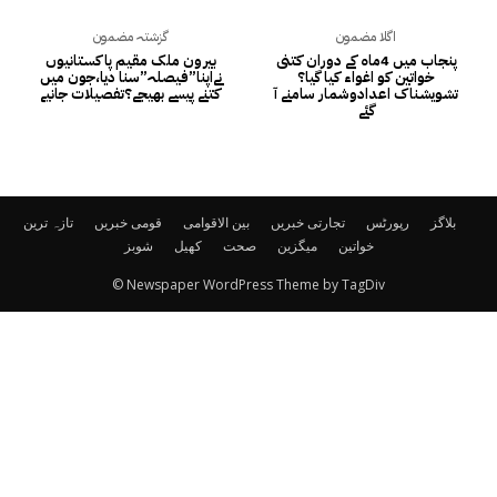
اگلا مضمون
گزشتہ مضمون
پنجاب میں 4ماہ کے دوران کتنی
بیرون ملک مقیم پاکستانیوں
خواتین کو اغواء کیا گیا؟
نےاپنا”فیصلہ”سنا دیا،جون میں
تشویشناک اعدادوشمار سامنے آ
کتنے پیسے بھیجے؟تفصیلات جانیے
گئے
بلاگز
رپورٹس
تجارتی خبریں
بین الاقوامی
قومی خبریں
تازہ ترین
خواتین
میگزین
صحت
کھیل
شوبز
© Newspaper WordPress Theme by TagDiv