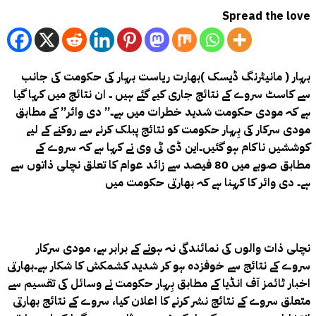
Spread the love
بہار ( مانیٹرنگ ڈیسک )بھارت ریاست بہار کی حکومت کی جانب
سے کاسٹ سروے کے نتائج جاری کیے گئے ہیں ۔ ان نتائج میں کہا گیا
ہے کہ مودی حکومت شدید خطرات میں ہے۔” دی وائر” کے مطابق
مودی سرکار کی بِہار حکومت کو نتائج پبلک کرنے سے روکنے کے لیے
کوششیں ناکام ہو گئیں۔این ڈی ٹی وی نے کہا ہے کہ سروے کے
مطابق صوبے میں 80 فیصد سے زائد عوام کا تعلق نچلی ذاتوں سے
ہے۔ دی وائر کا کہنا ہے کہ بھارتی حکومت میں
نچلی ذات والوں کی نمائندگی نہ ہونے کے برابر ہے، مودی سرکار
سروے کے نتائج سے خوفزدہ ہو کر شدید کشمکش کا شکار ہے۔بھارتی
اخبار ٹائمز آف انڈیا کے مطابق بِہار حکومت نے وسائل کی تقسیم سے
متعلق سروے کے نتائج نشر کرنے کا اعلان کیا، سروے کے نتائج بھارتی