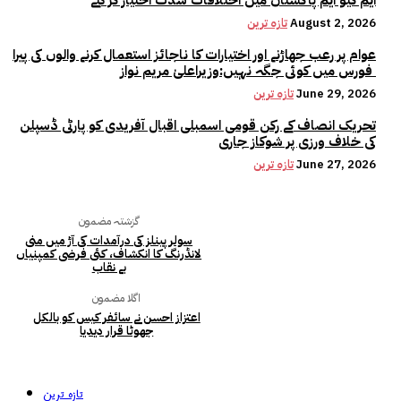
ایم کیو ایم پاکستان میں اختلافات شدت اختیار کر گئے
August 2, 2026
تازہ ترین
عوام پر رعب جھاڑنے اور اختیارات کا ناجائز استعمال کرنے والوں کی پیرا
فورس میں کوئی جگہ نہیں:وزیراعلیٰ مریم نواز
June 29, 2026
تازہ ترین
تحریک انصاف کے رکن قومی اسمبلی اقبال آفریدی کو پارٹی ڈسپلن
کی خلاف ورزی پر شوکاز جاری
June 27, 2026
تازہ ترین
گزشتہ مضمون
سولر پینلز کی درآمدات کی آڑ میں منی
لانڈرنگ کا انکشاف، کئی فرضی کمپنیاں
بے نقاب
اگلا مضمون
اعتزاز احسن نے سائفر کیس کو بالکل
جھوٹا قرار دیدیا
تازہ ترین