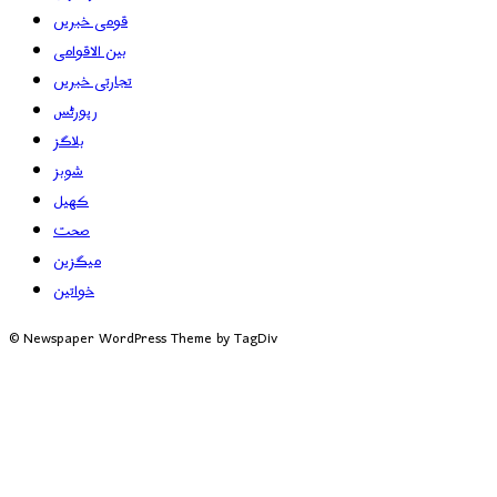
قومی خبریں
بین الاقوامی
تجارتی خبریں
رپورٹس
بلاگز
شوبز
کھیل
صحت
میگزین
خواتین
© Newspaper WordPress Theme by TagDiv