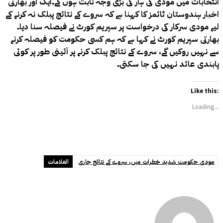
انتخابات میں مودی کی ہار کی بڑی وجہ ثابت ہوں گے۔ایک اور بھارتی
اخبار ہندوستان ٹائمز کا کہنا ہے کہ سروے کے نتائج پبلک نہ کرنے کے
لیے مودی سرکار کی درخواست پر سپریم کورٹ نے فیصلہ سنا دیا۔
بھارتی سپریم کورٹ نے کہا ہے کہ ہم کسی حکومت کو فیصلہ کرنے
سے نہیں روکیں گے، سروے کے نتائج پبلک کرنے پر آئینی طور پر کوئی
پابندی عائد نہیں کی جا سکتی۔
Like this:
Loading...
مودی حکومت شدید خطرات میں، سروے کے نتائج جاری
العلامات