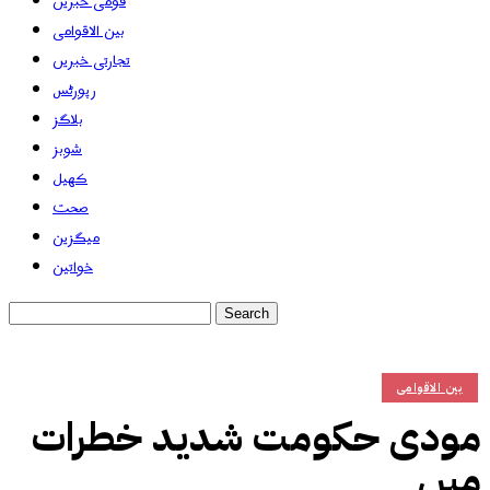
قومی خبریں
بین الاقوامی
تجارتی خبریں
رپورٹس
بلاگز
شوبز
کھیل
صحت
میگزین
خواتین
بین الاقوامی
مودی حکومت شدید خطرات
میں