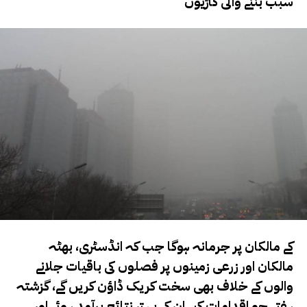
سبب بننے والی گاڑیوں
کے مالکان پر جرمانہ ہوگا جب کہ انڈسٹری، بھٹہ
مالکان اور زرعی زمینوں پر فصلوں کی باقیات جلانے
والوں کے خلاف بھی سخت کریک ڈاؤن کریں گے، گزشتہ
ہفتے جو اقدامات کیے ان کے بہتر نتائج برآمد ہوئے اور