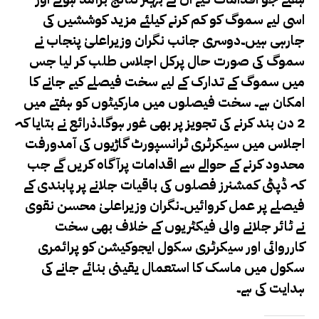
اسی لیے سموگ کو کم کرنے کیلئے مزید کوششیں کی
جارہی ہیں۔دوسری جانب نگران وزیراعلیٰ پنجاب نے
سموگ کی صورت حال پرکل اجلاس طلب کر لیا جس
میں سموگ کے تدارک کے لیے سخت فیصلے کیے جانے کا
امکان ہے۔ سخت فیصلوں میں مارکیٹوں کو ہفتے میں
2 دن بند کرنے کی تجویز پر بھی غور ہوگا۔ذرائع نے بتایا کہ
اجلاس میں سیکرٹری ٹرانسپورٹ گاڑیوں کی آمدورفت
محدود کرنے کے حوالے سے اقدامات پرآگاہ کریں گے جب
کہ ڈپٹی کمشنرز فصلوں کی باقیات جلانے پر پابندی کے
فیصلے پر عمل کروائیں۔نگران وزیراعلیٰ محسن نقوی
نے ٹائر جلانے والی فیکٹریوں کے خلاف بھی سخت
کارروائی اور سیکرٹری سکول ایجوکیشن کو پرائمری
سکول میں ماسک کا استعمال یقینی بنائے جانے کی
ہدایت کی ہے۔