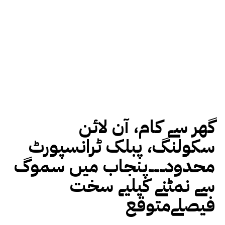
گھر سے کام، آن لائن
سکولنگ، پبلک ٹرانسپورٹ
محدود۔۔۔پنجاب میں سموگ
سے نمٹنے کیلیے سخت
فیصلےمتوقع