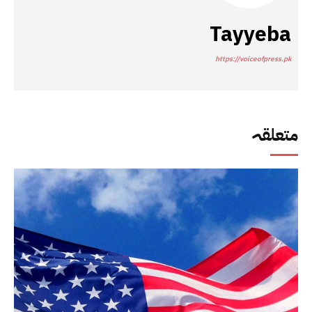
Tayyeba
https://voiceofpress.pk
متعلقہ