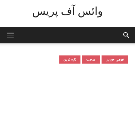
وائس آف پریس
قومی خبریں
صحت
تازہ ترین