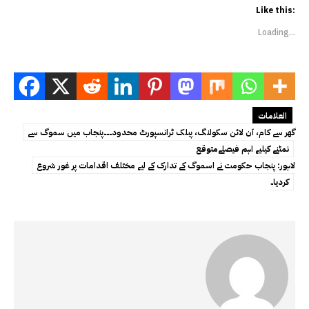
Like this:
Loading...
العلامات
گھر سے کام، آن لائن سکولنگ، پبلک ٹرانسپورٹ محدود۔۔۔پنجاب میں سموگ سے
نمٹنے کیلیے اہم فیصلےمتوقع
لاہور: پنجاب حکومت نے اسموگ کے تدارک کے لیے مختلف اقدامات پر غور شروع
کردیا۔