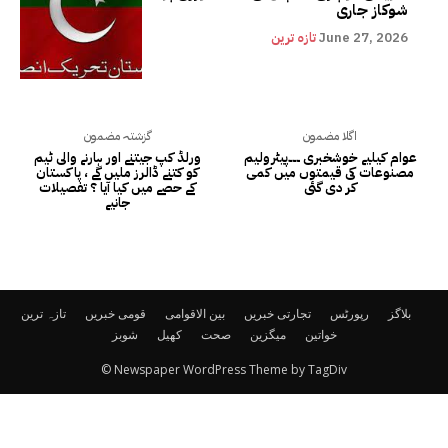
شوکاز جاری
June 27, 2026
تازہ ترین
اگلا مضمون
گزشتہ مضمون
عوام کیلیے خوشخبری ۔۔۔پیٹرولیم
ورلڈ کپ جیتنے اور ہارنے والی ٹیم
مصنوعات کی قیمتوں میں کمی
کو کتنے ڈالرز ملیں گے ، پاکستان
کر دی گئی
کے حصے میں کیا آیا ؟ تفصیلات
جانیے
بلاگز
رپورٹس
تجارتی خبریں
بین الاقوامی
قومی خبریں
تازہ ترین
خواتین
میگزین
صحت
کھیل
شوبز
© Newspaper WordPress Theme by TagDiv