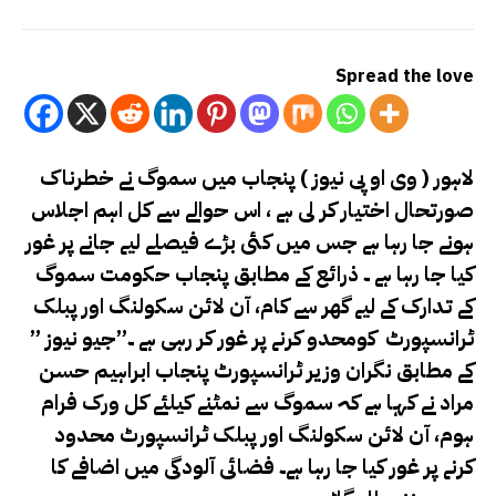
Spread the love
لاہور ( وی او پی نیوز ) پنجاب میں سموگ نے خطرناک
صورتحال اختیار کر لی ہے ، اس حوالے سے کل اہم اجلاس
ہونے جا رہا ہے جس میں کئی بڑے فیصلے لیے جانے پر غور
کیا جا رہا ہے ۔ ذرائع کے مطابق پنجاب حکومت سموگ
کے تدارک کے لیے گھر سے کام، آن لائن سکولنگ اور پبلک
ٹرانسپورٹ کومحدو کرنے پر غور کر رہی ہے ۔”جیو نیوز ”
کے مطابق نگران وزیر ٹرانسپورٹ پنجاب ابراہیم حسن
مراد نے کہا ہے کہ سموگ سے نمٹنے کیلئے کل ورک فرام
ہوم، آن لائن سکولنگ اور پبلک ٹرانسپورٹ محدود
کرنے پر غور کیا جا رہا ہے۔ فضائی آلودگی میں اضافے کا