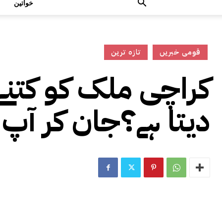
خواتین
قومی خبریں
تازہ ترین
کراچی ملک کو کتنے 
دیتا ہے؟جان کر آپ