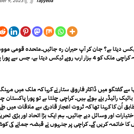
Tayyeba
er 9, 2023
ٹیکس دیتا ہے؟ جان کر آپ حیران رہ جائیں۔
متحدہ قومی مووم
کیو ایم) کے سینئر ڈپٹی کنوینر ڈاکٹر فاروق ستار نے کہا ہے کہ کراچی ملک کو 4 ہزار ارب روپے ٹیکس دیتا ہے
یا سے گفتگو میں ڈاکٹر فاروق ستار نے کہا کہ ملک میں مہنگ
ائیک رائیڈر بنے ہوئے ہیں۔ کراچی چلتا ہے تو پورا پاکستان چل
 ” کے مطابق اُن کا کہنا تھا کہ ثروت اعجاز قادری سے ملاقات میں طے
ختیارات اور وسائل دیے جائیں۔ ہم ایک بڑا اتحاد اور بڑی تحر
وں کا خاتمہ کریں گے۔ کراچی پر جنہوں نے قبضہ جمانے کی کو