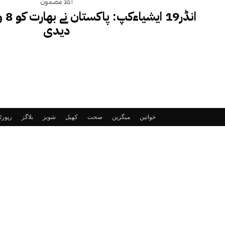
اگلا مضمون
انڈر
دیدی
خواتین
میگزین
صحت
کھیل
شوبز
بلاگز
رپور