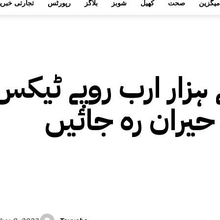
میگزین
صحت
کھیل
شوبز
بلاگز
رپورٹس
تجارتی خبری
ہزار ارب روپے ٹیکس
 حیران رہ جائیں