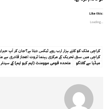
Like this:
Loading...
کراچی ملک کو کتنے ہزار ارب روپے ٹیکس دیتا ہے؟جان کر آپ حیرا
کراچی میں سنی تحریک کے مرکزی رہنما ثروت اعجاز قادری سے مل
میڈیا سے گفتگو
متحدہ قومی موومنٹ (ایم کیو ایم) کے سینئر ڈپ