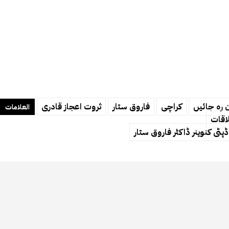
ن رہ جائیں
کراچی
فاروق ستار
ثروت اعجاز قادری
العلامات
اقات
ٹی کنوینر ڈاکٹر فاروق ستار