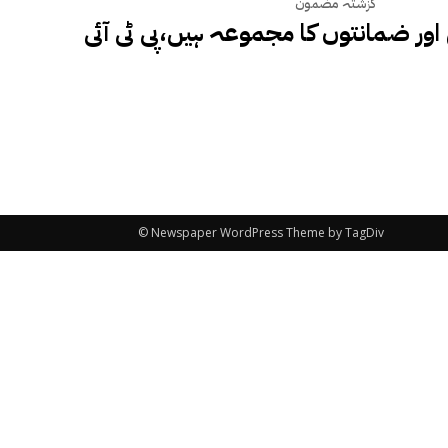
گزشتہ مضمون
اور ضمانتوں کا مجموعہ ہیں،پی ٹی آئی
© Newspaper WordPress Theme by TagDiv