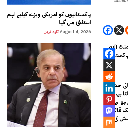
Decemb
پاکستانیوں کو امریکی ویزے کیلیے اہم
استثنیٰ مل گیا
August 4, 2026
تازہ ترین
نٹ (ایم
، جس سے پورا پاکستان
ائی حد سے
تا ہے، شہر
 ہوا ہے کہ
یک قائم
شش کی ان