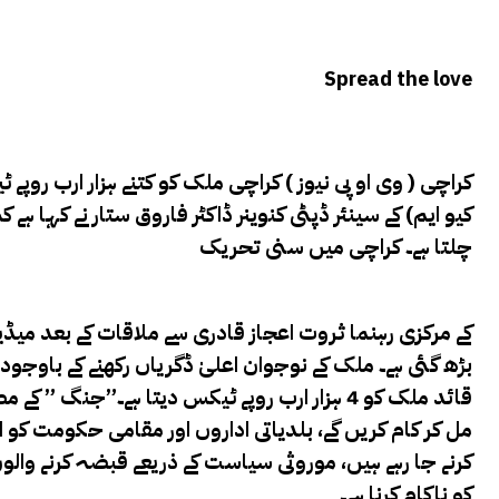
Spread the love
کراچی ( وی او پی نیوز ) کراچی ملک کو کتنے ہزار ارب روپے 
چلتا ہے۔
کراچی میں سنی تحریک
کے مرکزی رہنما ثروت اعجاز قادری سے ملاقات کے بعد میڈ
بڑھ گئی ہے۔ ملک کے نوجوان اعلیٰ ڈگریاں رکھنے کے باوجود ب
قائد ملک کو 4 ہزار ارب روپے ٹیکس دیتا ہے۔”جنگ
مل کر کام کریں گے، بلدیاتی اداروں اور مقامی حکومت کو ا
کرنے جا رہے ہیں، موروثی سیاست کے ذریعے قبضہ کرنے وال
کو ناکام کرنا ہے۔