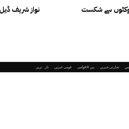
19 ایشیاءکپ: پاکستان نے بھارت کو 8 وکٹوں سے شکست
نواز شریف ڈیل 
ٹس
تجارتی خبریں
بین الاقوامی
قومی خبریں
تازہ ترین