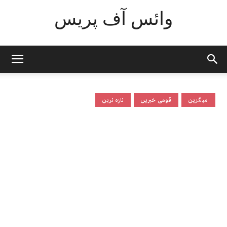
وائس آف پریس
میگزین
قومی خبریں
تازہ ترین