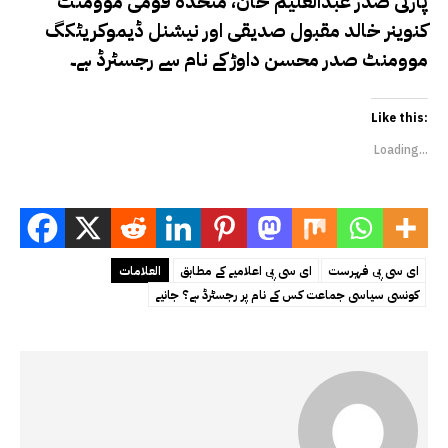
پارٹی صدر عبدالعلیم خان، متحدہ قومی موومنٹ
کنوینر خالد مقبول صدیقی اور نیشنل ڈیموکریٹکگ
موومنٹ صدر محسن داوڑ کے نام سے رجسٹرڈ ہے۔
Like this:
Loading...
ای سی پی فہرست
ای سی پی اعلامیے کے مطابق
العلامات
کونسی سیاسی جماعت کس کے نام پر رجسٹرڈ ہے؟ جانیے