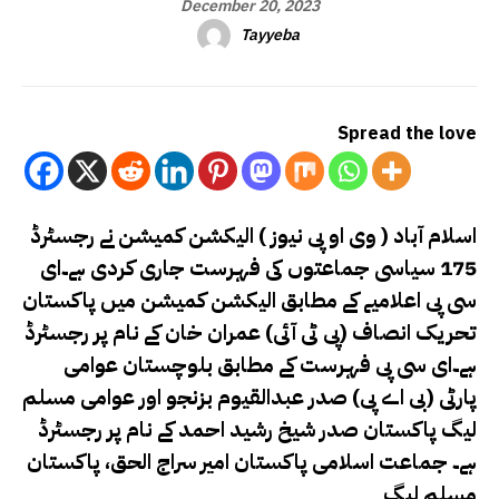
December 20, 2023
Tayyeba
Spread the love
اسلام آباد ( وی او پی نیوز ) الیکشن کمیشن نے رجسٹرڈ
175 سیاسی جماعتوں کی فہرست جاری کرد
ی ہے۔
ای
سی پی اعلامیے کے مطابق الیکشن کمیشن میں پاکستان
تحریک انصاف (پی ٹی آئی) عمران خان کے نام پر رجسٹرڈ
ہے۔ای سی پی فہرست کے مطابق بلوچستان عوامی
پارٹی (بی اے پی) صدر عبدالقیوم بزنجو اور عوامی مسلم
لیگ پاکستان صدر شیخ رشید احمد کے نام پر رجسٹرڈ
ہے۔ جماعت اسلامی پاکستان امیر سراج الحق، پاکستان
مسلم لیگ