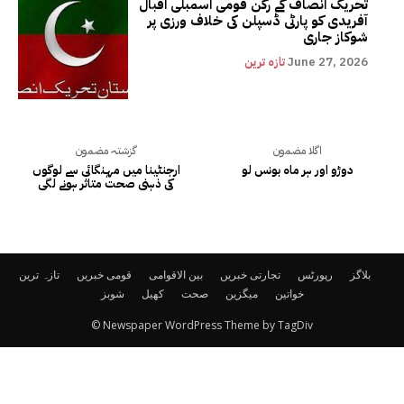
تحریک انصاف کے رکن قومی اسمبلی اقبال
آفریدی کو پارٹی ڈسپلن کی خلاف ورزی پر
شوکاز جاری
June 27, 2026
تازہ ترین
اگلا مضمون
گزشتہ مضمون
دوڑو اور ہر ماہ بونس لو
ارجنٹینا میں مہنگائی سے لوگوں
کی ذہنی صحت متاثر ہونے لگی
بلاگز
رپورٹس
تجارتی خبریں
بین الاقوامی
قومی خبریں
تازہ ترین
خواتین
میگزین
صحت
کھیل
شوبز
© Newspaper WordPress Theme by TagDiv