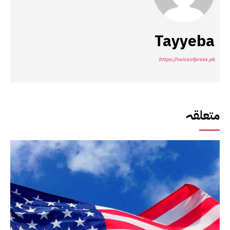
Tayyeba
https://voiceofpress.pk
متعلقہ