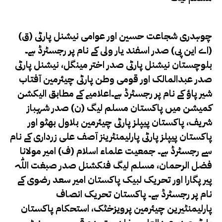
(ق) چوہدری شجاعت حسین اور عوامی نیشنل پارٹی
(اے این پی) صدر اسفند یار ولی کے نام پر رجسٹرڈ ہے۔
بلوچستان نیشنل پارٹی صدر اختر مینگل، نیشنل پارٹی
صدر عبدالمالک اور قومی وطن پارٹی چیئرمین آفتاب
شیر پاؤ کے نام پر رجسٹرڈ ہے۔اعلامیے کے مطابق الیکشن
کمیشن میں پاکستان مسلم لیگ (ن) صدر شہباز
شریف، پاکستان پیپلز پارٹی چیئرمین بلاول بھٹو اور
پاکستان پیپلز پارٹی پارلیمنٹرینز آصف علی زرداری کے نام
سے رجسٹرڈ ہے۔ جمعیت علماء اسلام (ف) امیر مولانا
فضل الرحمان، مسلم لیگ فنکشنل صدر صبغت اللّٰہ
پیر پگارا اور تحریک لبیک پاکستان امیر سعد رضوی کے
نام پر رجسٹرڈ ہے۔ پاکستان تحریک انصاف
پارلیمنٹیرین چیئرمین پرویزخٹک، استحکام پاکستان