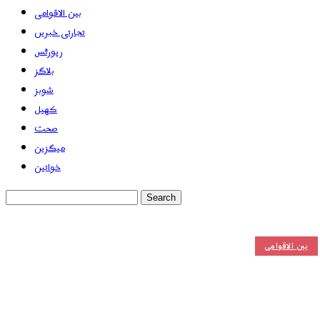
بین الاقوامی
تجارتی خبریں
رپورٹس
بلاگز
شوبز
کھیل
صحت
میگزین
خواتین
بین الاقوامی