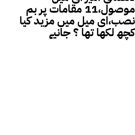
موصول،11 مقامات پر بم
نصب،ای میل میں مزید کیا
کچھ لکھا تھا ؟ جانیے