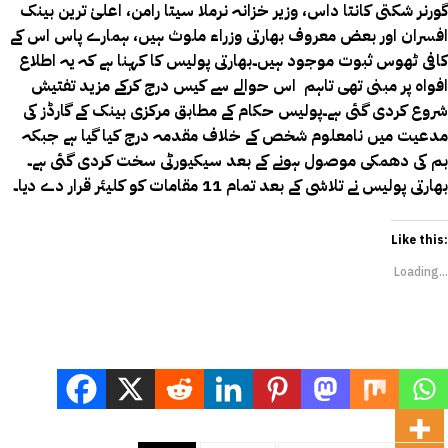
گورنر شکتی کانتا داس، وزیر خزانہ نرملا سیتا رامن، اعلیٰ ترین بینک
افسران اور بعض معروف بھارتی وزراء ملوث ہیں، ہمارے پاس اس کے
کافی ٹھوس ثبوت موجود ہیں۔بھارتی پولیس کا کہنا ہے کہ یہ اطلاع
افواہ پر مبنی تھی تاہم اس حوالے سے کیس درج کرکے مزید تفتیش
شروع کردی گئی ہے۔پولیس حکام کے مطابق مرکزی بینک کے گارڈز کی
مدعیت میں نامعلوم شخص کے خلاف مقدمہ درج کیا گیا ہے جبکہ
بم کی دھمکی موصول ہونے کے بعد سیکیورٹی سخت کردی گئی ہے۔
بھارتی پولیس نے تلاشی کے بعد تمام 11 مقامات کو کلیئر قرار دے دیا۔
Like this:
Loading...