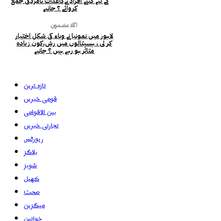
کے لیے کتنے افراد نےکاغذات نامزدگی جمع
کروائے ؟ جانیے
اگلا مضمون
لاہور میں نمونیا نے وباء کی شکل اختیار
کر لی ، ہسپتالوں میں رش،کون زیادہ
متاثر ہو رہے ہیں ؟ جانیے
تازہ ترین
قومی خبریں
بین الاقوامی
تجارتی خبریں
رپورٹس
بلاگز
شوبز
کھیل
صحت
میگزین
خواتین