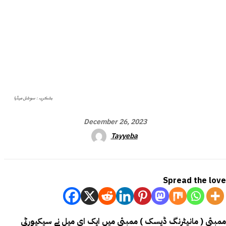
بشکریہ : سوشل میڈیا
December 26, 2023
Tayyeba
Spread the love
ممبئی ( مانیٹرنگ ڈیسک ) ممبئی میں ایک ای میل نے سیکیورٹی