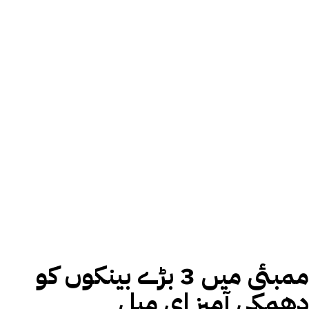
ممبئی میں 3 بڑے بینکوں کو
دھمکی آمیز ای میل