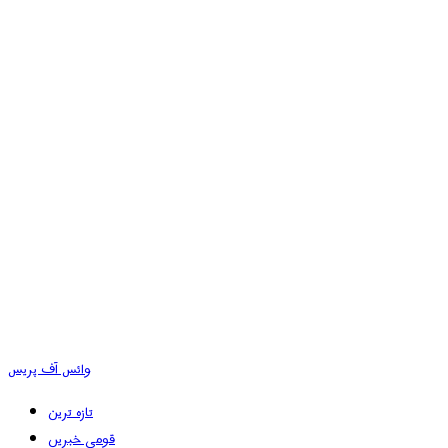
وائس آف پریس
تازہ ترین
قومی خبریں