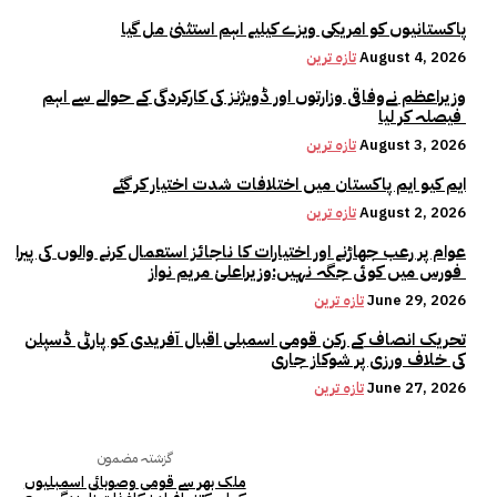
پاکستانیوں کو امریکی ویزے کیلیے اہم استثنیٰ مل گیا
August 4, 2026
تازہ ترین
وزیراعظم نےوفاقی وزارتوں اور ڈویژنز کی کارکردگی کے حوالے سے اہم
فیصلہ کر لیا
August 3, 2026
تازہ ترین
ایم کیو ایم پاکستان میں اختلافات شدت اختیار کر گئے
August 2, 2026
تازہ ترین
عوام پر رعب جھاڑنے اور اختیارات کا ناجائز استعمال کرنے والوں کی پیرا
فورس میں کوئی جگہ نہیں:وزیراعلیٰ مریم نواز
June 29, 2026
تازہ ترین
تحریک انصاف کے رکن قومی اسمبلی اقبال آفریدی کو پارٹی ڈسپلن
کی خلاف ورزی پر شوکاز جاری
June 27, 2026
تازہ ترین
گزشتہ مضمون
ملک بھر سے قومی وصوبائی اسمبلیوں