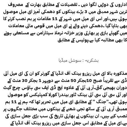
اداروں کی دوڑیں لگوا دیں ۔ تفصیلات کے مطابق
بھارت کے مصروف
ترین شہر ممبئی میں 3 بڑے بینکوں کو دھمکی آمیز ای میل موصول
ہوئی ہیں،اور اس ای میل میں شہر کے 11 مقامات پر بم نصب کرنے کا
بھی بتایا گیا ۔
دھمکی دینے والے نے ای میل میں قومی مالی معاملات
میں گھپلے بازی پر بھارتی وزیر خزانہ نرملا سیتارامن سے مستعفی ہونے
کا بھی مطالبہ کیا ہے۔پولیس کے مطابق
بشکریہ : سوشل میڈیا
مذکورہ بالا ای میل ریزرو بینک آف انڈیا کے گورنر کو ان کی ای میل آئی
ڈی سے تقریباً صبح 10بجکر 50 منٹ سے دوپہر 1 بجکر 30 منٹ کے
دوران بھیجی گئی۔آر بی آئی کے علاوہ ایچ ڈی ایف سی ہاؤس چرچ گیٹ
اور آئی سی آئی سی آئی بینک ٹاور بیندرا کورلا کمپلیکس کو موصول
ہوئی تھی۔”جنگ ” کے مطابق ای میل میں تحریر تھا کہ ہم نے 11 بم
ممبئی آر بی آئی کے ساتھ نجی شعبے کے بینکوں میں مختلف جگہوں پر
نصب کیے ہیں، ان بینکوں نے بھارتی تاریخ کی سب بڑی جعل سازی کی
ہے۔ای میل کے مطابق اس جعل سازی میں ریزرو بینک آف انڈیا کے