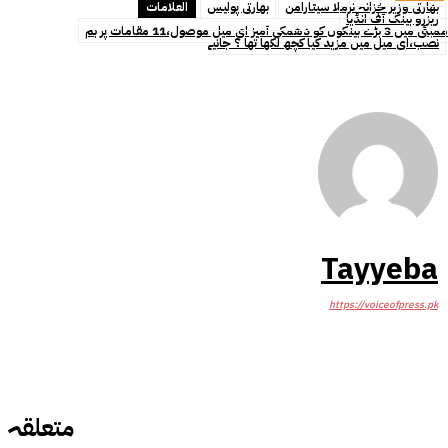
بھارتی وزیر خزانہ نرملا سیتارامن
بھارتی پولیس
العلامات
ریزرو بینک آف انڈیا
ممبئی میں 3 بڑے بینکوں کو دھمکی آمیز ای میل موصول،11 مقامات پر بم
نصب،ای میل میں مزید کیا کچھ لکھا تھا ؟ جانیے
Tayyeba
https://voiceofpress.pk
متعلقہ