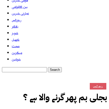
قومی خبریں
بین الاقوامی
تجارتی خبریں
رپورٹس
بلاگز
شوبز
کھیل
صحت
میگزین
خواتین
رپورٹس
بجلی بم پھر گرنے والا ہے ؟