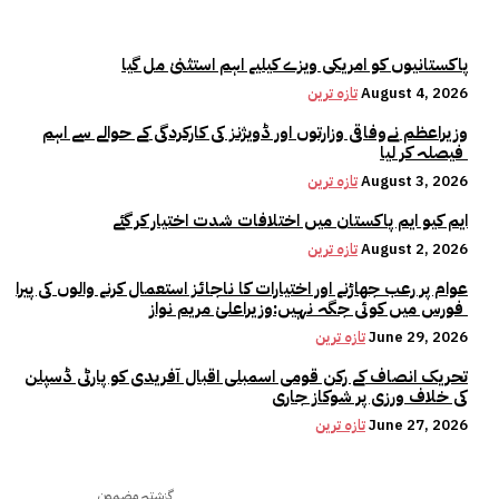
پاکستانیوں کو امریکی ویزے کیلیے اہم استثنیٰ مل گیا
August 4, 2026
تازہ ترین
وزیراعظم نےوفاقی وزارتوں اور ڈویژنز کی کارکردگی کے حوالے سے اہم
فیصلہ کر لیا
August 3, 2026
تازہ ترین
ایم کیو ایم پاکستان میں اختلافات شدت اختیار کر گئے
August 2, 2026
تازہ ترین
عوام پر رعب جھاڑنے اور اختیارات کا ناجائز استعمال کرنے والوں کی پیرا
فورس میں کوئی جگہ نہیں:وزیراعلیٰ مریم نواز
June 29, 2026
تازہ ترین
تحریک انصاف کے رکن قومی اسمبلی اقبال آفریدی کو پارٹی ڈسپلن
کی خلاف ورزی پر شوکاز جاری
June 27, 2026
تازہ ترین
گزشتہ مضمون