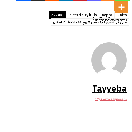
units
nepra
electricity bills
العلامات
بجلی بم پھر گرنے والا ہے ؟
بجلی کے بنیادی ٹیرف میں 5 روپے تک اضافے کا امکان
Tayyeba
https://voiceofpress.pk