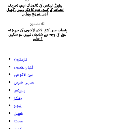
پراپرٹی لیکس کی ٹائمنگ اہم، تحریک
انصاف کے کسی فرد کا ذکر نہیں، کھیل
ابھی شروع ہوا ہے
اگلا مضمون
پنجاب میں کتنے لاکھ لڑکیوں کی جہیز نہ
ہونے کی وجہ سے شادیاں نہیں ہو سکیں
؟ جانیے
تازہ ترین
قومی خبریں
بین الاقوامی
تجارتی خبریں
رپورٹس
بلاگز
شوبز
کھیل
صحت