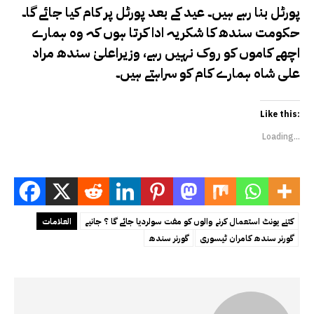
پورٹل بنا رہے ہیں۔ عید کے بعد پورٹل پر کام کیا جائے گا۔
حکومت سندھ کا شکریہ ادا کرتا ہوں کہ وہ ہمارے
اچھے کاموں کو روک نہیں رہے، وزیراعلیٰ سندھ مراد
علی شاہ ہمارے کام کو سراہتے ہیں۔
Like this:
Loading...
کتنے یونٹ استعمال کرنے والوں کو مفت سولردیا جائے گا ؟ جانیے
العلامات
گورنر سندھ کامران ٹیسوری
گورنر سندھ