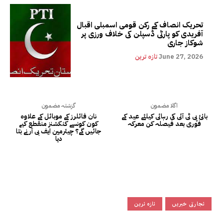
تحریک انصاف کے رکن قومی اسمبلی اقبال
آفریدی کو پارٹی ڈسپلن کی خلاف ورزی پر
شوکاز جاری
June 27, 2026
تازہ ترین
اگلا مضمون
گزشتہ مضمون
بانیٔ پی ٹی آئی کی رہائی کیلئے عید کے
نان فائلرز کے موبائل کے علاوہ
فوری بعد فیصلہ کن معرکہ
کون کونسے کنکشنز منقطع کیے
جائیں گے؟ چیئرمین ایف بی آر نے بتا
دیا