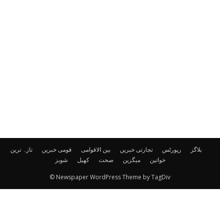
بلاگز
رپورٹس
تجارتی خبریں
بین الاقوامی
قومی خبریں
تازہ ترین
خواتین
میگزین
صحت
کھیل
شوبز
© Newspaper WordPress Theme by TagDiv