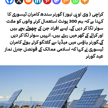
کراچی ( وی او پی نیوز ) گورنر سندھ کامران ٹیسوری کا
کہنا ہے کہ ہم 300 یونٹ استعمال کرنے والوں کو مفت
سولر لگا کر دیں گے۔ ایسے افراد جن کے چھوٹے بچے ہیں
اور کرائے کے گھر میں رہتے ہیں، انہیں سولر لگا کر دیں
گے۔
گورنر ہاؤس میں میڈیا سے گفتگو کرتے ہوئے کامران
ٹیسوری نے کہا کہ اسلامی ممالک کے قونصل جنرل نماز
عید گورنر