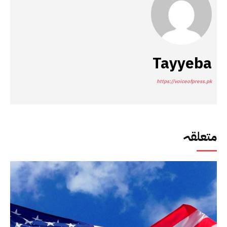
Tayyeba
https://voiceofpress.pk
متعلقہ