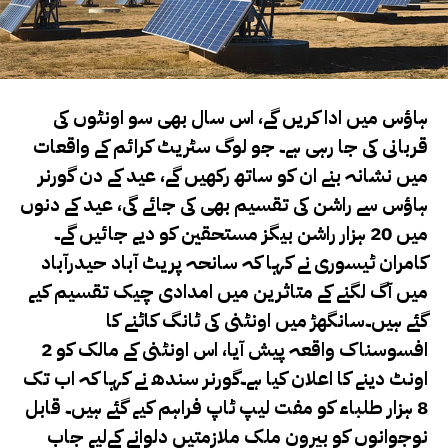
ہاؤس میں ادا کریں گے، اس سال بھی سو اونٹوں کی
قربانی کی جا رہی ہے۔ جو لوگ سٹریٹ کرائم کے واقعات
میں نشانہ بنے ان کو ساتھ رکھیں گے، عید کے دن گورنر
ہاؤس سے راشن کی تقسیم بھی کی جائے گی، عید کے دنوں
میں 20 ہزار راشن بیگز مستحقین کو دیے جائیں گے۔
کامران ٹیسوری نے کہا کہ سانحہ پریٹ آباد حیدرآباد
میں آگ لگنے کے متاثرین میں امدادی چیک تقسیم کیے
گئے ہیں۔سانگھڑ میں اونٹنی کی ٹانگ کاٹنے کا
افسوسناک واقعہ پیش آیا، اس اونٹنی کے مالک کو 2
اونٹ دینے کا اعلان کیا ہے۔گورنر سندھ نے کہا کہ اب تک
8 ہزار طلباء کو مفت لیپ ٹاپ فراہم کیے گئے ہیں۔ قابل
نوجوانوں کو بیرون ملک ملازمتیں دلوانے کےلیے جاب