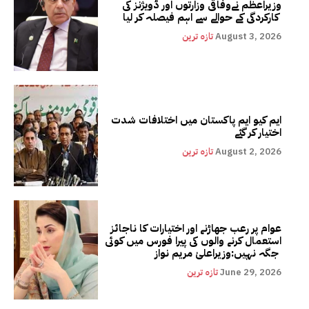
وزیراعظم نےوفاقی وزارتوں اور ڈویژنز کی
کارکردگی کے حوالے سے اہم فیصلہ کر لیا
August 3, 2026
تازہ ترین
ایم کیو ایم پاکستان میں اختلافات شدت
اختیار کر گئے
August 2, 2026
تازہ ترین
عوام پر رعب جھاڑنے اور اختیارات کا ناجائز
استعمال کرنے والوں کی پیرا فورس میں کوئی
جگہ نہیں:وزیراعلیٰ مریم نواز
June 29, 2026
تازہ ترین