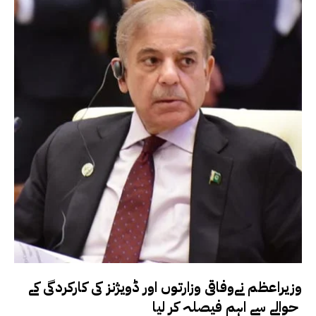
وزیراعظم نےوفاقی وزارتوں اور ڈویژنز کی کارکردگی کے
حوالے سے اہم فیصلہ کر لیا