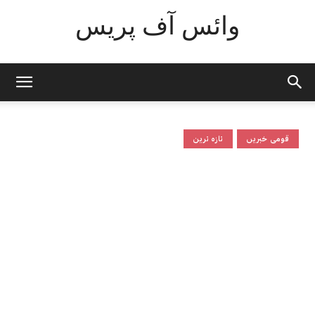
وائس آف پریس
قومی خبریں
تازہ ترین