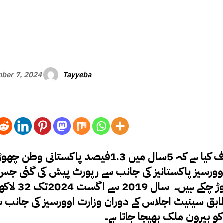
Tayyeba
ber 7, 2024
اسلام آباد (ایس ایم ایس ) وزارت اوورسیز نے انکشاف کیا ہے کہ 5سال میں 1.3فیصد پاکستا
ورسیز پاکستانیز کی جانب سے رپورٹ پیش کی گئی جس
ابق سینیٹ اجلاس کے دوران وزارت اوورسیز کی جانب 
 کو بیرون ملک بھیجا جاتا ہے۔