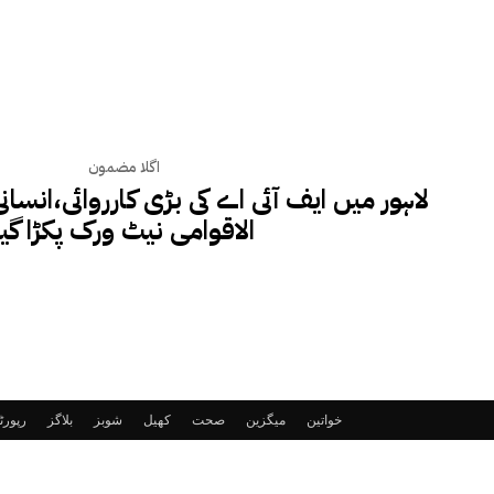
اگلا مضمون
لاہور میں ایف آئی اے کی بڑی کارروائی،انس
الاقوامی نیٹ ورک پکڑا گیا
خواتین
میگزین
صحت
کھیل
شوبز
بلاگز
رپور