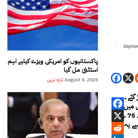
Septem
پاکستانیوں کو امریکی ویزے کیلیے اہم
استثنیٰ مل گیا
August 4, 2026
تازہ ترین
نی وطن چھوڑ گئے ۔
 میں کہا
گیا ہے کہ 5 سال میں 1.3 فیصد پاکستانی وطن چھوڑ چکے ہیں۔ سال 2019 سے اگست 2024تک 32 لاکھ 75 ہزار
سے یہ بھی