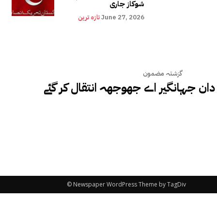
شوکاز جاری
June 27, 2026
تازہ ترین
گزشتہ مضمون
ان جہانگیر اے جھوجھہ انتقال کر گئے
© Newspaper WordPress Theme by TagDiv