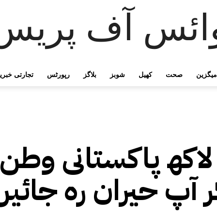
ائس آف پریس
میگزین
صحت
کھیل
شوبز
بلاگز
رپورٹس
تجارتی خبری
 لاکھ پاکستانی وطن
 آپ حیران رہ جائیں