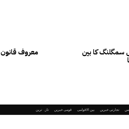
انی سمگلنگ کا بین
معروف قانون د
ٹس
تجارتی خبریں
بین الاقوامی
قومی خبریں
تازہ ترین