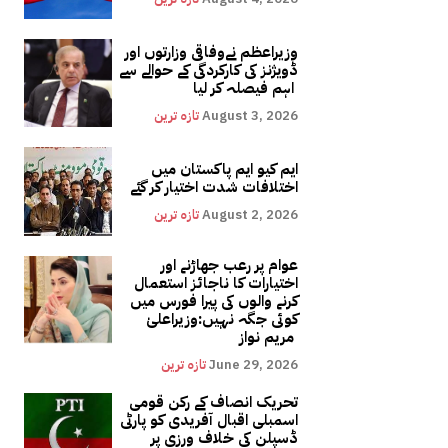
وزیراعظم نےوفاقی وزارتوں اور
ڈویژنز کی کارکردگی کے حوالے سے
اہم فیصلہ کر لیا
August 3, 2026
تازہ ترین
ایم کیو ایم پاکستان میں
اختلافات شدت اختیار کر گئے
August 2, 2026
تازہ ترین
عوام پر رعب جھاڑنے اور
اختیارات کا ناجائز استعمال
کرنے والوں کی پیرا فورس میں
کوئی جگہ نہیں:وزیراعلیٰ
مریم نواز
June 29, 2026
تازہ ترین
تحریک انصاف کے رکن قومی
اسمبلی اقبال آفریدی کو پارٹی
ڈسپلن کی خلاف ورزی پر