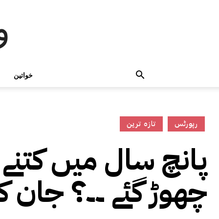
و
خواتین
رپورٹس
تازہ ترین
پانچ سال میں کتنے
چھوڑ گئے ۔۔؟ جان کر