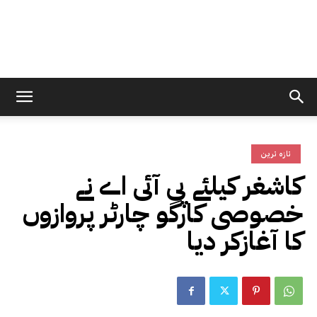
تازہ ترین
کاشغر کیلئے پی آئی اے نے
خصوصی کارگو چارٹر پروازوں
کا آغازکر دیا