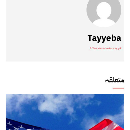
Tayyeba
https://voiceofpress.pk
متعلقہ