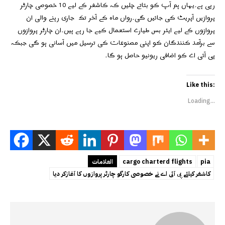
رہی ہے۔یہاں ہم آپ کو بتاتے چلیں کہ کاشغر کے لیے 10 خصوصی چارٹر
پروازیں آپریٹ کی جائیں گی۔رواں ماہ کے آخر تک جاری رہنے والی ان
پروازوں کے لیے ایئر بس طیارے استعمال کیے جا رہے ہیں۔ان چارٹر پروازوں
سے برآمد کنندگان کو اپنی مصنوعات کی ترسیل میں آسانی ہو گی جبکہ
پی آئی اے کو اضافی ریونیو حاصل ہو گا۔
Like this:
Loading...
pia
cargo charterd flights
العلامات
کاشغر کیلئے پی آئی اے نے خصوصی کارگو چارٹر پروازوں کا آغازکر دیا