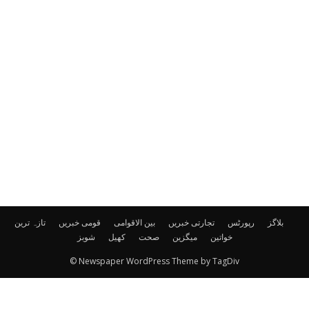
بلاگز
رپورٹس
تجارتی خبریں
بین الاقوامی
قومی خبریں
تازہ ترین
خواتین
میگزین
صحت
کھیل
شوبز
© Newspaper WordPress Theme by TagDiv