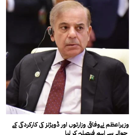
وزیراعظم نےوفاقی وزارتوں اور ڈویژنز کی کارکردگی کے
حوالے سے اہم فیصلہ کر لیا