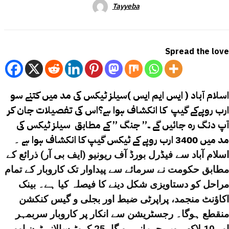
Tayyeba
Spread the love
اسلام آباد ( ایس ایم ایس )سیلز ٹیکس کی مد میں کتنے سو
ارب روپےکے گیپ کا انکشاف ہوا ہے؟اس کی تفصیلات جان کر
آپ دنگ رہ جائیں گے ۔” جنگ ” کے مطابق سیلز ٹیکس کی
مد میں 3400 ارب روپے کے ٹیکس گیپ کا انکشاف ہوا ہے
۔
اسلام آباد سے فیڈرل بورڈ آف ریونیو (ایف بی آر) ذرائع کے
مطابق حکومت نے سرمائے سے پیداوار تک کاروبار کے تمام
مراحل کو دستاویزی شکل دینے کا فیصلہ کیا ہے۔
بینک
اکاؤنٹ منجمد، پراپرٹی ضبط اور بجلی و گیس کنکشن
منقطع ہوگا۔ رجسٹریشن سے انکار پر کاروبار سربمہر
اور 10 لاکھ روپے جرمانہ ہو گا۔
25 کروڑ سالانہ ٹرن اوور