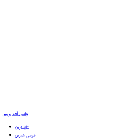
وائس آف پریس
تازہ ترین
قومی خبریں