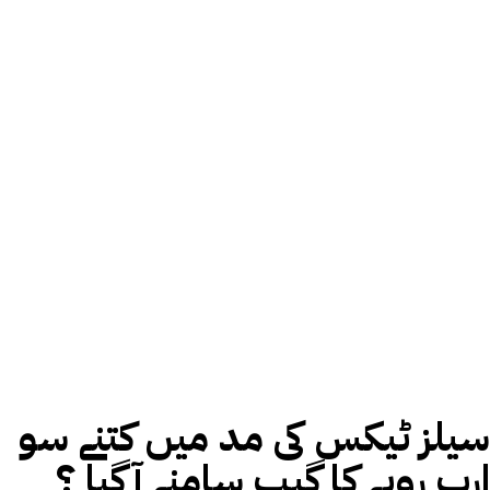
سیلز ٹیکس کی مد میں کتنے سو
ارب روپے کا گیپ سامنے آگیا ؟