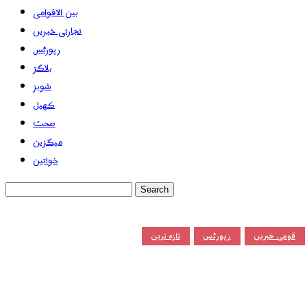
بین الاقوامی
تجارتی خبریں
رپورٹس
بلاگز
شوبز
کھیل
صحت
میگزین
خواتین
قومی خبریں
رپورٹس
تازہ ترین