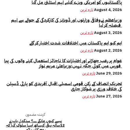
پاکستانیوں کو امریکی ویزے کیلیے اہم استثنیٰ مل گیا
August 4, 2026
تازہ ترین
وزیراعظم نےوفاقی وزارتوں اور ڈویژنز کی کارکردگی کے حوالے سے اہم
فیصلہ کر لیا
August 3, 2026
تازہ ترین
ایم کیو ایم پاکستان میں اختلافات شدت اختیار کر گئے
August 2, 2026
تازہ ترین
عوام پر رعب جھاڑنے اور اختیارات کا ناجائز استعمال کرنے والوں کی پیرا
فورس میں کوئی جگہ نہیں:وزیراعلیٰ مریم نواز
June 29, 2026
تازہ ترین
تحریک انصاف کے رکن قومی اسمبلی اقبال آفریدی کو پارٹی ڈسپلن
کی خلاف ورزی پر شوکاز جاری
June 27, 2026
تازہ ترین
گزشتہ مضمون
پیسے کیوں مانگے ۔۔۔؟ سنگدل باپ نے
12سالہ بیٹی کیساتھ ایسا سلوک کیا کہ
روح کانپ اٹھے