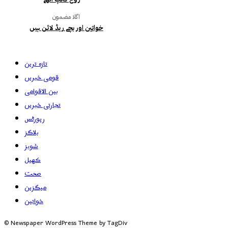
اگلا مضمون
خواتین اور بچے ریڈ لائن ہیں
تازہ ترین
قومی خبریں
بین الاقوامی
تجارتی خبریں
رپورٹس
بلاگز
شوبز
کھیل
صحت
میگزین
خواتین
© Newspaper WordPress Theme by TagDiv