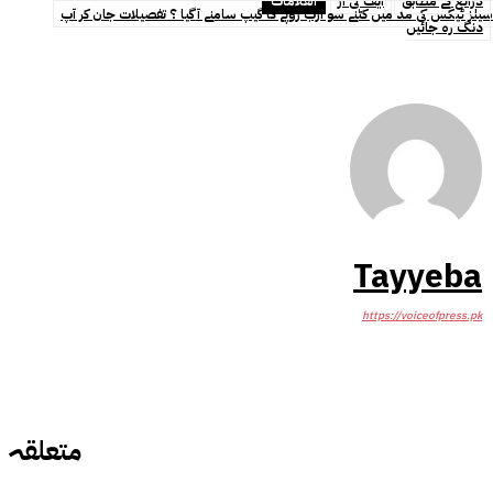
ذرائع کے مطابق
ایف بی آر
العلامات
سیلز ٹیکس کی مد میں کتنے سو ارب روپے کا گیپ سامنے آگیا ؟ تفصیلات جان کر آپ
دنگ رہ جائیں
Tayyeba
https://voiceofpress.pk
متعلقہ