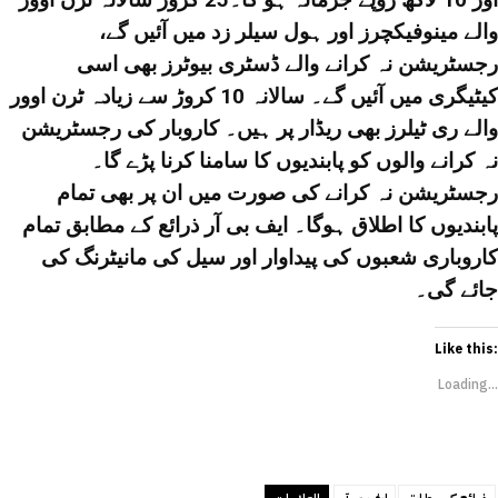
والے مینوفیکچرز اور ہول سیلر زد میں آئیں گے،
رجسٹریشن نہ کرانے والے ڈسٹری بیوٹرز بھی اسی
کیٹیگری میں آئیں گے۔ سالانہ 10 کروڑ سے زیادہ ٹرن اوور
والے ری ٹیلرز بھی ریڈار پر ہیں۔
کاروبار کی رجسٹریشن
نہ کرانے والوں کو پابندیوں کا سامنا کرنا پڑے گا۔
رجسٹریشن نہ کرانے کی صورت میں ان پر بھی تمام
پابندیوں کا اطلاق ہوگا۔
ایف بی آر ذرائع کے مطابق تمام
کاروباری شعبوں کی پیداوار اور سیل کی مانیٹرنگ کی
جائے گی۔
Like this:
Loading...