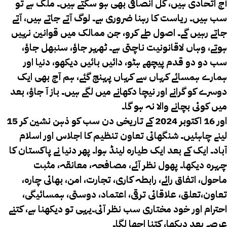
آج اتحادی ہیں، کل انصافی بھی ہو سکتے ہیں۔ ملک ہے تو
سب ہیں۔ ریاست کا رہنا ضروری ہے۔ لوگ آتے جاتے ہیں، آتے
جاتے رہیں گے۔ اصول طے کرو، جن ممالک میں قوانین نہیں
ہوتے، وہاں لاقانونیت ناچتی ہے۔ ٹھہر جاؤ، سنبھل جاؤ،
سب دو دو قدم پیچھے ہٹو، دائیں بائیں دیکھو، دنیا اور
ہمارے ہمسائے کہاں سے کہاں پہنچ گئے، ہم آج بھی ایک
دوسرے کو گرانے اور نیچا دکھانے میں لگے ہیں۔ باز آ جاؤ، بعد
میں کوئی بچانے والا نہ ہو گا۔
15 اور 16 اکتوبر 2024 کے تاریخی دن سب کو ذہن نشین کر
لینے چاہئیں۔ شنگھائی تعاون تنظیم کا اجلاس اور اسلام
آباد۔ ایک کے بعد ایک طیارہ لینڈ ہوا۔ پھر دنیا نے پاکستان کا
چہرہ دیکھا۔ پھول نظر آئے، مصافحہ، معانقہ، مثبت
ماحول، اتفاق رائے، رابطہ کاری، تجارت، امن، بھائی چارہ،
تعاون،تعلق، علاقائی ترقی، اعتماد، دوستی، ہمسائیگی،
احترام اور خود مختاری سب نظر آئی۔یہی تو دیکھنا ہے، کتنے
عرصے بعد دیکھا، کتنا اچھا لگا۔