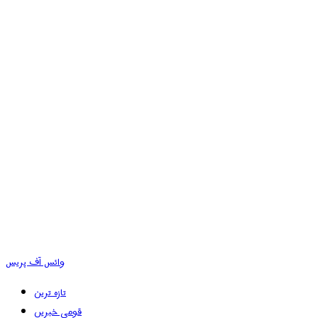
وائس آف پریس
تازہ ترین
قومی خبریں