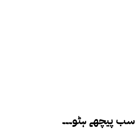
سب پیچھے ہٹو۔۔۔