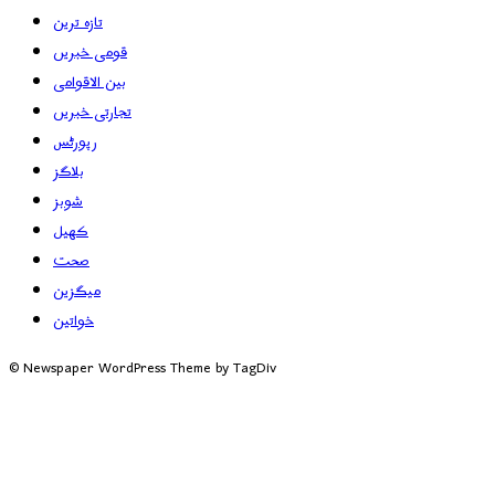
تازہ ترین
قومی خبریں
بین الاقوامی
تجارتی خبریں
رپورٹس
بلاگز
شوبز
کھیل
صحت
میگزین
خواتین
© Newspaper WordPress Theme by TagDiv