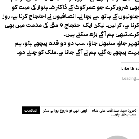
بھی ضرور کرے جو عمر کوٹ کے ڈاکٹر شاہنواز کی میت کو
جنونیوں کے ہاتھ سے بچا لے۔ انصافیوں نے احتجاج کرنا ہے، روز
کرنا ہے، کر لیں۔ لیکن ایک احتجاج 9 مئی کی مذمت میں بھی
کرے۔تبھی ہم آگے بڑھ سکتے ہیں۔
ٹھہر جاؤ، سنبھل جاؤ، سب دو دو قدم پیچھے ہٹو، ہم
بہت پیچھے رہ گئے، ہم نے آگے جانا ہے۔ملک کو چلنے دو۔
Like this:
Loading...
تحریر: سید صداقت علی شاہ
ابھی ابھی تو شروع ہوا ہے سفر
العلامات
سب پیچھے ہٹو۔۔۔