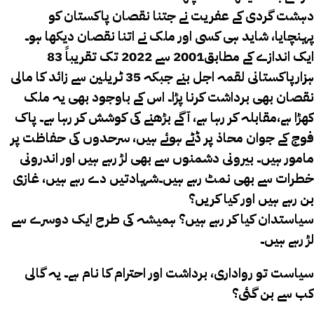
دہشت گردی کے عفریت نے جتنا نقصان پاکستان کو
پہنچایا، شاید ہی کسی اور ملک نے اتنا نقصان دیکھا ہو۔
ایک اندازے کے مطابق2001 سے 2022 تک تقریباً 83
ہزارپاکستانی لقمہ اجل بنے جبکہ 35 ٹریلین سے زائد کا مالی
نقصان بھی برداشت کرنا پڑا۔ اس کے باوجود بھی یہ ملک
کھڑا ہے،مقابلہ کر رہا ہے، آگے بڑھنے کی کوشش کر رہا ہے۔ پاک
فوج کے جوان محاذ پر ڈٹے ہوئے ہیں، سرحدوں کی حفاظت پر
مامور ہیں۔ بیرونی دشمنوں سے بھی لڑ رہے ہیں اور اندرونی
خطرات سے بھی نمٹ رہے ہیں۔شہادتیں دے رہے ہیں، غازی
بن رہے ہیں اور کیا کریں؟
سیاستدان کیا کر رہے ہیں؟ ہمیشہ کی طرح ایک دوسرے سے
لڑ رہے ہیں۔
سیاست تو رواداری، برداشت اور احترام کا نام ہے۔ یہ گالی
کب سے بن گئی؟