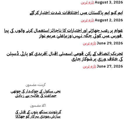
August 3, 2026
تازہ ترین
ایم کیو ایم پاکستان میں اختلافات شدت اختیار کر گئے
August 2, 2026
تازہ ترین
عوام پر رعب جھاڑنے اور اختیارات کا ناجائز استعمال کرنے والوں کی پیرا
فورس میں کوئی جگہ نہیں:وزیراعلیٰ مریم نواز
June 29, 2026
تازہ ترین
تحریک انصاف کے رکن قومی اسمبلی اقبال آفریدی کو پارٹی ڈسپلن
کی خلاف ورزی پر شوکاز جاری
June 27, 2026
تازہ ترین
گزشتہ مضمون
نجی سکول کے چوکیدار کی چوتھی
جماعت کی طالبہ سے زیادتی
اگلا مضمون
گرپتونت سنگھ پنوں کے قتل کی
سازش،مودی سرکار کو جھٹکا