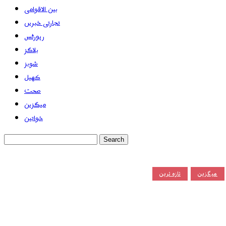
بین الاقوامی
تجارتی خبریں
رپورٹس
بلاگز
شوبز
کھیل
صحت
میگزین
خواتین
میگزین
تازہ ترین