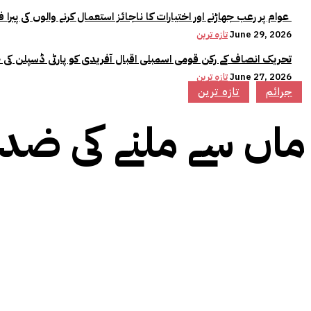
عوام پر رعب جھاڑنے اور اختیارات کا ناجائز استعمال کرنے والوں کی پیرا فورس میں کوئی جگہ نہیں:وزیراعلیٰ مریم نواز
June 29, 2026
تازہ ترین
تحریک انصاف کے رکن قومی اسمبلی اقبال آفریدی کو پارٹی ڈسپلن کی 
June 27, 2026
تازہ ترین
جرائم
تازہ ترین
ماں سے ملنے کی ضد 