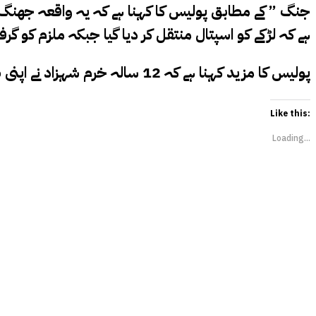
ہے کہ لڑکے کو اسپتال منتقل کر دیا گیا جبکہ ملزم کو گرفت
پولیس کا مزید کہنا ہے کہ 12 سالہ خرم شہزاد نے اپنی طلاق یافتہ والدہ سے ملنے کیلئے باپ سے ضد کی تھی۔
Like this:
Loading...