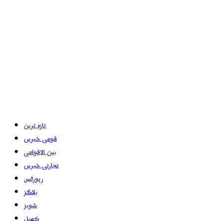
تازہ ترین
قومی خبریں
بین الاقوامی
تجارتی خبریں
رپورٹس
بلاگز
شوبز
کھیل