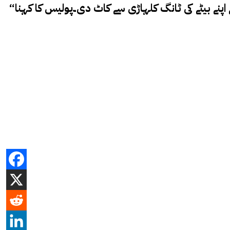
“جنگ ” کے مطابق پولیس کا کہنا ہے کہ یہ واقعہ جھنگ کے علاقے موضع رتہ کلاں میں پیش آیا ہے، جہاں باپ نے اپنے بیٹے کی ٹانگ کلہاڑی سے کاٹ دی۔پولیس کا کہنا