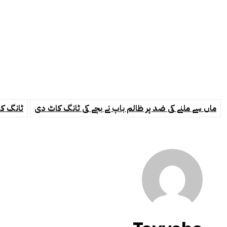
ماں سے ملنے کی ضد پر ظالم باپ نے بچے کی ٹانگ کاٹ دی
ٹانگ ک