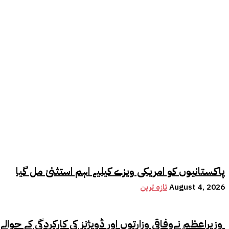
پاکستانیوں کو امریکی ویزے کیلیے اہم استثنیٰ مل گیا
August 4, 2026
تازہ ترین
وزیراعظم نےوفاقی وزارتوں اور ڈویژنز کی کارکردگی کے حوالے سے اہم فیصلہ کر لیا