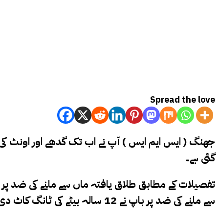
Spread the love
گئی ہے۔
سے ملنے کی ضد پر باپ نے 12 سالہ بیٹے کی ٹانگ کاٹ دی۔