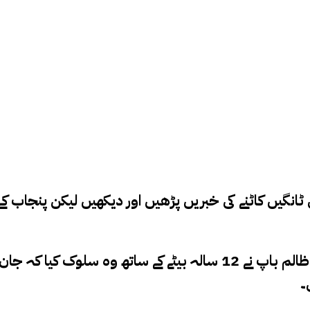
تفصیلات کے مطابق طلاق یافتہ ماں سے ملنے کی ضد پر ظالم باپ نے 12 