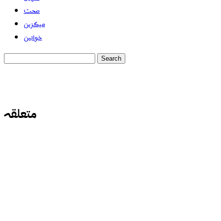
صحت
میگزین
خواتین
متعلقہ