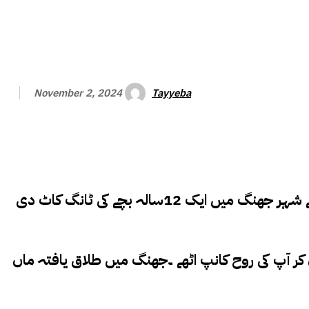
Tayyeba
November 2, 2024
جھنگ ( ایس ایم ایس ) آپ نے اب تک گدھے اور اونٹ کی ٹانگیں کاٹنے کی خبریں پڑھیں اور دیکھیں لیکن پنجاب کے شہر جھنگ میں ایک 12سالہ بچے کی ٹانگ کاٹ دی
سالہ بیٹے کے ساتھ وہ سلوک کیا کہ جان کر آپ کی روح کانپ اٹھے ۔جھنگ میں طلاق یافتہ ماں