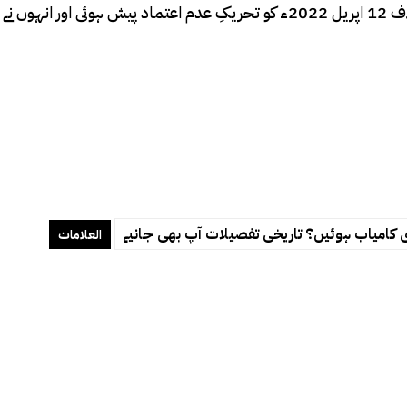
پیش ہوئی جسے ناکامی کا سامنا کرنا پڑا۔عبدالقیوم خان نیازی کے خلاف 12 اپریل 2022ء کو تحریکِ عدم اعتماد پیش
ی کامیاب ہوئیں؟ تاریخی تفصیلات آپ بھی جانیے
العلامات