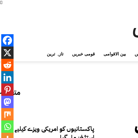
ں
بین الاقوامی
قومی خبریں
تازہ ترین
متعلقہ
پاکستانیوں کو امریکی ویزے کیلیے اہم
استثنیٰ مل گیا