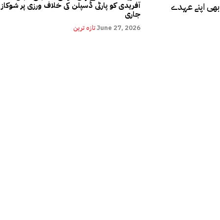
 ہوئی اور انہوں نے بھی اپنے عہدے
آفریدی کو پارٹی ڈسپلن کی خلاف ورزی پر شوکاز
جاری
June 27, 2026
تازہ ترین