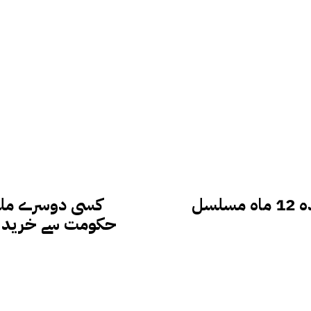
شائقین کرکٹ کیلئے خوشخبری….پاکستان آئندہ 12 ماہ مسلسل
کسی دوسرے ملک 
حکومت سے خرید لی