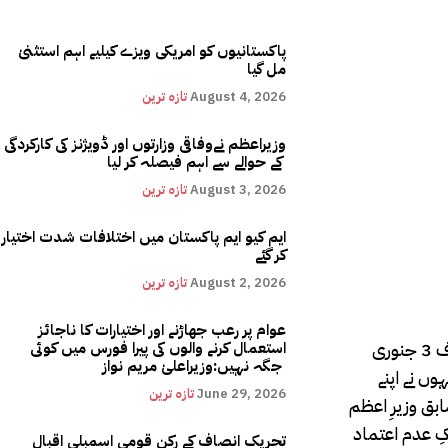
پاکستانیوں کو امریکی ویزے کیلیے اہم استثنیٰ
مل گیا
August 4, 2026
تازہ ترین
وزیراعظم نےوفاقی وزارتوں اور ڈویژنز کی کارکردگی
کے حوالے سے اہم فیصلہ کر لیا
August 3, 2026
تازہ ترین
ایم کیو ایم پاکستان میں اختلافات شدت اختیار
کر گئے
August 2, 2026
تازہ ترین
عوام پر رعب جھاڑنے اور اختیارات کا ناجائز
اعتماد 20 دسمبر 1997ء کو بیرسٹر سلطان کے خلاف پیش ہوئی جو واپس لے لی گئی تھی۔سابق وزیرِ اعظم سردار عتیق احمد خان کے خلاف 3 جنوری
استعمال کرنے والوں کی پیرا فورس میں کوئی
جگہ نہیں:وزیراعلیٰ مریم نواز
ہوئی جس پر انہوں نے اپنے
June 29, 2026
تازہ ترین
ِ عدم اعتماد پیش ہوئی۔سابق وزیرِ اعظم
 استعفیٰ دیا تھا۔چوہدری عبدالمجید کے خلاف 22 جولائی 2013ء کو تحریکِ عدم اعتماد
تحریک انصاف کے رکن قومی اسمبلی اقبال