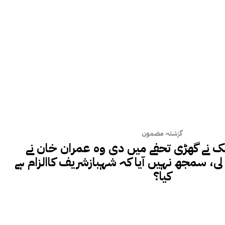
گزشتہ مضمون
نے گھڑی تحفے میں دی وہ عمران خان نے
، سمجھ نہیں آیا کہ شہبازشریف کاالزام ہے
کیا؟