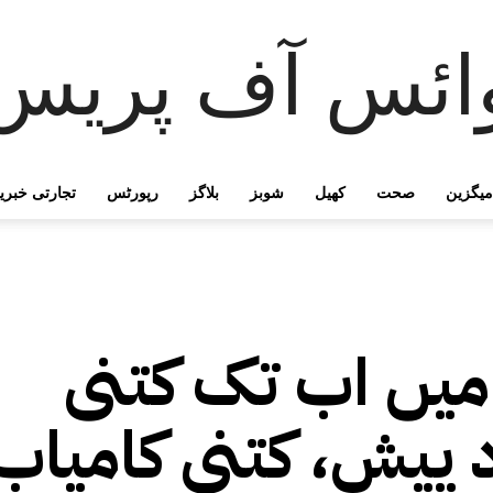
ائس آف پریس
میگزین
صحت
کھیل
شوبز
بلاگز
رپورٹس
تجارتی خبری
میں‌ اب تک کتنی
 پیش، کتنی کامیاب