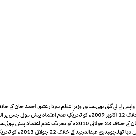
2009ء کو تحریکِ عدم اعتماد کامیاب ہوئی۔سردار یعقوب خان کے خلاف 12 اکتوبر 2009ء کو تحریکِ عدم اعتماد پیش 
عہدے سے استعفیٰ دے دیا تھا۔سابق وزیرِ اعظم راجہ فاروق حیدر خان کے خلاف 23 جولائی 2010ء کو تحریک
راجہ فاروق حیدر خان نے تحریکِ عدم اعتماد آنے پر عہدے سے