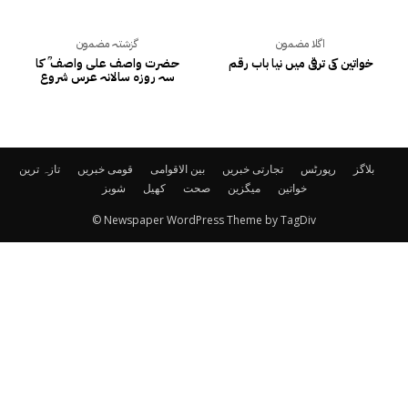
اگلا مضمون
گزشتہ مضمون
خواتین کی ترقی میں نیا باب رقم
حضرت واصف علی واصف ؒ کا
سہ روزہ سالانہ عرس شروع
بلاگز
رپورٹس
تجارتی خبریں
بین الاقوامی
قومی خبریں
تازہ ترین
خواتین
میگزین
صحت
کھیل
شوبز
© Newspaper WordPress Theme by TagDiv