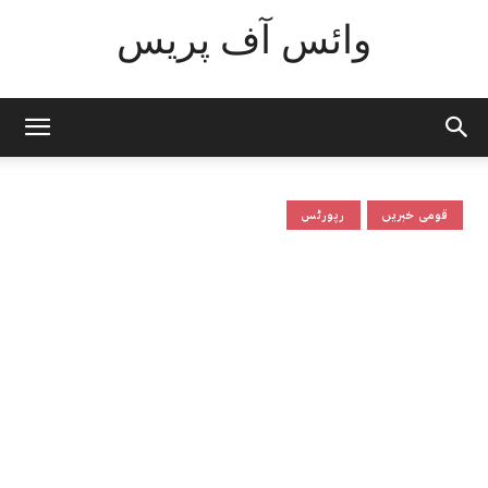
وائس آف پریس
قومی خبریں
رپورٹس