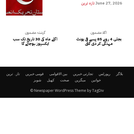
June 27, 2026
تازہ ترین
اگلا مضمون
گزشتہ مضمون
بجلی 4 روپے 85 پیسے فی یونٹ
اگلے ماہ کی 30 تاریخ تک سب
مہنگی کر دی گئی
ایکسپوز ہوجائے گا
بلاگز
رپورٹس
تجارتی خبریں
بین الاقوامی
قومی خبریں
تازہ ترین
خواتین
میگزین
صحت
کھیل
شوبز
© Newspaper WordPress Theme by TagDiv