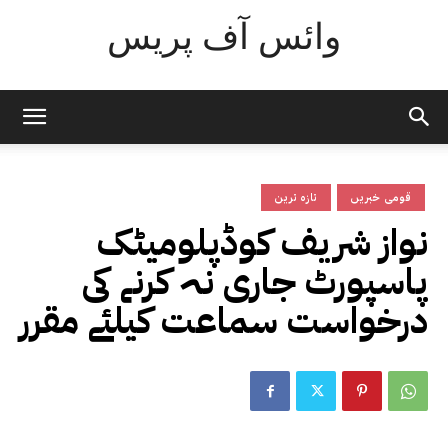
وائس آف پریس
قومی خبریں
تازہ ترین
نواز شریف کوڈپلومیٹک
پاسپورٹ جاری نہ کرنے کی
درخواست سماعت کیلئے مقرر