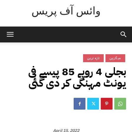
وائس آف پریس
میگزین
تازہ ترین
بجلی 4 روپے 85 پیسے فی
یونٹ مہنگی کر دی گئی
April 15, 2022