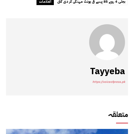
بجلی 4 روپے 85 پیسے فی یونٹ مہنگی کر دی گئی
العلامات
Tayyeba
https://voiceofpress.pk
متعلقہ