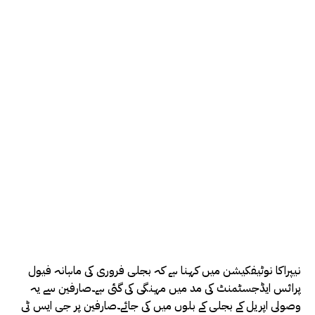
نیپراکا نوٹیفکیشن میں کہنا ہے کہ بجلی فروری کی ماہانہ فیول
پرائس ایڈجسٹمنٹ کی مد میں مہنگی کی گئی ہے۔صارفین سے یہ
وصولی اپریل کے بجلی کے بلوں میں کی جائے۔صارفین پر جی ایس ٹی