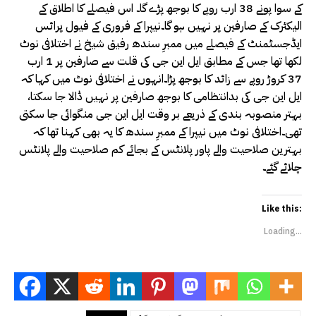
کے سوا پونے 38 ارب روپے کا بوجھ پڑے گا۔ اس فیصلے کا اطلاق کے
الیکٹرک کے صارفین پر نہیں ہو گا۔نیپرا کے فروری کے فیول پرائس
ایڈجسٹمنٹ کے فیصلے میں ممبرِ سندھ رفیق شیخ نے اختلافی نوٹ
لکھا تھا جس کے مطابق ایل این جی کی قلت سے صارفین پر 1 ارب
37 کروڑ روپے سے زائد کا بوجھ پڑا۔انہوں نے اختلافی نوٹ میں کہا کہ
ایل این جی کی بدانتظامی کا بوجھ صارفین پر نہیں ڈالا جا سکتا،
بہتر منصوبہ بندی کے ذریعے بر وقت ایل این جی منگوائی جا سکتی
تھی۔اختلافی نوٹ میں نیپرا کے ممبرِ سندھ کا یہ بھی کہنا تھا کہ
بہترین صلاحیت والے پاور پلانٹس کے بجائے کم صلاحیت والے پلانٹس
چلائے گئے۔
Like this:
Loading...