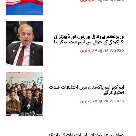
وزیراعظم نےوفاقی وزارتوں اور ڈویژنز کی
کارکردگی کے حوالے سے اہم فیصلہ کر لیا
August 3, 2026
تازہ ترین
ایم کیو ایم پاکستان میں اختلافات شدت
اختیار کر گئے
August 2, 2026
تازہ ترین
عوام پر رعب جھاڑنے اور اختیارات کا ناجائز