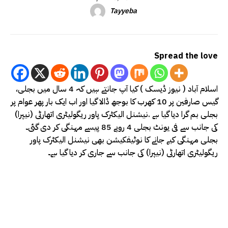
Tayyeba
Spread the love
اسلام آباد ( نیوز ڈیسک ) کیا آپ جانتے ہیں کہ 4 سال میں بجلی،
گیس صارفین پر 10 کھرب کا بوجھ ڈالا گیا اور اب ایک بار پھر عوام پر
بجلی بم گرا دیا گیا ہے .نیشنل الیکٹرک پاور ریگولیٹری اتھارٹی (نیپرا)
کی جانب سے فی یونٹ بجلی 4 روپے 85 پیسے مہنگی کر دی گئی۔
بجلی مہنگی کیے جانے کا نوٹیفکیشن بھی نیشنل الیکٹرک پاور
ریگولیٹری اتھارٹی (نیپرا) کی جانب سے جاری کر دیا گیا ہے۔