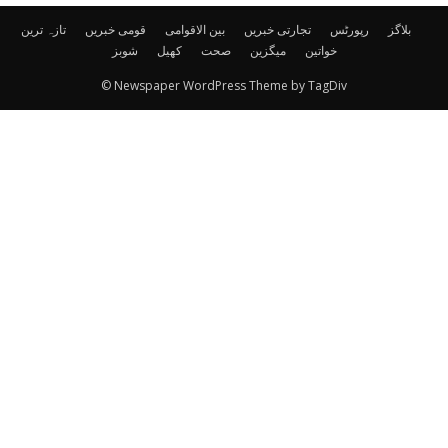
بلاگز
رپورٹس
تجارتی خبریں
بین الاقوامی
قومی خبریں
تازہ ترین
خواتین
میگزین
صحت
کھیل
شوبز
© Newspaper WordPress Theme by TagDiv