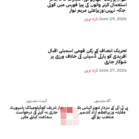
استعمال کرنے والوں کی پیرا فورس میں کوئی
جگہ نہیں:وزیراعلیٰ مریم نواز
June 29, 2026
تازہ ترین
تحریک انصاف کے رکن قومی اسمبلی اقبال
آفریدی کو پارٹی ڈسپلن کی خلاف ورزی پر
شوکاز جاری
June 27, 2026
تازہ ترین
اگلا مضمون
گزشتہ مضمون
پی ٹی آئی کے سردار تنویر الیاس بلا
نواز شریف کوڈپلومیٹک پاسپورٹ
مقابلہ وزیراعظم آزاد کشمیر
جاری نہ کرنے کی درخواست
منتخب ہو گئے
سماعت کیلئے مقرر