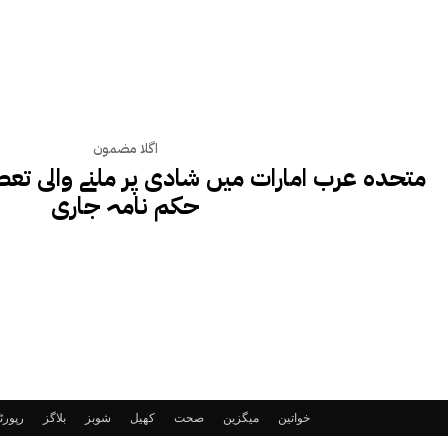
اگلا مضمون
متحدہ عرب امارات میں شادی پر ملنے والی تعط
حکم نامہ جاری
خواتین
میگزین
صحت
کھیل
شوبز
بلاگز
رپور