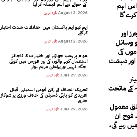
 اس اہم
کے حوالے سے اہم فیصلہ کر لیا
کرے گا
August 3, 2026
تازہ ترین
ایم کیو ایم پاکستان میں اختلافات شدت اختیار
ز اور
کر گئے
جو وسائل
August 2, 2026
تازہ ترین
موں کی
عوام پر رعب جھاڑنے اور اختیارات کا ناجائز
ی اور دہشت
استعمال کرنے والوں کی پیرا فورس میں کوئی
جگہ نہیں:وزیراعلیٰ مریم نواز
June 29, 2026
تازہ ترین
ئر
ہ کے ماتحت
تحریک انصاف کے رکن قومی اسمبلی اقبال
آفریدی کو پارٹی ڈسپلن کی خلاف ورزی پر شوکاز
جاری
علق معمول
June 27, 2026
تازہ ترین
، فوج ان
یں رہے گی،