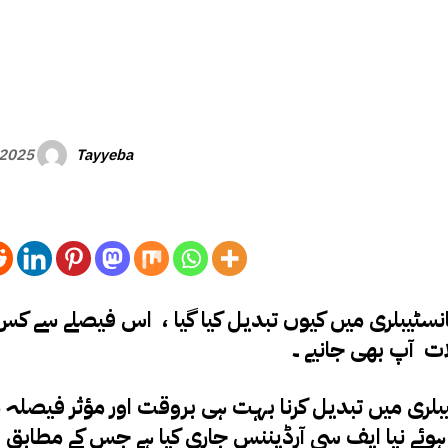
Tayyeba
 2025
ت آپ بھی جانیے ۔
تبدیل کرتے ہوئے نیا ایف سی آرڈیننس جاری کیا ہے جس کے مطابق ف