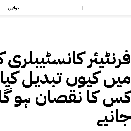
خواتین
رپورٹس
تازہ ترین
فرنٹیئر کانسٹیبلری 
میں کیوں تبدیل کیا گ
کس کا نقصان ہو گا 
جانیے