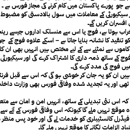
ہے جو پورے پاکستان میں کام کرنے کی مجاز فورس ہے ۔
ور سیکیورٹی کے معاملات میں سول بالادستی کو مضبوط 
افسران کریں گے۔
راب ہوتا ہے، فوج یا اس سے منسلک اداروں جیسے رینجر
ج کو تنقید کا نشانہ بنایا جاتا ہے – اسکے علاوہ فوج کے 
کاموں سے نمٹنے سے کے لیے مختص ہیں انہیں بھی ان کا
 فوج کے ساتھ ذمہ داری کا اشتراک کرے گی اور سیکیورٹ
میں فوج کی مدد کرے گی۔
 ہیں ان کو یہ جان کر خوشی ہو گی کہ اس سے قبل فرنٹی
ی تھی اور یہ تجدید شدہ وفاقی فورس بھی وزارت داخل
ہ اس نئی تبدیلی کے ساتھ، انہیں امن و امان سے مت
یادہ موقع نہیں ملے گا کیونکہ اس وفاقی فورس کے آنے سے
 فیڈرل کانسٹیبلری کو خدمات لے گی اور خود پس منظر م
یاد الزامات لگانے کا موقع نہیں ملے گا۔