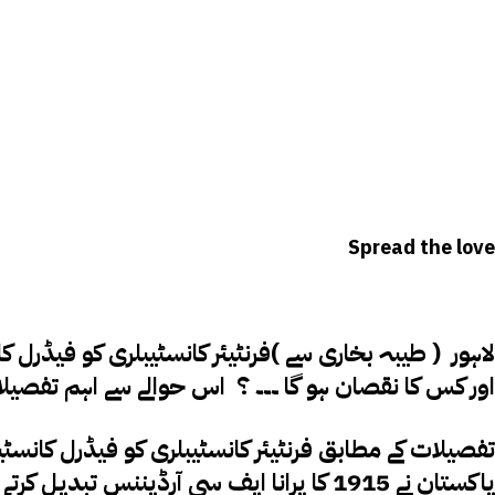
Spread the love
اور کس کا نقصان ہو گا ۔۔۔ ؟ اس حوالے سے اہم تفصیلا
پاکستان نے 1915 کا پرانا ایف سی آرڈیننس 