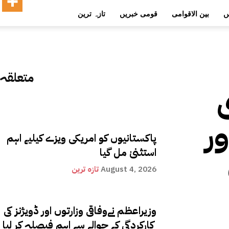
ں
بین الاقوامی
قومی خبریں
تازہ ترین
متعلقہ
ر
پاکستانیوں کو امریکی ویزے کیلیے اہم
استثنیٰ مل گیا
August 4, 2026
تازہ ترین
وزیراعظم نےوفاقی وزارتوں اور ڈویژنز کی
کارکردگی کے حوالے سے اہم فیصلہ کر لیا