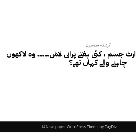
گزشتہ مضمون
رث جسم ، کئی ہفتے پرانی لاش۔۔۔۔۔ وہ لاکھوں
چاہنے والے کہاں تھے؟
© Newspaper WordPress Theme by TagDiv