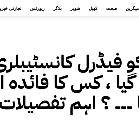
میگزین
صحت
کھیل
شوبز
بلاگز
رپورٹس
تجارتی خبری
کو فیڈرل کانسٹیبلری
یا ، کس کا فائدہ او
۔۔۔ ؟ اہم تفصیلات