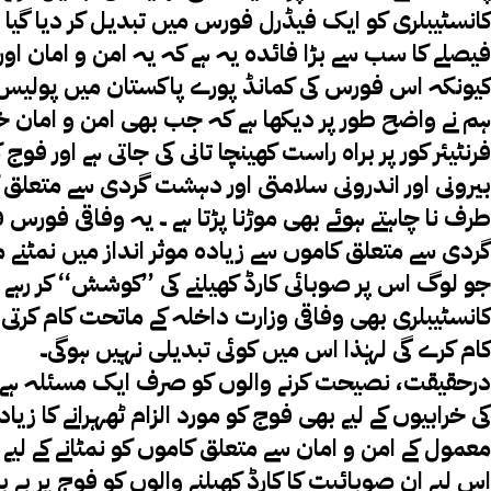
کانسٹیبلری کو ایک فیڈرل فورس میں تبدیل کر دیا گیا 
فیصلے کا سب سے بڑا فائدہ یہ ہے کہ یہ امن و امان ا
کیونکہ اس فورس کی کمانڈ پورے پاکستان میں پولیس 
ہم نے واضح طور پر دیکھا ہے کہ جب بھی امن و امان خ
فرنٹیئر کور پر براہ راست کھینچا تانی کی جاتی ہے اور فو
بیرونی اور اندرونی سلامتی اور دہشت گردی سے متعلق 
طرف نا چاہتے ہوئے بھی موڑنا پڑتا ہے ۔ یہ وفاقی فورس
گردی سے متعلق کاموں سے زیادہ موثر انداز میں نمٹنے 
جو لوگ اس پر صوبائی کارڈ کھیلنے کی ’’کوشش‘‘ کر رہے
کانسٹیبلری بھی وفاقی وزارت داخلہ کے ماتحت کام کرت
کام کرے گی لہٰذا اس میں کوئی تبدیلی نہیں ہوگی۔
درحقیقت، نصیحت کرنے والوں کو صرف ایک مسئلہ ہے ک
کی خرابیوں کے لیے بھی فوج کو مورد الزام ٹھہرانے کا ز
معمول کے امن و امان سے متعلق کاموں کو نمٹانے کے لیے
اس لیے ان صوبائیت کا کارڈ کھیلنے والوں کو فوج پر بے بن