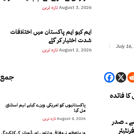
August 3, 2026
تازہ ترین
ایم کیو ایم پاکستان میں اختلافات
شدت اختیار کر گئے
July 16,
August 2, 2026
تازہ ترین
جمع
لاہور ( طیبہ بخاری سے )فرنٹیئر کانسٹیبلری کو فیڈرل کانسٹیبلری میں کیوں تبدیل کیا گیا ، اس فیصلے سے کس کا فائدہ
پاکستانیوں کو امریکی ویزے کیلیے اہم استثنیٰ
مل گیا
August 4, 2026
تازہ ترین
تفصیلات کے مطابق فرنٹیئر کانسٹیبلری کو فیڈرل کانسٹیبلری میں تبدیل کرنا بہت ہی بروقت اور مؤثر فیصلہ ہے ۔ صدر
رنٹیئر
وزیراعظم نےوفاقی وزارتوں اور ڈویژنز کی کارکردگی