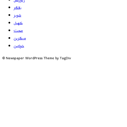
رپورٹس
بلاگز
شوبز
کھیل
صحت
میگزین
خواتین
© Newspaper WordPress Theme by TagDiv