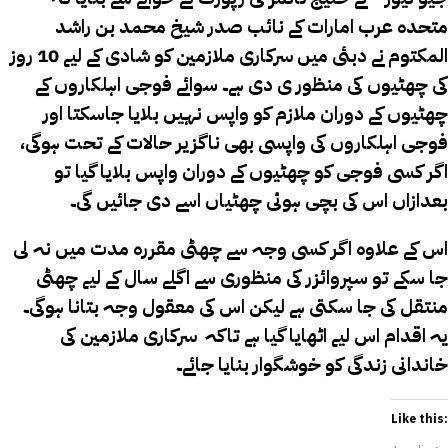
متحدہ عرب امارات کے نائب صدر شیخ محمد بن راشد
المکتوم نے دبئی میں سرکاری ملازمین کو شادی کے لیے 10 روز
کی چھٹیوں کی منظور ی دی ہے۔ سوائے فوجی اہلکاروں کے
چھٹیوں کے دوران ملازم کو واپس نہیں بلایا جاسکتا اور
فوجی اہلکاروں کی واپسی بھی ناگزیر حالات کے تحت ہوگی،
اگر کسی فوجی کو چھٹیوں کے دوران واپس بلایا گیا تو
بعدازاں اس کی بچی ہوئی چھٹیاں اسے دی جائیں گی۔
اس کے علاوہ اگر کسی وجہ سے چھٹی مقررہ مدت میں نہ لی
جا سکے تو سپروائزر کی منظوری سے اگلے سال کے لیے چھٹی
منتقل کی جا سکتی ہے لیکن اس کی معقول وجہ بتانا ہوگی۔
یہ اقدام اس لیے اٹھایا گیا ہے تاکہ سرکاری ملازمین کی
خاندانی زندگی کو خوشگوار بنایا جائے۔
Like this: