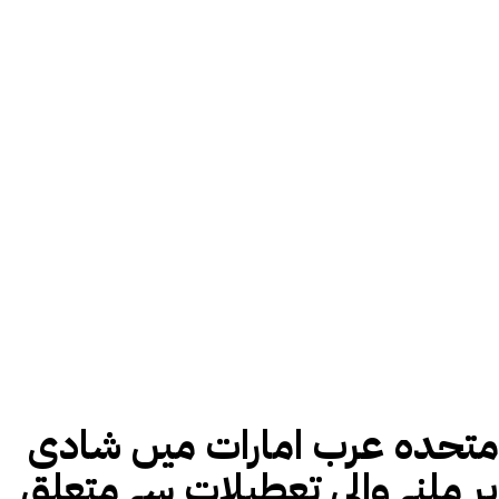
متحدہ عرب امارات میں شادی
پر ملنے والی تعطیلات سے متعلق