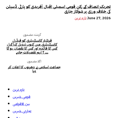
تحریک انصاف کے رکن قومی اسمبلی اقبال آفریدی کو پارٹی ڈسپلن
کی خلاف ورزی پر شوکاز جاری
June 27, 2026
تازہ ترین
گزشتہ مضمون
فرنٹیئر کانسٹیبلری کو فیڈرل
کانسٹیبلری میں کیوں تبدیل کیا گیا ،
کس کا فائدہ اور کس کا نقصان ہو گا
۔۔۔ ؟ اہم تفصیلات جانیے
اگلا مضمون
جماعت اسلامی نے دھرنوں کا اعلان کر
دیا
تازہ ترین
قومی خبریں
بین الاقوامی
تجارتی خبریں