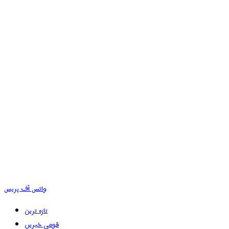
وائس آف پریس
تازہ ترین
قومی خبریں