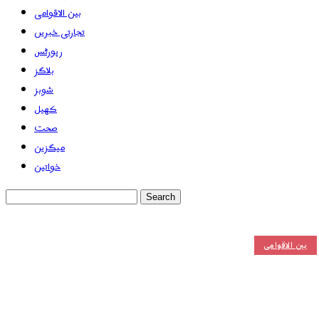
بین الاقوامی
تجارتی خبریں
رپورٹس
بلاگز
شوبز
کھیل
صحت
میگزین
خواتین
بین الاقوامی