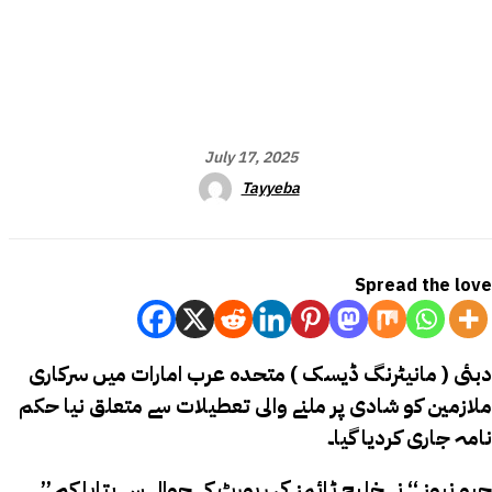
July 17, 2025
Tayyeba
Spread the love
دبئی ( مانیٹرنگ ڈیسک ) متحدہ عرب امارات میں سرکاری
ملازمین کو شادی پر ملنے والی تعطیلات سے متعلق نیا حکم
نامہ جاری کردیا گیا۔
’’جیو نیوز ‘‘ نے خلیج ٹائمز کی رپورٹ کے حوالے سے بتایا کہ