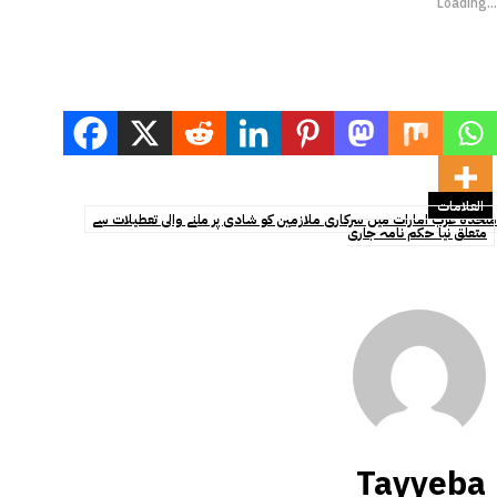
Loading...
العلامات
متحدہ عرب امارات میں سرکاری ملازمین کو شادی پر ملنے والی تعطیلات سے
متعلق نیا حکم نامہ جاری
Tayyeba