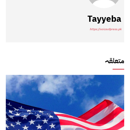
Tayyeba
https://voiceofpress.pk
متعلقہ