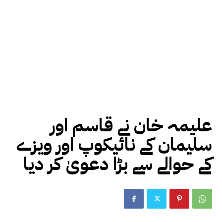
علیمہ خان نے قاسم اور
سلیمان کے نائیکوپ اور ویزے
کے حوالے سے بڑا دعویٰ کر دیا