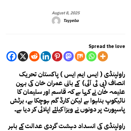
August 8, 2025
Tayyeba
Spread the love
راولپنڈی ( ایس ایم ایس ) پاکستان تحریک
انصاف (پی ٹی آئی) کے بانی عمران خان کی بہن
علیمہ خان نے کہا ہے کہ قاسم اور سلیمان کا
نائیکوپ بناہوا ہے لیکن کارڈ گم ہوچکا ہے، برٹش
پاسپورٹ پر دونوں نے ویزا کیلئے اپلائی کر دیا ہے۔
راولپنڈی کی انسداد دہشت گردی عدالت کے باہر