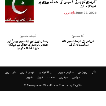
آفریدی کو پارٹی ڈسپلن کی خلاف ورزی پر
شوکاز جاری
June 27, 2026
تازہ ترین
اگلا مضمون
گزشتہ مضمون
کرپشن کے الزامات میں 40
رضا ربانی نے این ایف سی ایوارڈ اور
سیاستدان گرفتار
18ویں ترمیم کے حوالے سے تہلکہ
خیز انکشاف کر دیا
بلاگز
رپورٹس
تجارتی خبریں
بین الاقوامی
قومی خبریں
تازہ ترین
خواتین
میگزین
صحت
کھیل
شوبز
© Newspaper WordPress Theme by TagDiv