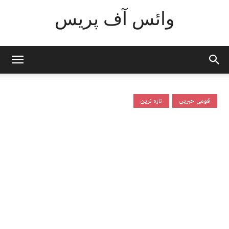
وائس آف پریس
قومی خبریں
تازہ ترین