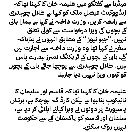
میڈیا سے گفتگو میں علیمہ خان کا کہنا تھاکہ
ایڈووکیٹ فیصل ملک کو کہا ہے طلال چوہدری
سے رابطہ کریں، وزارت داخلہ نے کہا ہے ہمارا بانی
کے بچوں کی ویزا درخواست سے کوئی تعلق
نہیں۔’’جیو نیوز ‘‘ کے مطابق انہوں نے بتایاکہ
سفیر نے کہا تھا وہ وزارت داخلہ سے اجازت لیں
گے، بانی کے بچوں کے ٹریکنگ نمبرز ہمارے پاس
ہیں، طلال چوہدری سے پوچھا جائے بانی کے بچوں
کو کیوں ویزا نہیں دیا جارہا۔
علیمہ خان کا کہنا تھاکہ قاسم اور سلیمان کا
نائیکوپ بناہوا ہے لیکن کارڈ گم ہوچکا ہے، برٹش
پاسپورٹ پر دونوں نے ویزا کیلئے اپلائی کر دیا ہے،
سلمان اور قاسم کو پاکستان آنے سے حکومت
نہیں روک سکتی۔