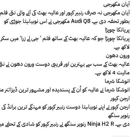
آیان مکھرجی
آیان مکھرجی نہ صرف رنبیر کپور اور عالیہ بھٹ کی آنے والی نئی 
مکھرجی نے اس نوبیاہتا جوڑی کو Audi Q8 بطور تحفہ دی ہے۔
پریانکا چوپڑا
لاکھ ہے۔
ورون دھون
عالیہ بھٹ کے سب سے بہترین اور قریبی دوست ورون دھون نے نئی 
مالیت 4 لاکھ ہے۔
انوشکا شرما
انوشکا شرما نے عالیہ کو اُن کے پسندیدہ اور مشہور ترین ڈیزائنر م
ارجن کپور
ارجن کپور نے اپنے نوبیاہتا دوست رنبیر کپور کو مہنگے ترین برانڈ 
رنویر سنگھ
رنویر سنگھ نے رنبیر کپور کو شادی کے تحفے میں مہنگی ترین سپورٹس بائیک Ninja H2 R دی ہے۔