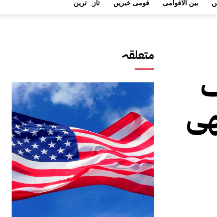
ں
بین الاقوامی
قومی خبریں
تازہ ترین
متعلقہ
ف
ھی