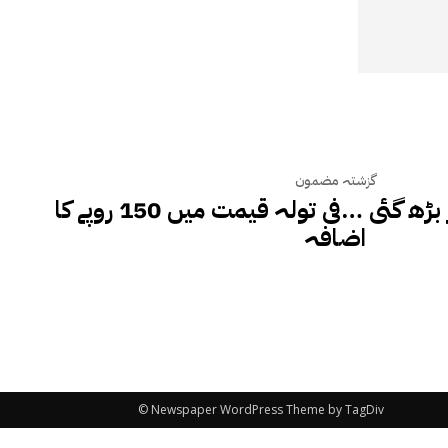
گزشتہ مضمون
سونے کی قیمت پھر بڑھ گئی …فی تولہ قیمت میں 150 روپے کا
اضافہ
© Newspaper WordPress Theme by TagDiv