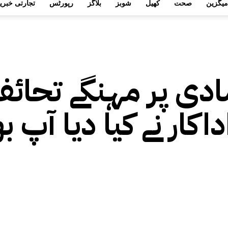
میگزین
صحت
کھیل
شوبز
بلاگز
رپورٹس
تجارتی خبری
 شادی پر مہنگے تحائ
کار نے کیا دیا آپ ب