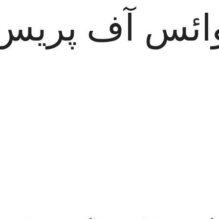
ائس آف پریس