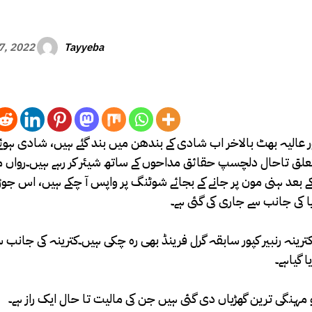
Tayyeba
27, 2022
اور عالیہ بھٹ بالاخر اب شادی کے بندھن میں بند گئے ہیں‌، شادی ہوئے 
ی کے بعد ہنی مون پر جانے کے بجائے شوٹنگ پر واپس آ چکے ہیں، اس ج
ا کی جانب سے جاری کی گئی ہے۔
رینہ رنبیر کپور سابقہ گرل فرینڈ بھی رہ چکی ہیں۔کترینہ کی جانب س
 مہنگی ترین گھڑیاں دی گئی ہیں جن کی مالیت تا حال ایک راز ہے۔