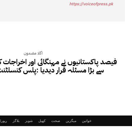
https://voiceofpress.pk
اگلا مضمون
سے بڑا مسئلہ قرار دیدیا :پلس کنسلٹنٹ
خواتین
میگزین
صحت
کھیل
شوبز
بلاگز
رپور