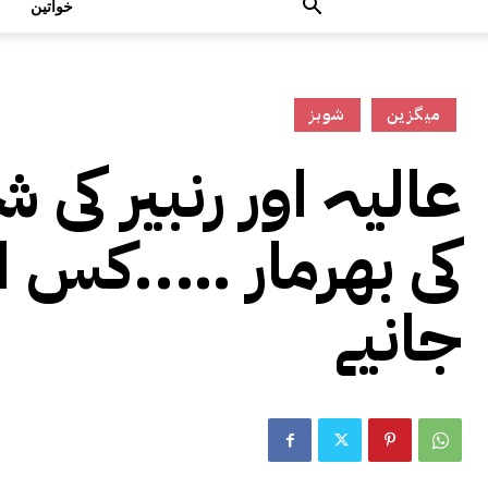
خواتین
میگزین
شوبز
عالیہ اور رنبیر کی
کی بھرمار …..کس ادا
جانیے