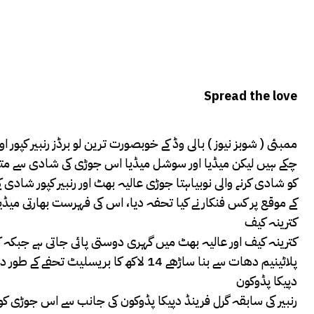
Spread the love
ممبئی ( شوبز نیوز ) بالی وڈ کے خوبصورت ترین لو برڈز رنبیر کپور 
کو شادی کرنے والی نوبیاہتا جوڑی عالیہ بھٹ اور رنبیر کپور شاد
کے موقع پر کس فنکار نے کیا تحفہ دیا، اس کی فہرست بھارتی میڈی
کترینہ کیف
کترینہ کیف اور عالیہ بھٹ میں گہری دوستی پائی جاتی ہے جبکہ کت
پلاٹینیم دھات سے بنا ساڑھے 14 لاکھ کا بریسلیٹ تحفے کے طور دیا گیاہے۔
دپیکا پڈوکون
رنبیر کی سابقہ گرل فرینڈ دپیکا پڈوکون کی جانب سے اس جوڑی کو