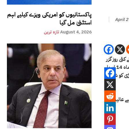
پاکستانیوں کو امریکی ویزے کیلیے اہم
April 
استثنیٰ مل گیا
August 4, 2026
تازہ ترین
کئی روز گزر
چکے ہیں لیکن میڈیا اور سوشل میڈیا اس جوڑی کی شادی سے متعلق تاحال دلچسپ حقائق مداحوں کے ساتھ شیئر کر رہے ہیں۔رواں ماہ 14 اپریل
وڑی کو شادی
ے عالیہ کو