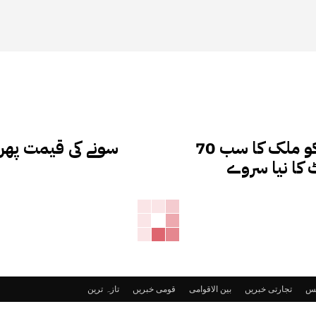
70 فیصد پاکستانیوں نے مہنگائی اور اخراجات کو ملک کا سب
 کا نیا سروے
ٹس
تجارتی خبریں
بین الاقوامی
قومی خبریں
تازہ ترین