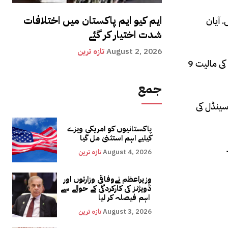
ایم کیو ایم پاکستان میں اختلافات
. آیان
شدت اختیار کر گئے
August 2, 2026
تازہ ترین
پریانکا چوپڑا جو کہ عالیہ بھٹ کے ساتھ فلم ’ جی لے زرا‘ میں سکرین بھی شیئر کر چکی ہیں، انہوں نےشادی پر ہیرے کا ہار دیا ہے جس کی مالیت 9
جمع
سینڈل کی
پاکستانیوں کو امریکی ویزے
کیلیے اہم استثنیٰ مل گیا
August 4, 2026
تازہ ترین
وزیراعظم نےوفاقی وزارتوں اور
ڈویژنز کی کارکردگی کے حوالے سے
اہم فیصلہ کر لیا
August 3, 2026
تازہ ترین