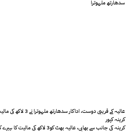
سدھارتھ ملہوترا
عالیہ کے قریبی دوست، اداکار سدھارتھ ملہوترا نے 3 لاکھ کی مالیت کا ہینڈ بیگ دیا ہے۔
کرینہ کپور
کرینہ کی جانب سے بھابی، عالیہ بھٹ کو3 لاکھ کی مالیت کا ہیرے کا سیٹ دیا گیا ہے۔