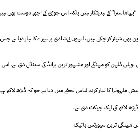
فلم “بہاماسترا” کے ہدیتکار ہیں بلکہ اس جوڑی کے اچھے دوست بھی ہیں
نویلی دُلہن کو مہنگے اور مشہور ترین برانڈ کی سینڈل دی ہے، اس 
نیش ملہوترا کا تیار کردہ لباس تحفے میں دیا ہے جو کہ ڈیڑھ لاکھ ہے۔
کی ڈیڑھ لاکھ کی ایک جیکٹ دی ہے۔