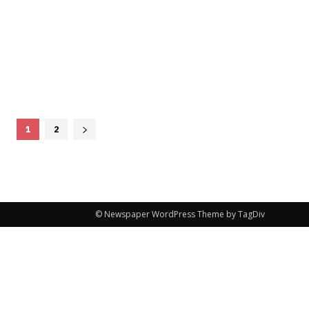
1
2
© Newspaper WordPress Theme by TagDiv