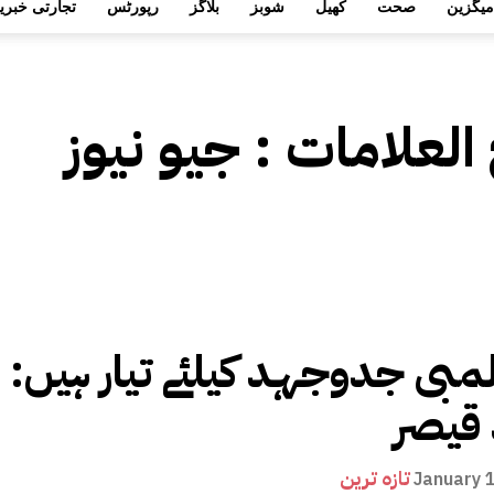
میگزین
صحت
کھیل
شوبز
بلاگز
رپورٹس
تجارتی خبری
 العلامات :
جیو نیوز
مبی جدوجہد کیلئے تیار ہیں:
قیصر
تازہ ترین
January 