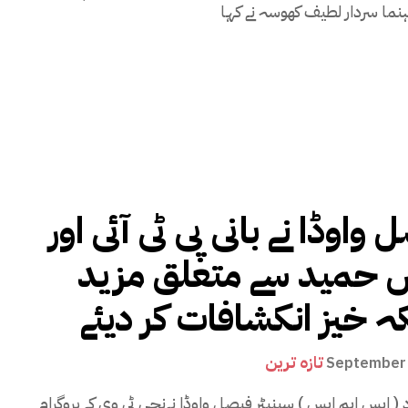
واوڈا نے بانی پی ٹی آئی اور
حمید سے متعلق مزید
ہ خیز انکشافات کر دیئے
تازہ ترین
September 
اد ( ایس ایم ایس ) سینیٹر فیصل واوڈا نےنجی ٹی وی کے پروگرام