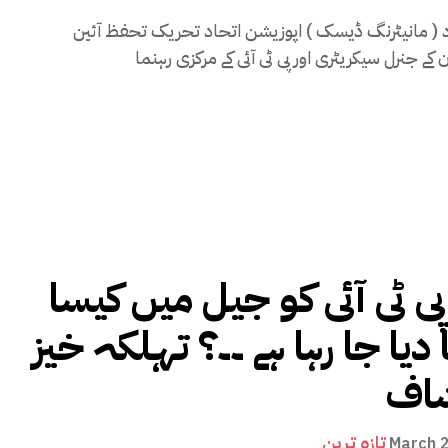
اسلام آباد ( مانیٹرنگ ڈیسک ) اپوزیشن اتحاد تحریک تحفظ آئین
پی ٹی آئی کو جیل میں کیسا
 دیا جا رہا ہے ۔۔؟ تہلکہ خیز
شاف
تازہ ترین
March 