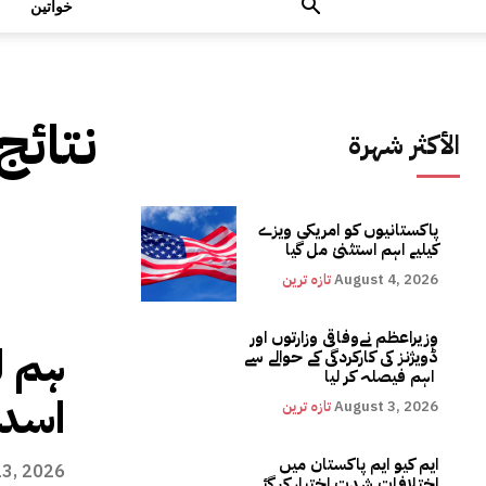
خواتین
نتائج
الأكثر شهرة
پاکستانیوں کو امریکی ویزے
کیلیے اہم استثنیٰ مل گیا
August 4, 2026
تازہ ترین
وزیراعظم نےوفاقی وزارتوں اور
ہم ل
ڈویژنز کی کارکردگی کے حوالے سے
اہم فیصلہ کر لیا
اسد 
August 3, 2026
تازہ ترین
ایم کیو ایم پاکستان میں
13, 2026
اختلافات شدت اختیار کر گئے