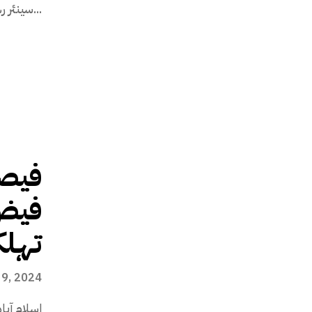
سینئر رہنما سردار لطیف کھوسہ نے کہا...
فیصل 
فیض 
تہلک
9, 2024
اسلام آب