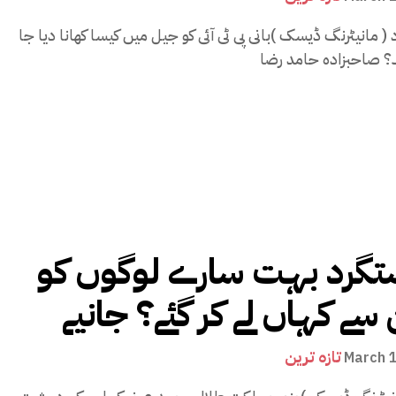
اد ( مانیٹرنگ ڈیسک )بانی پی ٹی آئی کو جیل میں کیسا کھانا دیا جا
گرد بہت سارے لوگوں کو
 سے کہاں لے کر گئے؟ جانیے
تازہ ترین
March 