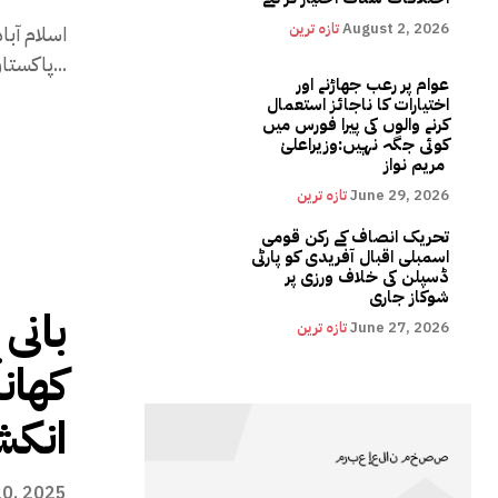
August 2, 2026
تازہ ترین
پاکستان کے جنرل سیکریٹری اور پی ٹی آئی کے مرکزی رہنما...
عوام پر رعب جھاڑنے اور
اختیارات کا ناجائز استعمال
کرنے والوں کی پیرا فورس میں
کوئی جگہ نہیں:وزیراعلیٰ
مریم نواز
June 29, 2026
تازہ ترین
تحریک انصاف کے رکن قومی
اسمبلی اقبال آفریدی کو پارٹی
ڈسپلن کی خلاف ورزی پر
شوکاز جاری
بانی 
June 27, 2026
تازہ ترین
کھانا
انک
20, 2025