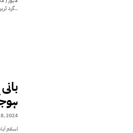
لاہور ( 
گرد ٹرین مسافروں کو ڈھال کے طور پر استعمال...
بانی 
ہوجا
8, 2024
اسلام آب