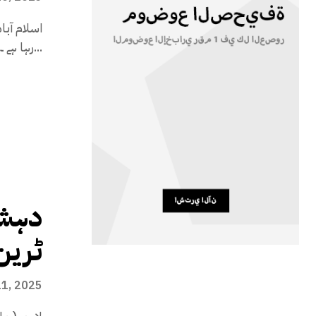
اسلام آب
رہا ہے ۔۔؟ صاحبزادہ حامد رضا...
دہشت
ٹرین
11, 2025