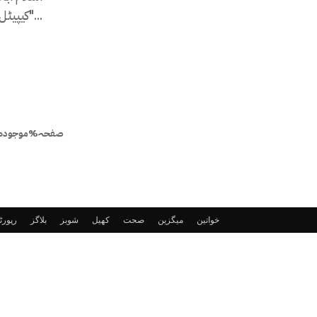
"کیپیٹل ٹاک" میں حامد میر سے گفتگو...
صفحہ%موجودہ
خواتین
میگزین
صحت
کھیل
شوبز
بلاگز
رپور