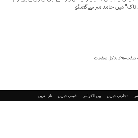
 صفحہ%کا%کل صفحات
ٹس
تجارتی خبریں
بین الاقوامی
قومی خبریں
تازہ ترین