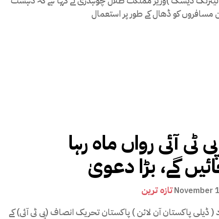
مانیٹرنگ ڈیسک )وزیر مملکت طلال چوہدری نے کہا ہے کہ دہشت
پی ٹی آئی رواں ماہ رہا
ئیں گے، بڑا دعویٰ
تازہ ترین
November 1
اد ( ڈیلی پاکستان آن لائن ) پاکستان تحریک انصاف (پی ٹی آئی) کے