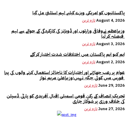
پاکستانیوں کو امریکی ویزے کیلیے اہم استثنیٰ مل گیا
August 4, 2026
تازہ ترین
وزیراعظم نےوفاقی وزارتوں اور ڈویژنز کی کارکردگی کے حوالے سے اہم
فیصلہ کر لیا
August 3, 2026
تازہ ترین
ایم کیو ایم پاکستان میں اختلافات شدت اختیار کر گئے
August 2, 2026
تازہ ترین
عوام پر رعب جھاڑنے اور اختیارات کا ناجائز استعمال کرنے والوں کی پیرا
فورس میں کوئی جگہ نہیں:وزیراعلیٰ مریم نواز
June 29, 2026
تازہ ترین
تحریک انصاف کے رکن قومی اسمبلی اقبال آفریدی کو پارٹی ڈسپلن
کی خلاف ورزی پر شوکاز جاری
June 27, 2026
تازہ ترین