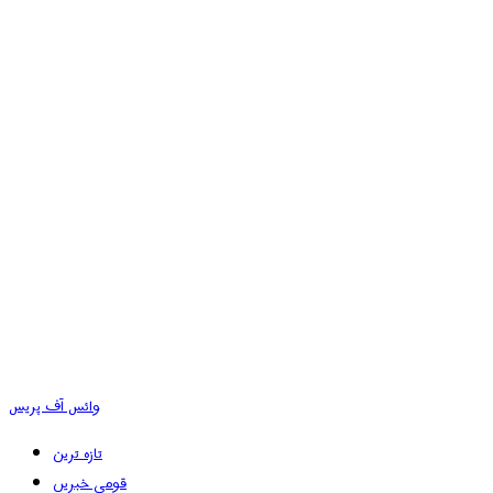
وائس آف پریس
تازہ ترین
قومی خبریں