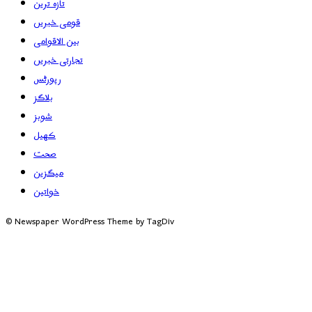
تازہ ترین
قومی خبریں
بین الاقوامی
تجارتی خبریں
رپورٹس
بلاگز
شوبز
کھیل
صحت
میگزین
خواتین
© Newspaper WordPress Theme by TagDiv