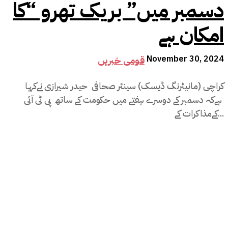
دسمبر میں” بریک تھرو “کا
امکان ہے
November 30, 2024
قومی خبریں
کراچی (مانیٹرنگ ڈیسک) سینئر صحافی حیدر شیرازی نےکہا
ہےکہ دسمبر کے دوسرے ہفتے میں حکومت کے ساتھ پی ٹی آئی
کےمذاکرات کے...