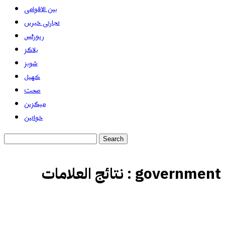
بین الاقوامی
تجارتی خبریں
رپورٹس
بلاگز
شوبز
کھیل
صحت
میگزین
خواتین
government
نتائج العلامات :