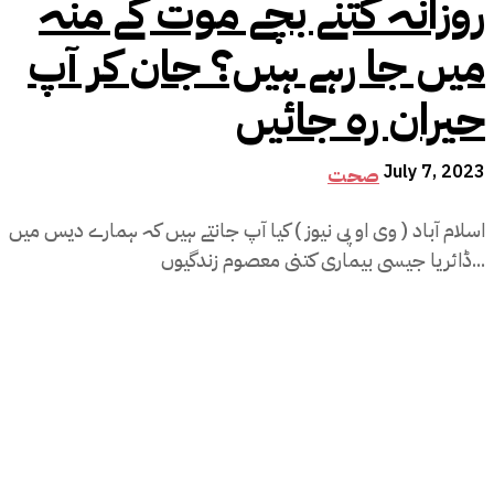
روزانہ کتنے بچے موت کے منہ
میں جا رہے ہیں؟ جان کر آپ
حیران رہ جائیں
July 7, 2023
صحت
اسلام آباد ( وی او پی نیوز ) کیا آپ جانتے ہیں کہ ہمارے دیس میں
ڈائریا جیسی بیماری کتنی معصوم زندگیوں...