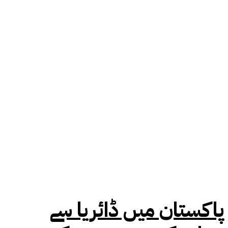
پاکستان میں ڈائریا سے