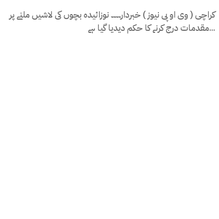
کراچی ( وی او پی نیوز ) خبردار۔۔۔۔ نوزائیدہ بچوں کی لاشیں ملنے پر
مقدمات درج کرنے کا حکم دیدیا گیا ہے...