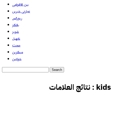
بین الاقوامی
تجارتی خبریں
رپورٹس
بلاگز
شوبز
کھیل
صحت
میگزین
خواتین
kids
نتائج العلامات :