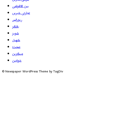
بین الاقوامی
تجارتی خبریں
رپورٹس
بلاگز
شوبز
کھیل
صحت
میگزین
خواتین
© Newspaper WordPress Theme by TagDiv