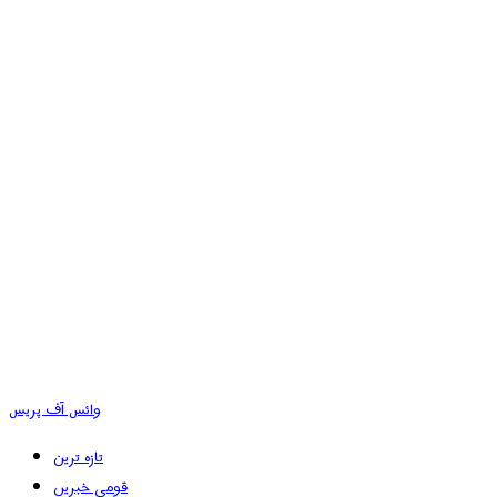
وائس آف پریس
تازہ ترین
قومی خبریں