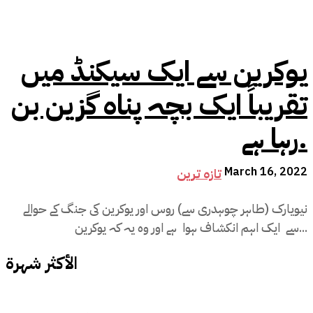
یوکرین سے ایک سیکنڈ میں
تقریباً ایک بچہ پناہ گزین بن
رہا ہے.
March 16, 2022
تازہ ترین
نیویارک (طاہر چوہدری سے) روس اور یوکرین کی جنگ کے حوالے
سے ایک اہم انکشاف ہوا ہے اور وہ یہ کہ یوکرین...
الأكثر شهرة