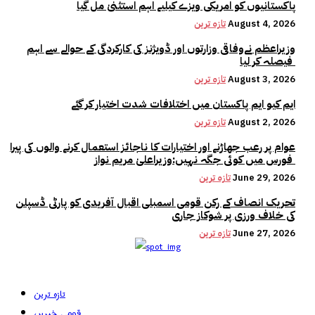
پاکستانیوں کو امریکی ویزے کیلیے اہم استثنیٰ مل گیا
August 4, 2026
تازہ ترین
وزیراعظم نےوفاقی وزارتوں اور ڈویژنز کی کارکردگی کے حوالے سے اہم
فیصلہ کر لیا
August 3, 2026
تازہ ترین
ایم کیو ایم پاکستان میں اختلافات شدت اختیار کر گئے
August 2, 2026
تازہ ترین
عوام پر رعب جھاڑنے اور اختیارات کا ناجائز استعمال کرنے والوں کی پیرا
فورس میں کوئی جگہ نہیں:وزیراعلیٰ مریم نواز
June 29, 2026
تازہ ترین
تحریک انصاف کے رکن قومی اسمبلی اقبال آفریدی کو پارٹی ڈسپلن
کی خلاف ورزی پر شوکاز جاری
June 27, 2026
تازہ ترین
تازہ ترین
قومی خبریں