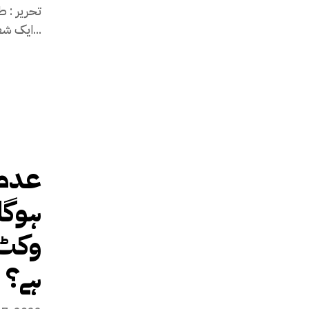
تحریر : ط
ایک شعر ہی کافی ہے کہ شب سیاہ میں گم ہو...
عدم 
ہوگا
وکٹ 
ہے؟