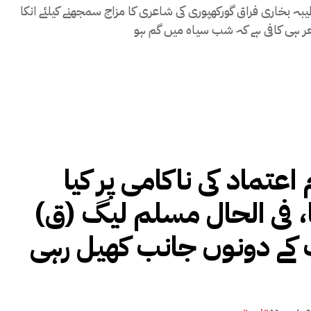
یبہ بخاری فراق گورکھپوری کی شاعری کا مزاج سمجھنے کیلئے انکا
اعتماد کی ناکامی پر کیا
، فی الحال مسلم لیگ (ق)
کے دونوں جانب کھیل رہی