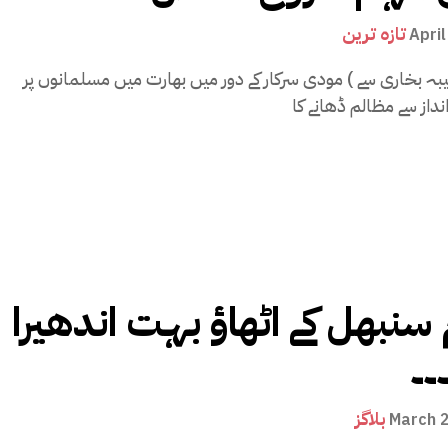
تازہ ترین
April
یبہ بخاری سے ) مودی سرکار کے دور میں بھارت میں مسلمانوں پر
سنبھل کے اٹھاﺅ بہت اندھیرا
۔۔
بلاگز
March 