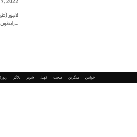
17, 2022
لاہور (ط
رابطوں میں تیزی لے آئی ہے ، مطلوبہ ارکان کی تعداد پوری...
خواتین
میگزین
صحت
کھیل
شوبز
بلاگز
رپور