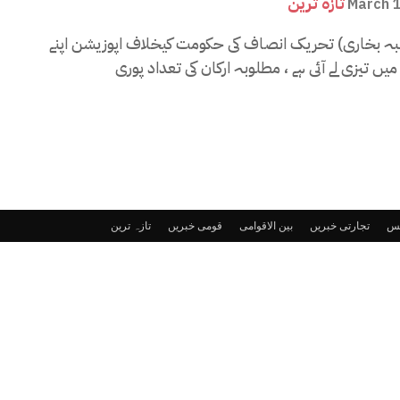
تازہ ترین
March 
یبہ بخاری) تحریک انصاف کی حکومت کیخلاف اپوزیشن اپنے
ٹس
تجارتی خبریں
بین الاقوامی
قومی خبریں
تازہ ترین