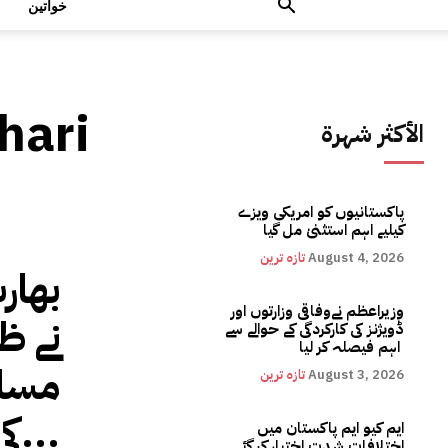
خواتین
hari
الأكثر شهرة
پاکستانیوں کو امریکی ویزے
کیلیے اہم استثنیٰ مل گیا
August 4, 2026
تازہ ترین
بھار
وزیراعظم نےوفاقی وزارتوں اور
نے ظل
ڈویژنز کی کارکردگی کے حوالے سے
اہم فیصلہ کر لیا
مسلم
August 3, 2026
تازہ ترین
کی مہم شروع ، حلال...
ایم کیو ایم پاکستان میں
اختلافات شدت اختیار کر گئے