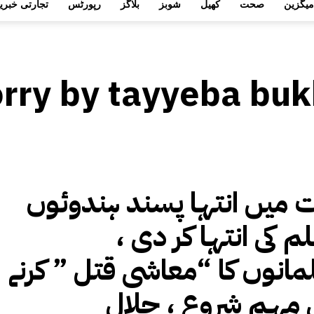
میگزین
صحت
کھیل
شوبز
بلاگز
رپورٹس
تجارتی خبری
orry by tayyeba buk
ت میں انتہا پسند ہندوئوں
م کی انتہا کر دی ،
انوں کا “معاشی قتل ” کرنے