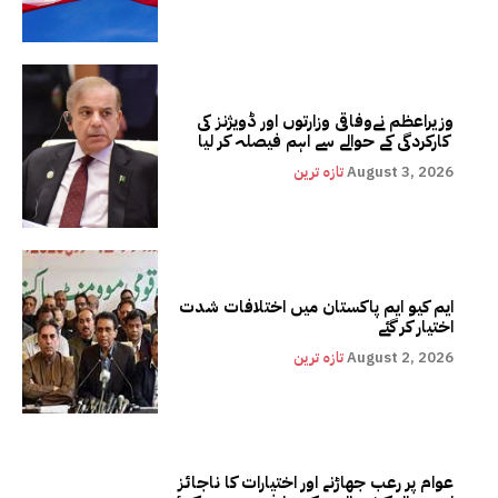
وزیراعظم نےوفاقی وزارتوں اور ڈویژنز کی
کارکردگی کے حوالے سے اہم فیصلہ کر لیا
August 3, 2026
تازہ ترین
ایم کیو ایم پاکستان میں اختلافات شدت
اختیار کر گئے
August 2, 2026
تازہ ترین
عوام پر رعب جھاڑنے اور اختیارات کا ناجائز