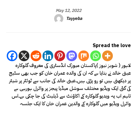
May 12, 2022
Tayyeba
Spread the love
لاہور ( شوبز نیوز )پاکستان میوزک انڈسٹری کی معروف گلوکارہ
عینی خالد نے بتایا ہے کہ ان کی والدہ عمران خان کو جب بھی سٹیج
پر دیکھتی ہیں تو رو پڑتی ہیں۔عینی خالد کی جانب سے ٹوئٹر پر شیئر
کی گئی ایک ویڈیو مختلف سوشل میڈیا پیجز پر وائرل ہورہی ہے
تاہم اب یہ ویدیو گلوکارہ کے اکاؤنٹ سے ڈیلیٹ کی جا چکی ہے۔اس
وائرل ویڈیو میں گلوکارہ کے والدین عمران خان کا ایک جلسہ