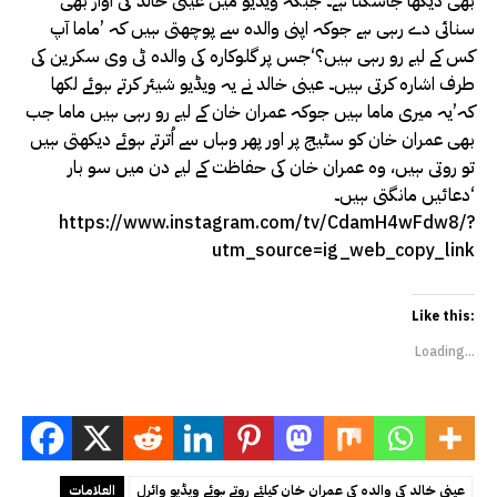
بھی دیکھا جاسکتا ہے۔ جبکہ ویڈیو میں عینی خالد کی آواز بھی
سنائی دے رہی ہے جوکہ اپنی والدہ سے پوچھتی ہیں کہ ’ماما آپ
کس کے لیے رو رہی ہیں؟‘جس پر گلوکارہ کی والدہ ٹی وی سکرین کی
طرف اشارہ کرتی ہیں۔ عینی خالد نے یہ ویڈیو شیئر کرتے ہوئے لکھا
کہ’یہ میری ماما ہیں جوکہ عمران خان کے لیے رو رہی ہیں ماما جب
بھی عمران خان کو سٹیج پر اور پھر وہاں سے اُترتے ہوئے دیکھتی ہیں
تو روتی ہیں، وہ عمران خان کی حفاظت کے لیے دن میں سو بار
دعائیں مانگتی ہیں۔‘
https://www.instagram.com/tv/CdamH4wFdw8/?
utm_source=ig_web_copy_link
Like this:
Loading...
عینی خالد کی والدہ کی عمران خان کیلئے روتے ہوئے ویڈیو وائرل
العلامات