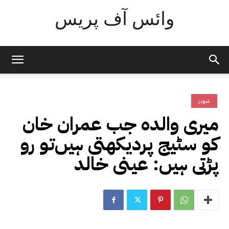
وائس آف پریس
شوبز
میری والدہ جب عمران خان
کو سٹیج پردیکھتی ہیں‌تو رو
پڑتی ہیں‌: عینی خالد