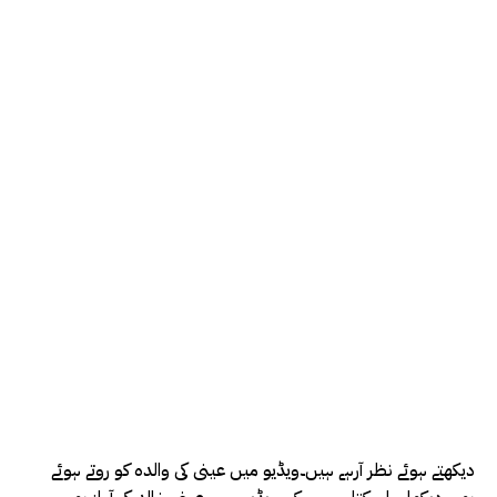
دیکھتے ہوئے نظر آرہے ہیں۔ویڈیو میں عینی کی والدہ کو روتے ہوئے