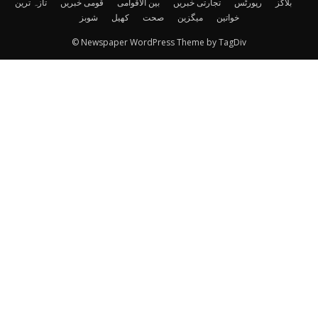
بلاگز
رپورٹس
تجارتی خبریں
بین الاقوامی
قومی خبریں
تازہ ترین
خواتین
میگزین
صحت
کھیل
شوبز
© Newspaper WordPress Theme by TagDiv