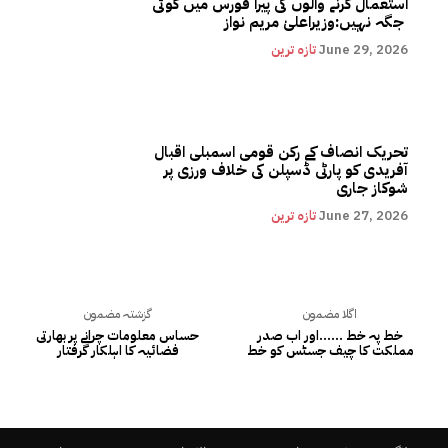
استعمال کرنے والوں کی پیرا فورس میں کوئی
جگہ نہیں:وزیراعلیٰ مریم نواز
June 29, 2026
تازہ ترین
تحریک انصاف کے رکن قومی اسمبلی اقبال
آفریدی کو پارٹی ڈسپلن کی خلاف ورزی پر
شوکاز جاری
June 27, 2026
تازہ ترین
اگلا مضمون
گزشتہ مضمون
خط پہ خط ……اور اب صدر
حساس معلومات چرانے پر بھارتی
مملکت کا چیف جسٹس کو خط
فضائیہ کا اہلکار گرفتار