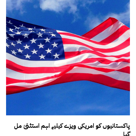
پاکستانیوں کو امریکی ویزے کیلیے اہم استثنیٰ مل
گیا