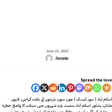
June 21, 2022
Tayyeba
Spread the love
اسلام آباد ( نیوز ڈیسک ) مون سون بارشوں کے باعث کراچی، لاہور،
ملتان، پشاور، اسلام آباد سمیت بڑے شہروں میں سیلاب کا واضح خطرہ
ہے۔جاری کیے گئے بیان میں وفاقی وزیرِ ماحولیاتی تبدیلی شیری رحمٰن نے