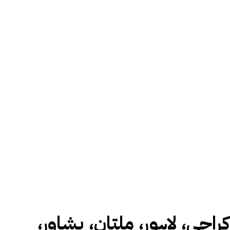
کراچی، لاہور، ملتان، پشاور،