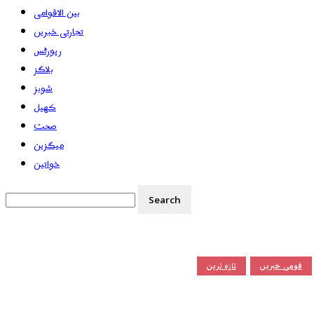
بین الاقوامی
تجارتی خبریں
رپورٹس
بلاگز
شوبز
کھیل
صحت
میگزین
خواتین
قومی خبریں
تازہ ترین