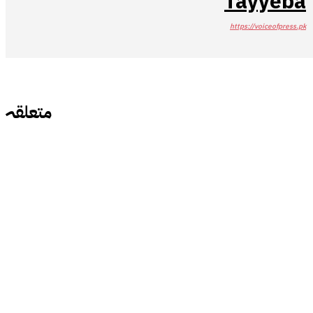
Tayyeba
https://voiceofpress.pk
متعلقہ