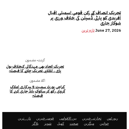
تحریک انصاف کے رکن قومی اسمبلی اقبال
آفریدی کو پارٹی ڈسپلن کی خلاف ورزی پر
شوکاز جاری
June 27, 2026
تازہ ترین
گزشتہ مضمون
تحریک اتحاد بھی مہنگائی کیخلاف بول
پڑی ، انقلابی تحریک چلانے کا فیصلہ
اگلا مضمون
کراچی پورٹ سمیت 5 سرکاری املاک
گروی رکھ کر سکوک بانڈ جاری کرنے کا
فیصلہ
رپورٹس
تجارتی خبریں
بین الاقوامی
قومی خبریں
تازہ ترین
خواتین
میگزین
صحت
کھیل
شوبز
بلاگز