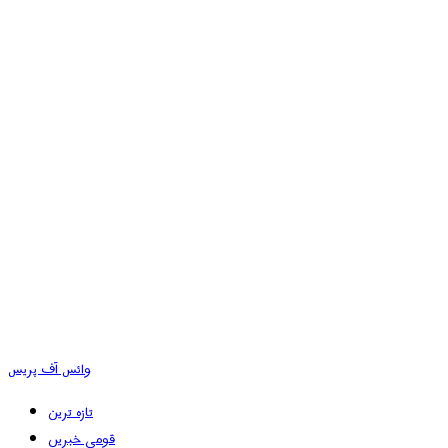
وائس آف پریس
تازہ ترین
قومی خبریں