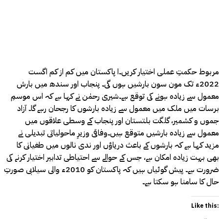
مربوط حکمتِ عملی اختیار کریں۔ا پاکستان میں کم از کم اگست
2022ء تک مون سون بارشیں ہوں گی۔ پنجاب اور سندھ میں بارش
معمول سے زیادہ ہونے کی توقع ہے۔شیری رحمٰن نے کہا ہے کہ اس موسمِ
برسات میں ملک میں معمول سے زیادہ بارشوں کا رجحان رہے گا۔ آزاد
جموں و کشمیر، گلگت بلتستان اور پنجاب کے وسطی علاقوں میں
معمول سے زیادہ بارشیں متوقع ہیں۔وفاقی وزیرِ ماحولیاتی تبدیلی نے
مزید کہا ہے کہ بارشوں کے باعث دریاؤں اور ندی نالوں میں طغیانی کا
بھی بہت زیادہ امکان ہے، جس کے حوالے سے احتیاطی تدابیر اختیار کرنے کی
ضرورت ہے۔ پیش گوئیاں ہیں کہ پاکستان کو 2010ء والی سیلابی صورتِ
حال کا سامنا ہو سکتا ہے۔
Like this: