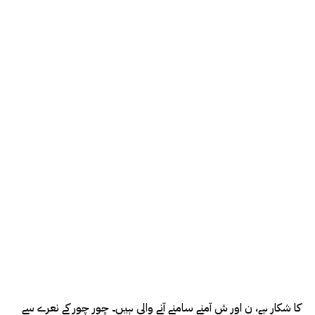
کا شکار ہے، ن اور ش آمنے سامنے آنے والی ہیں۔ چور چور کے نعرے سے