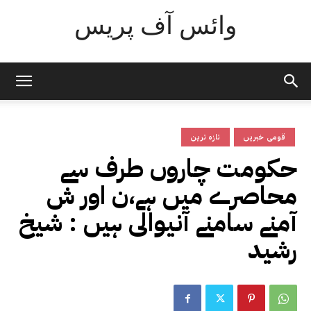
وائس آف پریس
قومی خبریں
تازہ ترین
حکومت چاروں طرف سے
محاصرے میں ہے،ن اور ش
آمنے سامنے آنیوالی ہیں : شیخ
رشید