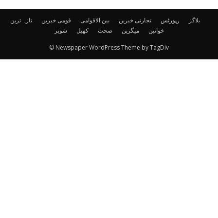
بلاگز
رپورٹس
تجارتی خبریں
بین الاقوامی
قومی خبریں
تازہ ترین
خواتین
میگزین
صحت
کھیل
شوبز
© Newspaper WordPress Theme by TagDiv