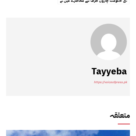
ی حکومت چاروں طرف سے محاصرے میں ہے،
Tayyeba
https://voiceofpress.pk
متعلقہ