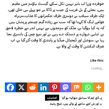
خوفزدہ وزرا اب باہر نہیں نکل سکتے، گیسٹ ہاؤسز میں مقیم
ہیں۔ بجلی کے بل غریب کی جیب پر ڈاکا ہے جو پہلے ہی خالی تھی،
ایک طرف سیلاب ہے دوسری طرف حکمرانوں کا عذاب۔سربراہ
عوامی لیگ کا کہنا تھا کہ سب سے زیادہ گیم چینجر پریشان ہیں
کہ یہ کیا ہوگیا ہے، ملک کو سرحدوں سے نہیں اندر سے خطرہ لاحق
ہے. تباہی دروازے پر دستک دے رہی ہے اور نیرو چین کی بانسری بجا
رہا ہے، سوشل اور ڈیجیٹل میڈیا پر پابندی کا وقت گزر گیا ہے، اب
صرف الیکشن کا وقت آنے والا ہے۔
Like this:
Loading...
پی ڈی ایم کا سیاسی دیوالیہ ہو گیا
العلامات
ن اور ش آمنے سامنے آنے والی ہیں، شیخ رشید