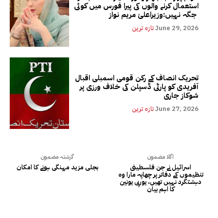
استعمال کرنے والوں کی پیرا فورس میں کوئی
جگہ نہیں:وزیراعلیٰ مریم نواز
June 29, 2026
تازہ ترین
تحریک انصاف کے رکن قومی اسمبلی اقبال
آفریدی کو پارٹی ڈسپلن کی خلاف ورزی پر
شوکاز جاری
June 27, 2026
تازہ ترین
اگلا مضمون
گزشتہ مضمون
اسرائیل نے جن فلسطینی
بجلی مزید مہنگی ہونے کا امکان
تنظیموں کے دفاتر پر چھاپہ مارا وہ
دہشتگرد نہیں تھیں، یورپی یونین
کا اہم بیان