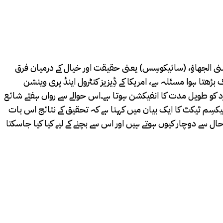
بتلا ہونے والے افراد 2 سال بعد تک بھی (برین فوگ) یعنی ذہنی الجھاؤ، (سائیکوسِس) یعنی حقیقت اور خیال کے درمیان فرق
ھتا ہوا مسئلہ ہے، امریکا کے ڈِیزیز کنٹرول اینڈ پری وینشن
 جانب سے کی جانے والی ابتدائی تحقیق میں یہ اندازہ لگایا گیا ہے کہ امریکا میں کورونا میں مبتلا ہونے والے ہر 5 افراد میں سے 1 فرد کو طویل مدت کا انفیکشن ہوتا ہے۔اس حوالے سے رواں ہفتے شائع
میکسِم ٹیکٹ کا ایک بیان میں کہنا ہے کہ تحقیق کے نتائج اس بات
ل سے دوچار کیوں ہوتے ہیں اور اس سے بچنے کے لیے کیا کیا جاسکتا