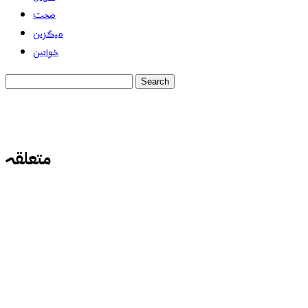
صحت
میگزین
خواتین
متعلقہ