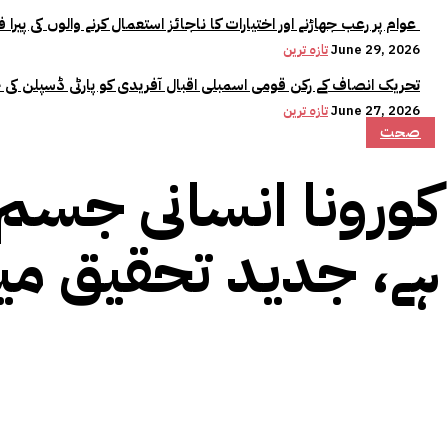
عوام پر رعب جھاڑنے اور اختیارات کا ناجائز استعمال کرنے والوں کی پیرا فورس میں کوئی جگہ نہیں:وزیراعلیٰ مریم نواز
June 29, 2026
تازہ ترین
تحریک انصاف کے رکن قومی اسمبلی اقبال آفریدی کو پارٹی ڈسپلن کی 
June 27, 2026
تازہ ترین
صحت
کورونا انسانی جسم 
ہے، جدید تحقیق می