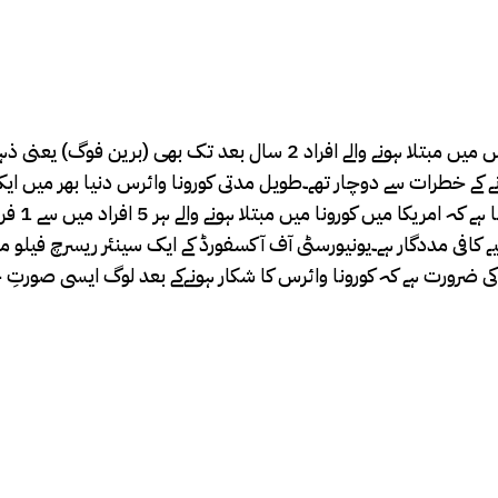
زیادہ تھے۔ ” جنگ : کے مطابق تحقیق کے نتائج کے مطابق کورونا وائرس میں م
کے خطرات سے دوچار تھے۔طویل مدتی کورونا وائرس دنیا بھر میں ایک بڑ
سینٹر کی
کافی مددگار ہے۔یونیورسٹی آف آکسفورڈ کے ایک سینئر ریسرچ فیلو 
ی ضرورت ہے کہ کورونا وائرس کا شکار ہونےکے بعد لوگ ایسی صورتِ حا