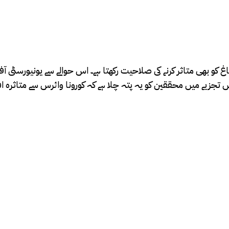
کو بھی متاثر کرنے کی صلاحیت رکھتا ہے۔ اس حوالے سے یونیورسٹی آف
ٹا کا تجزیہ کیا گیا۔اس تجزیے میں محققین کو یہ پتہ چلا ہے کہ کورونا وائرس 