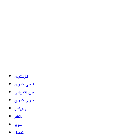
تازہ ترین
قومی خبریں
بین الاقوامی
تجارتی خبریں
رپورٹس
بلاگز
شوبز
کھیل