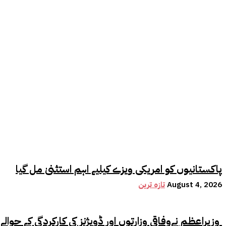
پاکستانیوں کو امریکی ویزے کیلیے اہم استثنیٰ مل گیا
August 4, 2026
تازہ ترین
وزیراعظم نےوفاقی وزارتوں اور ڈویژنز کی کارکردگی کے حوالے سے اہم فیصلہ کر لیا