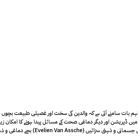
ائی اہم بات سامنے آئی ہے کہ والدین کی سخت اور غصیلی طبیعت بچ
 ڈپریشن اور دیگر دماغی صحت کے مسائل پیدا ہونے کا امکان زیادہ ہ
بچے دماغی و ذہنی صحت کے مسائل کا ش