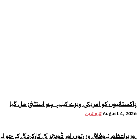
پاکستانیوں کو امریکی ویزے کیلیے اہم استثنیٰ مل گیا
August 4, 2026
تازہ ترین
وزیراعظم نےوفاقی وزارتوں اور ڈویژنز کی کارکردگی کے حوالے سے اہم فیصلہ کر لیا