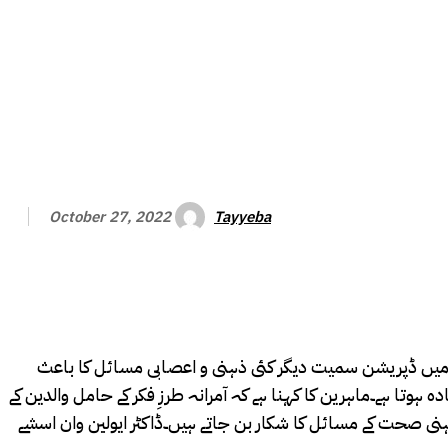
Tayyeba
October 27, 2022
وں میں ڈپریشن سمیت دیگر کئی ذہنی و اعصابی مسائل کا باعث
وتا ہے۔ماہرین کا کہنا ہے کہ آمرانہ طرزِ فکر کے حامل والدین کے
کار بن جاتے ہیں۔ڈاکٹر ایولین وان اسشے (Evelien Van Assche) کے مطابق وہ والدین جو اپنے بچوں کو چھوٹی چھوٹی غلطیوں پر انہیں جسمانی و ذہنی سزائیں