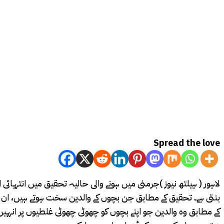
Spread the love
لاہور ( ہیلتھ نیوز )جرمنی میں ہونے والی حالیہ تحقیق میں انتہ
بنتی ہے۔ تحقیق کے مطابق جن بچوں کے والدین سخت ہوتے ہیں، ان میں