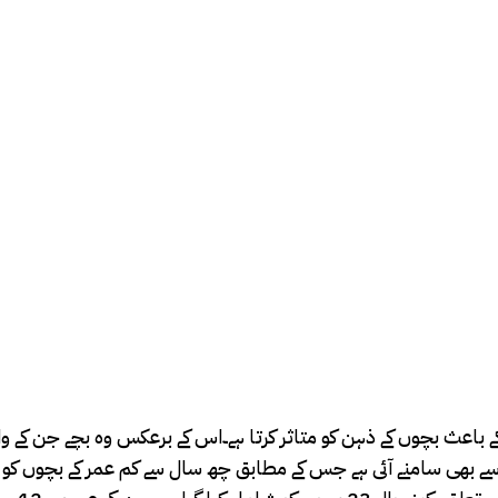
عث بچوں کے ذہن کو متاثر کرتا ہے۔اس کے برعکس وہ بچے جن کے وال
سے بھی سامنے آئی ہے جس کے مطابق چھ سال سے کم عمر کے بچوں کو 