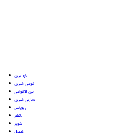
تازہ ترین
قومی خبریں
بین الاقوامی
تجارتی خبریں
رپورٹس
بلاگز
شوبز
کھیل