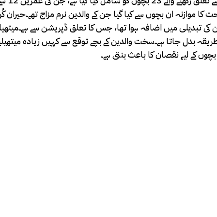
ا موازنہ ان بچوں سے کیا گیا جن کے والدین نرم مزاج تھے۔حیران کُ
شن کی تبدیلی میں اضافہ ہوا تھا، جس کا تعلق ڈپریشن سے ہے۔میتھ
ریقہ بدل جاتا ہے۔سخت والدین کے بچے توقع سے کہیں زیادہ میتھیل
وں کے لیے نقصان کا باعث بنتی ہے۔