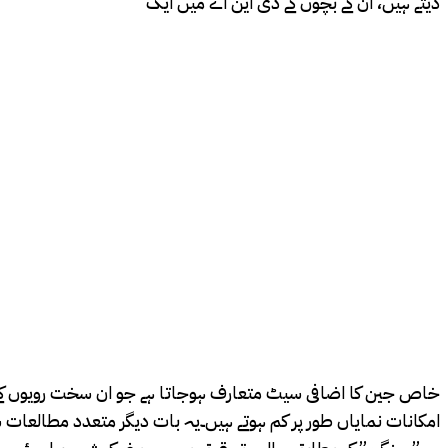
دیتے ہیں، ان کے بچوں کے ڈی این اے میں ایک
خاص جین کا اضافی سیٹ متعارف ہوجاتا ہے جو ان سخت رویوں کے با
امکانات نمایاں طور پر کم ہوتے ہیں۔یہ بات دیگر متعدد مطالعات 