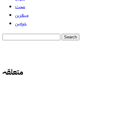
صحت
میگزین
خواتین
متعلقہ