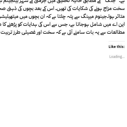
سخت مزاج ہونے کی شکایات کی تھیں۔ اس کے بعد بچوں کی ذہنی صحت ک
متاثر ہوا۔جینوم میپنگ سے پتہ چلتا ہے کہ ان بچوں میں میتھیلی
این اے میں شامل ہوجاتا ہے، جس سے اس کی ہدایات کو پڑھنے کا ط
مطالعات سے یہ بات سامنے آئی ہے کہ سخت اور غصیلی طرز تربیت بچ
Like this:
Loading...