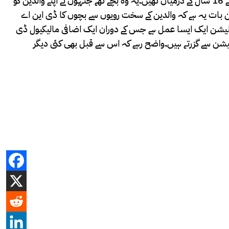
ہے۔” جنگ ” کے مطابق حالیہ تحقیق میں جرمنی کے شہر بیلجیئم سے تعلق رکھنے والے 23 بچوں کو شامل کیا گیا ہے، جن کی عمریں 12 سے 16 سال کے درمیان تھیں۔یہ وہ بچے تھے جنہوں نے اپنے والدین کو
ن بات یہ ہے کہ والدین کے سخت رویوں سے بچوں کا ڈی این اے
یلیشن ایک ایسا عمل ہے جس کے دوران ایک اضافی مالیکیول ڈی
یشن سے گزرتے ہیں۔واضح رہے کہ اس سے قبل بھی کئی دیگر