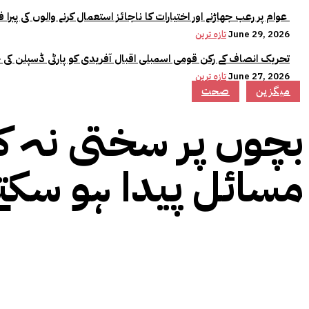
عوام پر رعب جھاڑنے اور اختیارات کا ناجائز استعمال کرنے والوں کی پیرا فورس میں کوئی جگہ نہیں:وزیراعلیٰ مریم نواز
June 29, 2026
تازہ ترین
تحریک انصاف کے رکن قومی اسمبلی اقبال آفریدی کو پارٹی ڈسپلن کی 
June 27, 2026
تازہ ترین
میگزین
صحت
بچوں پر سختی نہ ک
مسائل پیدا ہو سکت