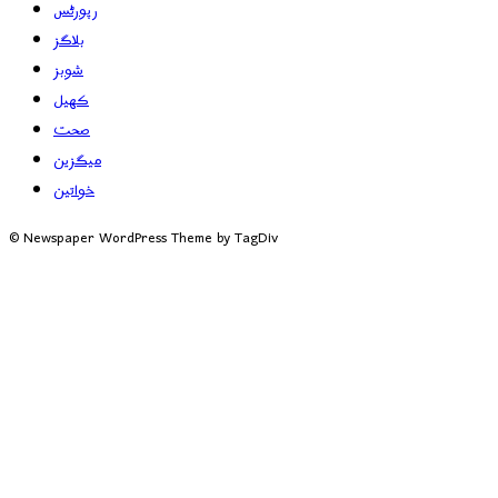
رپورٹس
بلاگز
شوبز
کھیل
صحت
میگزین
خواتین
© Newspaper WordPress Theme by TagDiv