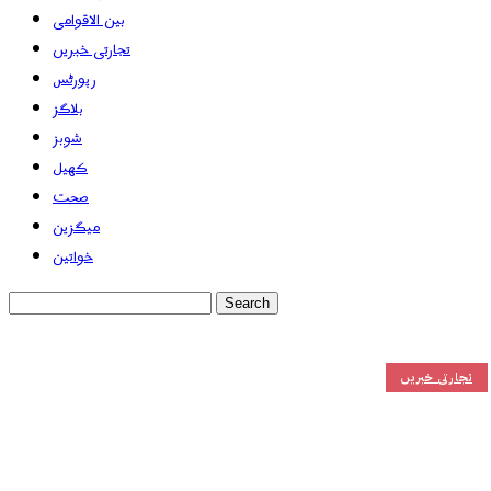
بین الاقوامی
تجارتی خبریں
رپورٹس
بلاگز
شوبز
کھیل
صحت
میگزین
خواتین
تجارتی خبریں