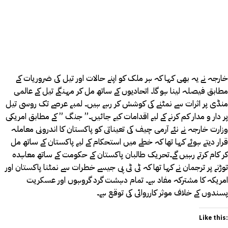
خارجہ نے یہ بھی کہا کہ ہر ملک کو اپنے حالات اور تیل کی ضروریات کے
مطابق فیصلہ لینا ہو گا۔ اتحادیوں کے ساتھ مل کر مہنگے تیل کے عالمی
منڈی پر اثرات سے نمٹنے کی کوشش کر رہے ہیں۔ لمبے عرصے تک روسی تیل
پر دار و مدار کم کرنے کے لیے اقدامات کیے جائیں۔” جنگ ” کے مطابق امریکی
وزارت خارجہ نے نئے آرمی چیف کی تعیناتی کو پاکستان کا اندرونی معاملہ
قرار دیتے ہوئے کہا تھا کہ خطے میں استحکام کے لیے پاکستان کے ساتھ مل
کر کام کرتے رہیں گے۔تحریک طالبان پاکستان کے حکومت کے ساتھ معاہدہ
توڑنے پر ترجمان نے کہا تھا کہ ٹی ٹی پی جیسے خطرات سے نمٹنا پاکستان اور
امریکہ کا مشترکہ مفاد ہے۔ تمام دہشت گرد گروہوں اور عسکریت
پسندوں کے خلاف موثر کارروائی کی توقع ہے۔
Like this: