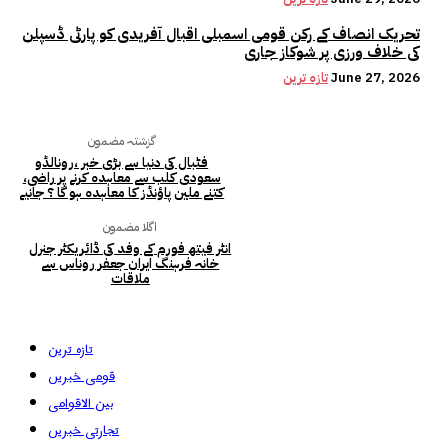
تحریک انصاف کے رکن قومی اسمبلی اقبال آفریدی کو پارٹی ڈسپلن
کی خلاف ورزی پر شوکاز جاری
June 27, 2026
تازہ ترین
گزشتہ مضمون
فٹبال کی دنیا سے بڑی خبر ،رونالڈو
سعودی کلب سے معاہدہ کرنے پر راضی،
کتنے ملین پاؤنڈز کا معاہدہ ہو گا ؟ جانیے
اگلا مضمون
انٹر فیتھ فورم کے وفد کی ڈائریکٹر جنرل
خانہ فرہنگ ایران جعفر روناس سے
ملاقات
تازہ ترین
قومی خبریں
بین الاقوامی
تجارتی خبریں