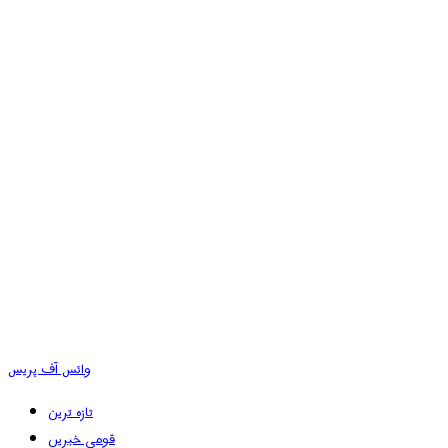
وائس آف پریس
تازہ ترین
قومی خبریں