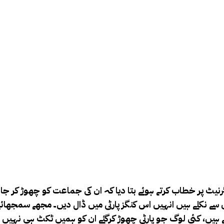
رنیٹ پر خطاب کرتے ہوئے بتا دیا کہ ان کی جماعت کو چھوڑ کر جان
ئی سے نکلے ہیں انہیں اس کنگز پارٹی میں ڈال دیں۔
مجھے سمجھائیں 
رہے ہیں، کئی لوگ جو پارٹی چھوڑ کرگئے ان کو ہمیں ٹکٹ ہی نہیں