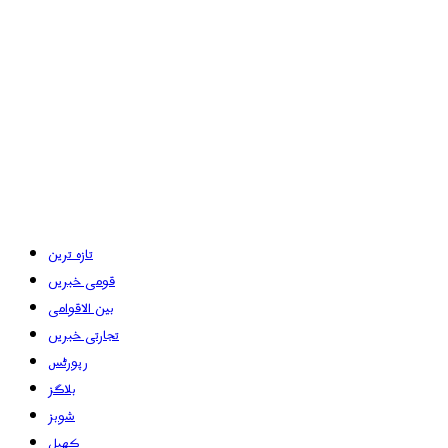
تازہ ترین
قومی خبریں
بین الاقوامی
تجارتی خبریں
رپورٹس
بلاگز
شوبز
کھیل