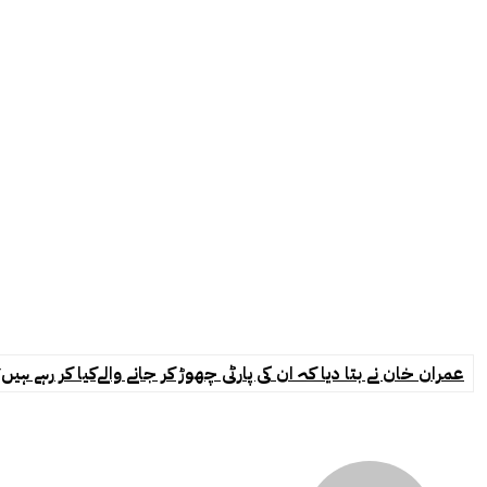
عمران خان نے بتا دیا کہ ان کی پارٹی چھوڑ کر جانے والےکیا کر رہے ہیں