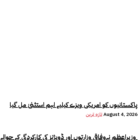
پاکستانیوں کو امریکی ویزے کیلیے اہم استثنیٰ مل گیا
August 4, 2026
تازہ ترین
وزیراعظم نےوفاقی وزارتوں اور ڈویژنز کی کارکردگی کے حوالے سے اہم فیصلہ کر لیا