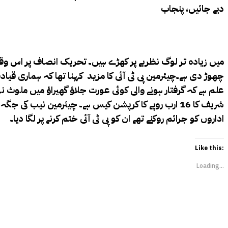
دیے جائیں، پنجاب
میں زیادہ تر لوگ نظریے پر کھڑے ہیں۔ تحریک انصاف پر اس وقت 
چھوڑ دی ہے۔چیئرمین پی ٹی آئی کا مزید کہنا تھا کہ ہماری قیاد
علم ہے کہ گرفتار ہونے والی کوئی عورت جلاؤ گھیراؤ میں ملوث نہیں
شریف کا 16 ارب روپے کا کرپشن کیس ہے۔ چیئرمین نیب ک
اداروں کو جرائم روکنے تھے ان کو پی ٹی آئی ختم کرنے پر لگا دیا۔
Like this:
Loading...