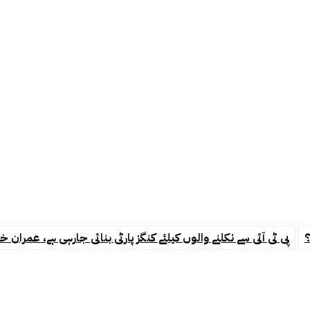
؟
پی ٹی آئی سے نکلنے والوں کیلئے کنگز پارٹی بنائی جارہی ہے، عمران خ