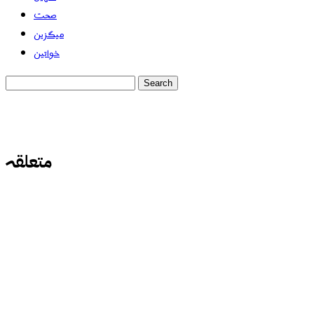
صحت
میگزین
خواتین
متعلقہ