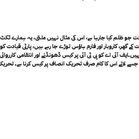
جو ظلم کیا جارہا ہے، اس کی مثال نہیں ملتی، یہ ہمارے ٹکٹ ہو
ت کے گھر، کاروبار اور فارم ہاؤس توڑے جا رہے ہیں، پارٹی قیادت 
۔ایف آئی اے کو پی ٹی آئی پر کیس ڈھونڈنے اور انتقامی کارروائی
ی جگہ جسے لائے اس کا کام صرف تحریک انصاف پر کیس کرنا ہے۔ تحریک