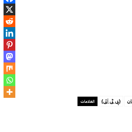
ان
(پی ٹی آئی)
العلامات