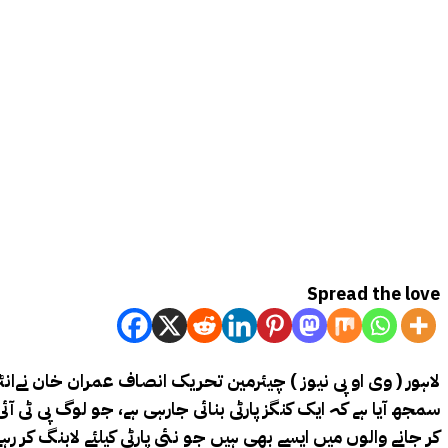
Spread the love
لاہور ( وی او پی نیوز ) چیئرمین تحریک انصاف عمران خان نےانٹ
سمجھ آیا ہے کہ ایک کنگز پارٹی بنائی جارہی ہے، جو لوگ پی ٹی آ
کر جانے والوں میں ایسے بھی ہیں جو نئی پارٹی کیلئے لابنگ کر 