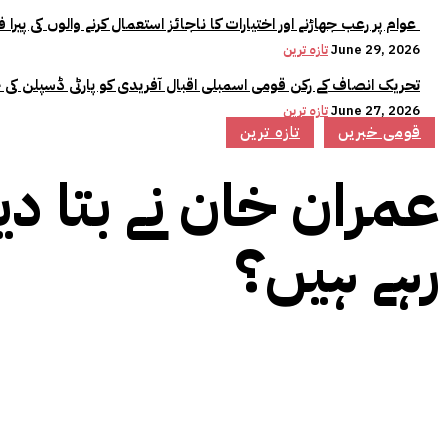
عوام پر رعب جھاڑنے اور اختیارات کا ناجائز استعمال کرنے والوں کی پیرا فورس میں کوئی جگہ نہیں:وزیراعلیٰ مریم نواز
June 29, 2026
تازہ ترین
تحریک انصاف کے رکن قومی اسمبلی اقبال آفریدی کو پارٹی ڈسپلن کی 
June 27, 2026
تازہ ترین
قومی خبریں
تازہ ترین
عمران خان نے بتا دیا
رہے ہیں؟