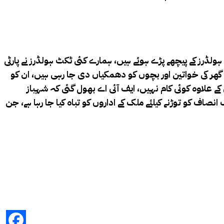
لڈرز کے پیچھے پڑے ہوئے ہیں، ہمارے کئی ٹکٹ ہولڈرز نے پارٹی
کو گھر کی خواتین اور بچوں کو دھمکیاں دی جا رہی ہیں، ان کو
 کے علاوہ کوئی کام نہیں، ایف آئی اے بھول گئی کہ شہباز
 انصاف کو توڑنے کیلئے ملک کے اداروں کو تباہ کیا جا رہا ہے، جن