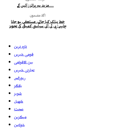
مزید سرپرائزز آئیں گے….
اگلا مضمون
خط پبلک کیا جائے، مستعفی ہو جانا
چاہیے: پی ٹی آئی سیاسی کمیٹی کی تجویز
تازہ ترین
قومی خبریں
بین الاقوامی
تجارتی خبریں
رپورٹس
بلاگز
شوبز
کھیل
صحت
میگزین
خواتین