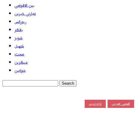
بین الاقوامی
تجارتی خبریں
رپورٹس
بلاگز
شوبز
کھیل
صحت
میگزین
خواتین
قومی خبریں
تازہ ترین