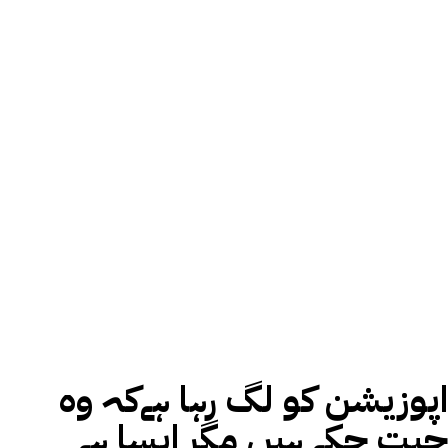
اپوزیشن کو لگ رہا ہےکہ وہ
جیت چکے ہیں مگر ایسا ہے