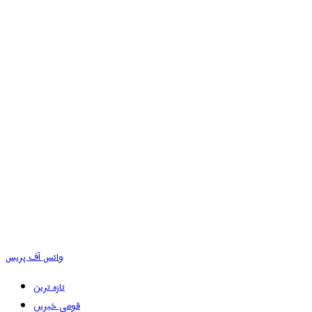
وائس آف پریس
تازہ ترین
قومی خبریں