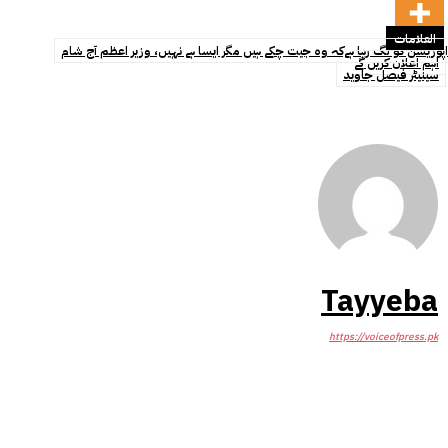
العلامات
اپوزیشن کو لگ رہا ہےکہ وہ جیت چکے ہیں مگر ایسا ہے نہیں، وزیر اعظم آج شام
اہم اعلان کریں گے
سینیٹر فیصل جاوید
Tayyeba
https://voiceofpress.pk