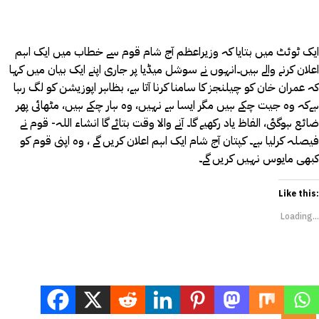
ایک ٹوئٹ میں بتایا کہ وزیراعظم آج شام قوم سے خطاب میں ایک اہم
اعلان کرنے والے ہیں۔انہوں نے سوشل میڈیا پر جاری اپنے ایک بیان میں کہا
کہ عمران خان کو چیلنجز کا سامنا کرنا آتا ہے، بظاہر اپوزیشن کو لگ رہا
ہےکہ وہ جیت چکے ہیں مگر ایسا ہے نہیں، وہ ہار چکے ہیں، مٹھائی پھر
ضائع ہوگئی، الفاظ یاد رکھیے گا۔ آنے والا وقت بتائے گا انشاء اللہ- قوم نے
فیصلہ کرلیا ہے۔ کپتان آج شام ایک اہم اعلان کریں گے ، وہ اپنی قوم کو
کبھی مایوس نہیں کریں گے۔
Like this:
Loading...