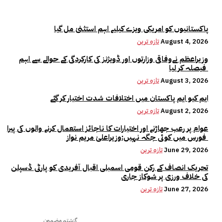
پاکستانیوں کو امریکی ویزے کیلیے اہم استثنیٰ مل گیا
August 4, 2026
تازہ ترین
وزیراعظم نےوفاقی وزارتوں اور ڈویژنز کی کارکردگی کے حوالے سے اہم
فیصلہ کر لیا
August 3, 2026
تازہ ترین
ایم کیو ایم پاکستان میں اختلافات شدت اختیار کر گئے
August 2, 2026
تازہ ترین
عوام پر رعب جھاڑنے اور اختیارات کا ناجائز استعمال کرنے والوں کی پیرا
فورس میں کوئی جگہ نہیں:وزیراعلیٰ مریم نواز
June 29, 2026
تازہ ترین
تحریک انصاف کے رکن قومی اسمبلی اقبال آفریدی کو پارٹی ڈسپلن
کی خلاف ورزی پر شوکاز جاری
June 27, 2026
تازہ ترین
گزشتہ مضمون