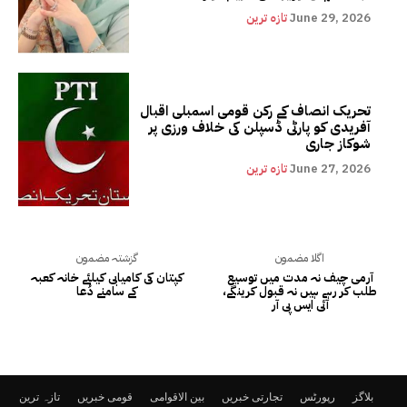
June 29, 2026
تازہ ترین
تحریک انصاف کے رکن قومی اسمبلی اقبال
آفریدی کو پارٹی ڈسپلن کی خلاف ورزی پر
شوکاز جاری
June 27, 2026
تازہ ترین
اگلا مضمون
گزشتہ مضمون
آرمی چیف نہ مدت میں توسیع
کپتان کی کامیابی کیلئے خانہ کعبہ
طلب کر رہے ہیں نہ قبول کرینگے،
کے سامنے دُعا
آئی ایس پی آر
بلاگز
رپورٹس
تجارتی خبریں
بین الاقوامی
قومی خبریں
تازہ ترین