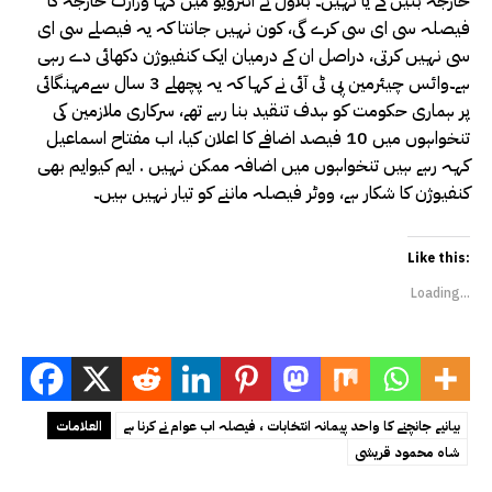
خارجہ بنیں گے یا نہیں۔ بلاول نے انٹرویو میں کہا وزارت خارجہ کا
فیصلہ سی ای سی کرے گی، کون نہیں جانتا کہ یہ فیصلے سی ای
سی نہیں کرتی، دراصل ان کے درمیان ایک کنفیوژن دکھائی دے رہی
ہے۔وائس چیئرمین پی ٹی آئی نے کہا کہ یہ پچھلے 3 سال سےمہنگائی
پر ہماری حکومت کو ہدف تنقید بنا رہے تھے، سرکاری ملازمین کی
تنخواہوں میں 10 فیصد اضافے کا اعلان کیا، اب مفتاح اسماعیل
کہہ رہے ہیں تنخواہوں میں اضافہ ممکن نہیں . ایم کیوایم بھی
کنفیوژن کا شکار ہے، ووٹر فیصلہ ماننے کو تیار نہیں ہیں۔
Like this:
Loading...
بیانیے جانچنے کا واحد پیمانہ انتخابات ، فیصلہ اب عوام نے کرنا ہے
العلامات
شاہ محمود قریشی