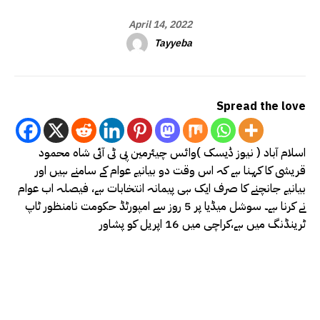
April 14, 2022
Tayyeba
Spread the love
اسلام آباد ( نیوز ڈیسک )وائس چیئرمین پی ٹی آئی شاہ محمود
قریشی کا کہنا ہے کہ اس وقت دو بیانیے عوام کے سامنے ہیں اور
بیانیے جانچنے کا صرف ایک ہی پیمانہ انتخابات ہے، فیصلہ اب عوام
نے کرنا ہے۔ سوشل میڈیا پر 5 روز سے امپورٹڈ حکومت نامنظور ٹاپ
ٹرینڈنگ میں ہے،کراچی میں 16 اپریل کو پشاور