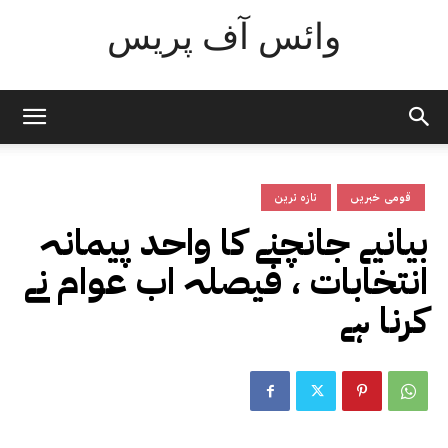
وائس آف پریس
قومی خبریں
تازہ ترین
بیانیے جانچنے کا واحد پیمانہ
انتخابات ، فیصلہ اب عوام نے
کرنا ہے