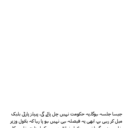
جیسا جلسہ ہوگا۔یہ حکومت نہیں چل پائے گی، پیپلز پارٹی بلیک
میل کر رہی ہے، ابھی یہ فیصلہ ہی نہیں ہو پا رہا کہ بلاول وزیر