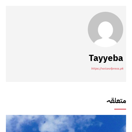
Tayyeba
https://voiceofpress.pk
متعلقہ