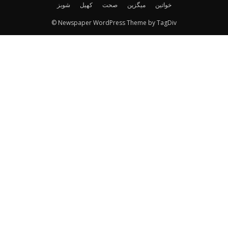
خواتین
میگزین
صحت
کھیل
شوبز
© Newspaper WordPress Theme by TagDiv