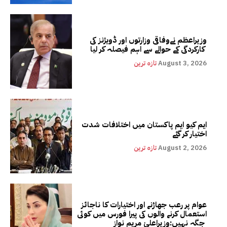
وزیراعظم نےوفاقی وزارتوں اور ڈویژنز کی
کارکردگی کے حوالے سے اہم فیصلہ کر لیا
August 3, 2026
تازہ ترین
ایم کیو ایم پاکستان میں اختلافات شدت
اختیار کر گئے
August 2, 2026
تازہ ترین
عوام پر رعب جھاڑنے اور اختیارات کا ناجائز
استعمال کرنے والوں کی پیرا فورس میں کوئی
جگہ نہیں:وزیراعلیٰ مریم نواز