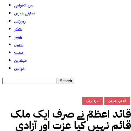
بین الاقوامی
تجارتی خبریں
رپورٹس
بلاگز
شوبز
کھیل
صحت
میگزین
خواتین
قومی خبریں
تازہ ترین
قائد اعظمؒ نے صرف ایک ملک
قائم نہیں کیا عزت اور آزادی