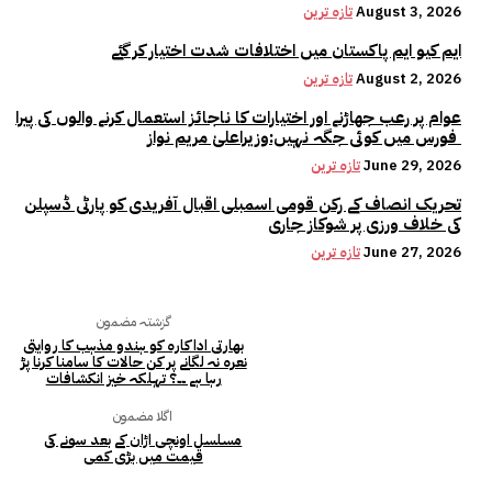
August 3, 2026
تازہ ترین
ایم کیو ایم پاکستان میں اختلافات شدت اختیار کر گئے
August 2, 2026
تازہ ترین
عوام پر رعب جھاڑنے اور اختیارات کا ناجائز استعمال کرنے والوں کی پیرا
فورس میں کوئی جگہ نہیں:وزیراعلیٰ مریم نواز
June 29, 2026
تازہ ترین
تحریک انصاف کے رکن قومی اسمبلی اقبال آفریدی کو پارٹی ڈسپلن
کی خلاف ورزی پر شوکاز جاری
June 27, 2026
تازہ ترین
گزشتہ مضمون
بھارتی اداکارہ کو ہندو مذہب کا روایتی
نعرہ نہ لگانے پر کن حالات کا سامنا کرنا پڑ
رہا ہے ۔۔؟ تہلکہ خیز انکشافات
اگلا مضمون
مسلسل اونچی اڑان کے بعد سونے کی
قیمت میں بڑی کمی