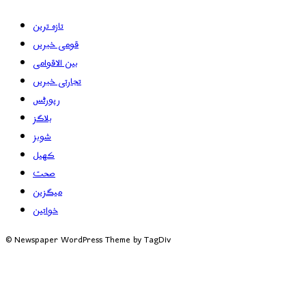
تازہ ترین
قومی خبریں
بین الاقوامی
تجارتی خبریں
رپورٹس
بلاگز
شوبز
کھیل
صحت
میگزین
خواتین
© Newspaper WordPress Theme by TagDiv