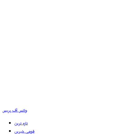
وائس آف پریس
تازہ ترین
قومی خبریں