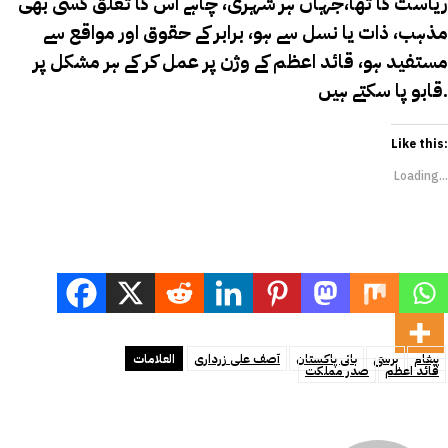
ریاست کا تھا،جہاں ہر شہری، چاہے اس کا تعلق کسی بھی
مذہب، ذات یا نسل سے ہو، برابر کے حقوق اور مواقع سے
مستفید ہو، قائد اعظم کے وژن پر عمل کر کے ہر مشکل پر
قابو پا سکتے ہیں.
Like this:
Loading...
پیغام
برسی
بانی پاکستان
آصف علی زرداری
العلامات
قائد اعظم
صدر مملکت