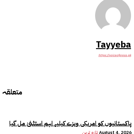
Tayyeba
https://voiceofpress.pk
متعلقہ
پاکستانیوں کو امریکی ویزے کیلیے اہم استثنیٰ مل گیا
August 4, 2026
تازہ ترین