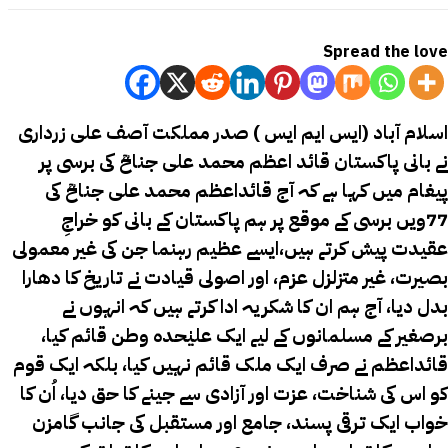
Spread the love
اسلام آباد (ایس ایم ایس ) صدر مملکت آصف علی زرداری
نے بانی پاکستان قائد اعظم محمد علی جناحؒ کی برسی پر
پیغام میں کہا ہے کہ آج قائداعظم محمد علی جناحؒ کی
77ویں برسی کے موقع پر ہم پاکستان کے بانی کو خراجِ
عقیدت پیش کرتے ہیں،ایسے عظیم رہنما جن کی غیر معمولی
بصیرت، غیر متزلزل عزم، اور اصولی قیادت نے تاریخ کا دھارا
بدل دیا، آج ہم ان کا شکریہ ادا کرتے ہیں کہ انہوں نے
برصغیر کے مسلمانوں کے لیے ایک علیٰحدہ وطن قائم کیا،
قائداعظم نے صرف ایک ملک قائم نہیں کیا، بلکہ ایک قوم
کو اس کی شناخت، عزت اور آزادی سے جینے کا حق دیا، اُن کا
خواب ایک ترقی پسند، جامع اور مستقبل کی جانب گامزن