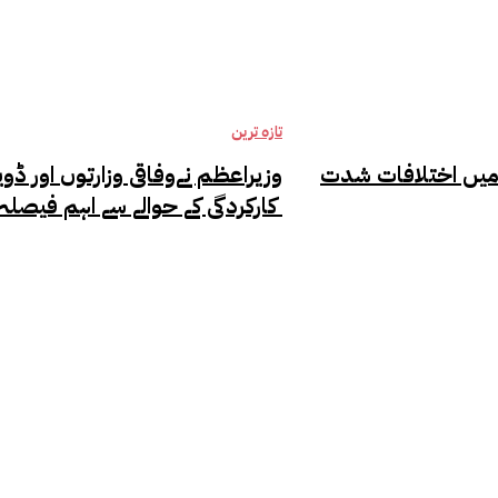
خواتین
تازہ ترین
 میں اختلافات شدت
وزیراعظم نےوفاقی وزارتوں اور ڈویژ
کارکردگی کے حوالے سے اہم فیصلہ کر لیا