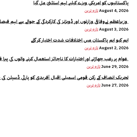
پاکستانیوں کو امریکی ویزے کیلیے اہم استثنیٰ مل گیا
August 4, 2026
تازہ ترین
وزیراعظم نےوفاقی وزارتوں اور ڈویژنز کی کارکردگی کے حوالے سے اہم فیصلہ کر لیا
August 3, 2026
تازہ ترین
ایم کیو ایم پاکستان میں اختلافات شدت اختیار کر گئے
August 2, 2026
تازہ ترین
عوام پر رعب جھاڑنے اور اختیارات کا ناجائز استعمال کرنے والوں کی پیرا فورس میں کوئی جگہ نہیں:وزیراعلیٰ مریم نواز
June 29, 2026
تازہ ترین
تحریک انصاف کے رکن قومی اسمبلی اقبال آفریدی کو پارٹی ڈسپلن کی 
June 27, 2026
تازہ ترین