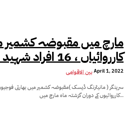
کارروائیاں ، 16 افراد شہید ، 96 گرفتار
April 1, 2022
بین الاقوامی
سرینگر ( مانیٹرنگ ڈیسک )مقبوضہ کشمیر میں بھارتی فوجی
کارروائیوں کے دوران گزشتہ ماہ مارچ میں...