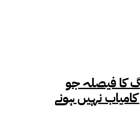
گ کا فیصلہ جو
میاب نہیں ہونے