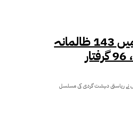
مارچ میں مقبوضہ کشمیر میں 143 ظالمانہ
وں نے ریاستی دہشت گردی کی مسلسل