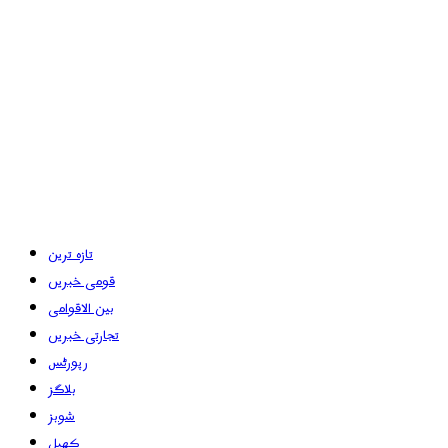
تازہ ترین
قومی خبریں
بین الاقوامی
تجارتی خبریں
رپورٹس
بلاگز
شوبز
کھیل