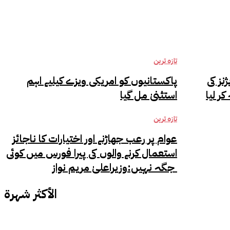
تازہ ترین
نز کی
پاکستانیوں کو امریکی ویزے کیلیے اہم
استثنیٰ مل گیا
تازہ ترین
عوام پر رعب جھاڑنے اور اختیارات کا ناجائز
استعمال کرنے والوں کی پیرا فورس میں کوئی
جگہ نہیں:وزیراعلیٰ مریم نواز
الأكثر شهرة