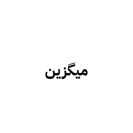
میگزین
بلاگز
بین الاقوامی
تازہ ترین
تجارتی خبریں
جرائم