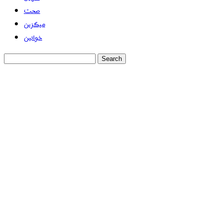
صحت
میگزین
خواتین