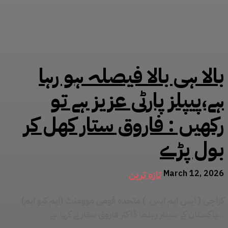
بالا ہی بالا فیصلہ ہو رہا
ہے،پیپلز پارٹی عزیز ہے تو
رکھیں : فاروق ستار کھل کر
بول پڑے
March 12, 2026
تازہ ترین
کراچی ( ایس ایم ایس ) متحدہ قومی موومنٹ (ایم کیو ایم)
پاکستان کے سینئر رہنما ڈاکٹر فاروق ستار نے کہا ہے...