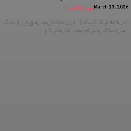
March 13, 2026
بین الاقوامی
لندن ( مانیٹرنگ ڈیسک ) ایران جنگ کے بعد روسی تیل کی مانگ
میں اضافہ ،روس کو یومیہ کتنے ملین ڈالر...