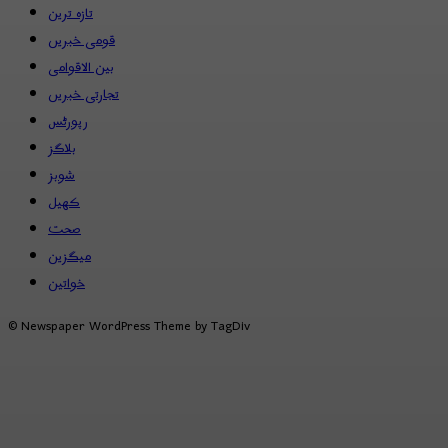
تازہ ترین
قومی خبریں
بین الاقوامی
تجارتی خبریں
رپورٹس
بلاگز
شوبز
کھیل
صحت
میگزین
خواتین
© Newspaper WordPress Theme by TagDiv