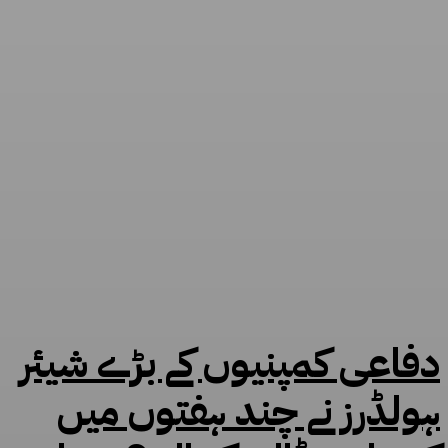
دفاعی کمپنیوں کے بڑے شیئر
ہولڈرز نے چند ہفتوں میں