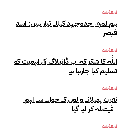
تازہ ترین
ہم لمبی جدوجہد کیلئے تیار ہیں: اسد
قیصر
تازہ ترین
اللّٰہ کا شکر کہ اب ڈائیلاگ کی اہمیت کو
تسلیم کیا جارہا ہے
تازہ ترین
نفرت پھیلانے والوں کے حوالے سے اہم
فیصلہ کر لیا گیا
تازہ ترین