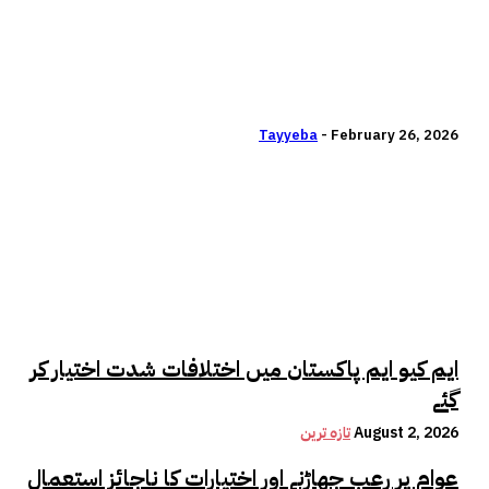
افغان طالبان جنگجو ہلاک ہوئے
،کتنی چوکیاں تباہ کی گئیں ۔۔؟ اہم
تفصیلات جاری
Tayyeba
-
February 26, 2026
اسلام آباد ( ایس ایم ایس ) پاک فوج کی کارروائیوں میں کتنے افغان طالبان
جنگجو ہلاک ہوئے ،کتنی چوکیاں تباہ کی گئیں ۔۔؟وزیراعظم کے ترجمان برائے
فارن میڈیامشرف زیدی نے اہم تفصیلات شیئر کر دیں ۔ وزیراعظم کے...
ایم کیو ایم پاکستان میں اختلافات شدت اختیار کر
گئے
August 2, 2026
تازہ ترین
عوام پر رعب جھاڑنے اور اختیارات کا ناجائز استعمال