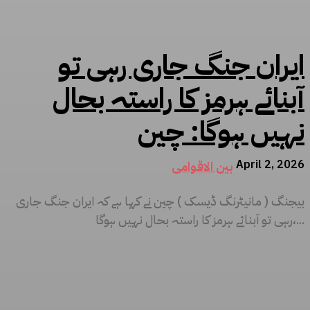
ایران جنگ جاری رہی تو
آبنائے ہرمز کا راستہ بحال
نہیں ہوگا: چین
April 2, 2026
بین الاقوامی
بیجنگ ( مانیٹرنگ ڈیسک ) چین نے کہا ہے کہ ایران جنگ جاری
رہی تو آبنائے ہرمز کا راستہ بحال نہیں ہوگا،...