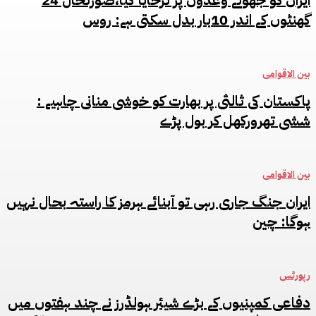
ایران کو جھوٹے وعدوں پر ٹرخایا گیا،صورتحال 24
گھنٹوں کے اندر 10بار بدل سکتی ہے: روس
بین الاقوامی
پاکستان کی ثالثی پر بھارت کو خوشی منانی چاہیے :
ششی تھرورکھل کر بول پڑے
بین الاقوامی
ایران جنگ جاری رہی تو آبنائے ہرمز کا راستہ بحال نہیں
ہوگا: چین
رپورٹس
دفاعی کمپنیوں کے بڑے شیئر ہولڈرز نے چند ہفتوں میں