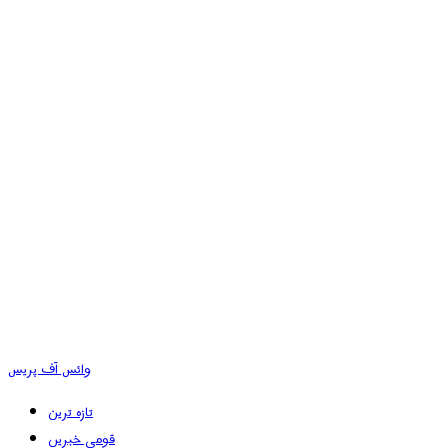
وائس آف پریس
تازہ ترین
قومی خبریں