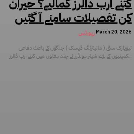
کتنے ارب ڈالرز کمالیے؟ حیران
کن تفصیلات سامنے آ گئیں
March 20, 2026
رپورٹس
نیویارک سٹی ( مانیٹرنگ ڈیسک ) جنگوں کے باعث دفاعی
کمپنیوں کے بڑے شیئر ہولڈرز نے چند ہفتوں میں کتنے ارب ڈالرز...