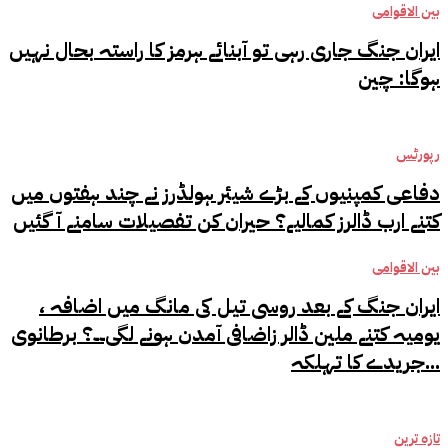
بین الاقوامی
ایران جنگ جاری رہی تو آبنائے ہرمز کا راستہ بحال نہیں
ہوگا: چین
رپورٹس
دفاعی کمپنیوں کے بڑے شیئر ہولڈرز نے چند ہفتوں میں
کتنے ارب ڈالرز کمالیے؟ حیران کن تفصیلات سامنے آ گئیں
بین الاقوامی
ایران جنگ کے بعد روسی تیل کی مانگ میں اضافہ ،
یومیہ کتنے ملین ڈالر زاضافی آمدن ہونے لگی۔۔؟ برطانوی
جریدے کا تہلکہ...
تازہ ترین