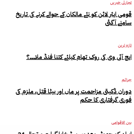
تجارتی خبریں
قومی ایئر لائن کو نئے مالکان کے حوالے کرنے کی تاریخ
سامنے آگئی
تازہ ترین
ایچ آئی وی کی روک تھام کیلئے کتنا فنڈ ملا۔۔۔؟
جرائم
دوران ڈکیتی مزاحمت پر ماں اور بیٹا قتل، ملزم کی
فوری گرفتاری کا حکم
بین الاقوامی