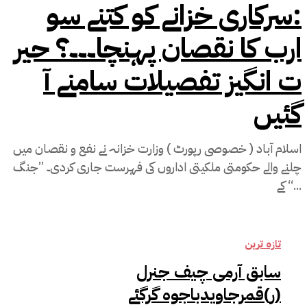
:سرکاری خزانے کو کتنے سو
ارب کا نقصان پہنچا۔۔۔؟ حیر
ت انگیز تفصیلات سامنے آ
گئیں
اسلام آباد ( خصوصی رپورٹ ) وزارت خزانہ نے نفع و نقصان میں
چلنے والے حکومتی ملکیتی اداروں کی فہرست جاری کردی۔ ’’جنگ
‘‘ کے...
تازہ ترین
سابق آرمی چیف جنرل
(ر)قمرجاویدباجوہ گرگئے