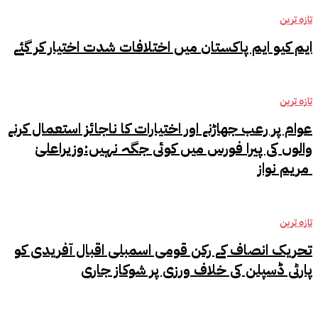
تازہ ترین
ایم کیو ایم پاکستان میں اختلافات شدت اختیار کر گئے
تازہ ترین
عوام پر رعب جھاڑنے اور اختیارات کا ناجائز استعمال کرنے
والوں کی پیرا فورس میں کوئی جگہ نہیں:وزیراعلیٰ
مریم نواز
تازہ ترین
تحریک انصاف کے رکن قومی اسمبلی اقبال آفریدی کو
پارٹی ڈسپلن کی خلاف ورزی پر شوکاز جاری