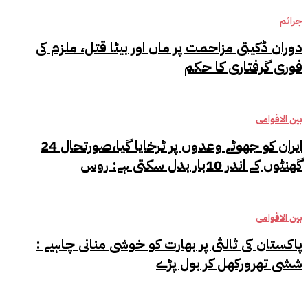
جرائم
دوران ڈکیتی مزاحمت پر ماں اور بیٹا قتل، ملزم کی
فوری گرفتاری کا حکم
بین الاقوامی
ایران کو جھوٹے وعدوں پر ٹرخایا گیا،صورتحال 24
گھنٹوں کے اندر 10بار بدل سکتی ہے: روس
بین الاقوامی
پاکستان کی ثالثی پر بھارت کو خوشی منانی چاہیے :
ششی تھرورکھل کر بول پڑے