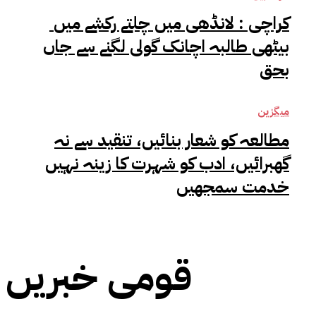
کراچی : لانڈھی میں چلتے رکشے میں
بیٹھی طالبہ اچانک گولی لگنے سے جاں
بحق
میگزین
مطالعہ کو شعار بنائیں، تنقید سے نہ
گھبرائیں، ادب کو شہرت کا زینہ نہیں
خدمت سمجھیں
قومی خبریں