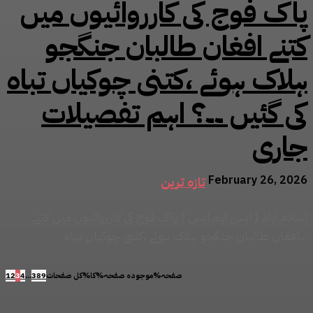
پاک فوج کی کارروائیوں میں
کتنے افغان طالبان جنگجو
ہلاک ہوئے ،کتنی چوکیاں تباہ
کی گئیں ۔۔؟ اہم تفصیلات
جاری
February 26, 2026
تازہ ترین
اسلام آباد ( ایس ایم ایس ) پاک فوج کی کارروائیوں میں کتنے
افغان طالبان جنگجو ہلاک ہوئے ،کتنی چوکیاں تباہ...
صفحہ%موجودہ صفحہ%کا%کل صفحات
389
...
4
3
2
1