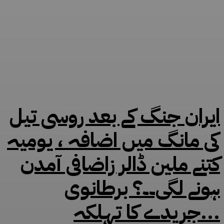
ایران جنگ کے بعد روسی تیل
کی مانگ میں اضافہ ، یومیہ
کتنے ملین ڈالر زاضافی آمدن
ہونے لگی۔۔؟ برطانوی
جریدے کا تہلکہ...