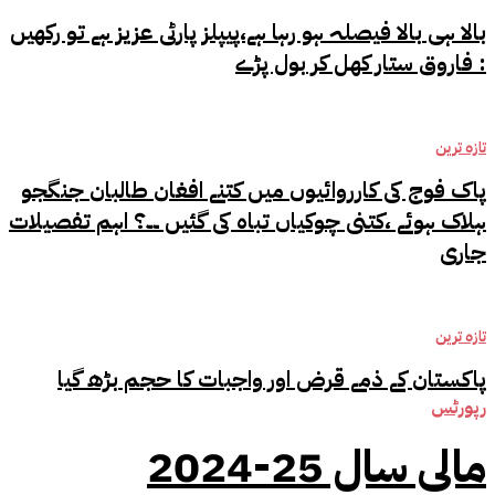
بالا ہی بالا فیصلہ ہو رہا ہے،پیپلز پارٹی عزیز ہے تو رکھیں
: فاروق ستار کھل کر بول پڑے
تازہ ترین
پاک فوج کی کارروائیوں میں کتنے افغان طالبان جنگجو
ہلاک ہوئے ،کتنی چوکیاں تباہ کی گئیں ۔۔؟ اہم تفصیلات
جاری
تازہ ترین
پاکستان کے ذمے قرض اور واجبات کا حجم بڑھ گیا
رپورٹس
مالی سال 25-2024