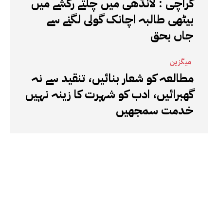
کراچی : لانڈھی میں چلتے رکشے میں
بیٹھی طالبہ اچانک گولی لگنے سے
جاں بحق
میگزین
مطالعہ کو شعار بنائیں، تنقید سے نہ
گھبرائیں، ادب کو شہرت کا زینہ نہیں
خدمت سمجھیں