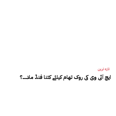
تازہ ترین
ایچ آئی وی کی روک تھام کیلئے کتنا فنڈ ملا۔۔۔؟