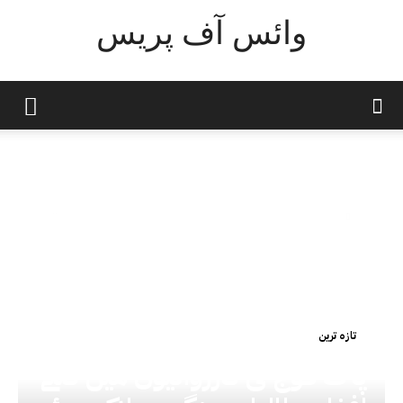
وائس آف پریس
تازہ ترین
پاک فوج کی کارروائیوں میں کتنے