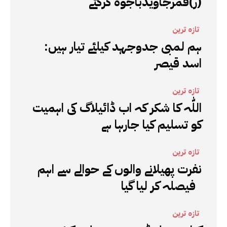
(ر)قمرجاویدباجوہ گرگئے
تازہ ترین
ہم لمبی جدوجہد کیلئے تیار ہیں:
اسد قیصر
تازہ ترین
اللّٰہ کا شکر کہ اب ڈائیلاگ کی اہمیت
کو تسلیم کیا جارہا ہے
تازہ ترین
نفرت پھیلانے والوں کے حوالے سے اہم
فیصلہ کر لیا گیا
تازہ ترین