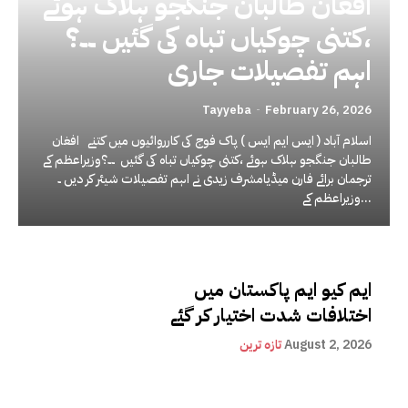
افغان طالبان جنگجو ہلاک ہوئے
،کتنی چوکیاں تباہ کی گئیں ۔۔؟
اہم تفصیلات جاری
Tayyeba
-
February 26, 2026
اسلام آباد ( ایس ایم ایس ) پاک فوج کی کارروائیوں میں کتنے افغان
طالبان جنگجو ہلاک ہوئے ،کتنی چوکیاں تباہ کی گئیں ۔۔؟وزیراعظم کے
ترجمان برائے فارن میڈیامشرف زیدی نے اہم تفصیلات شیئر کر دیں ۔
وزیراعظم کے...
ایم کیو ایم پاکستان میں
اختلافات شدت اختیار کر گئے
August 2, 2026
تازہ ترین