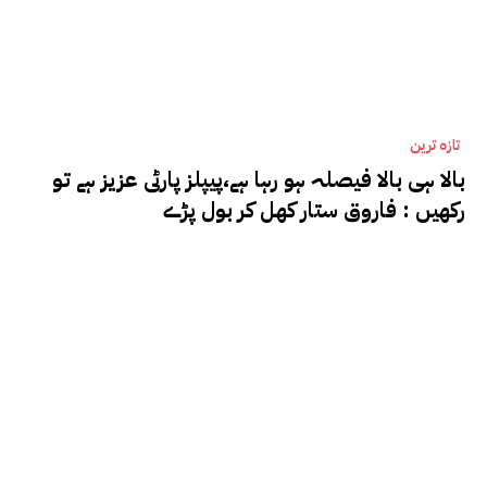
تازہ ترین
بالا ہی بالا فیصلہ ہو رہا ہے،پیپلز پارٹی عزیز ہے تو
رکھیں : فاروق ستار کھل کر بول پڑے