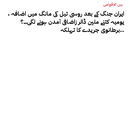
بین الاقوامی
ایران جنگ کے بعد روسی تیل کی مانگ میں اضافہ ،
یومیہ کتنے ملین ڈالر زاضافی آمدن ہونے لگی۔۔؟
برطانوی جریدے کا تہلکہ...