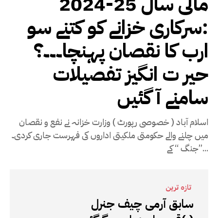
مالی سال 25-2024
:سرکاری خزانے کو کتنے سو
ارب کا نقصان پہنچا۔۔۔؟
حیر ت انگیز تفصیلات
سامنے آ گئیں
اسلام آباد ( خصوصی رپورٹ ) وزارت خزانہ نے نفع و نقصان
میں چلنے والے حکومتی ملکیتی اداروں کی فہرست جاری کردی۔
’’جنگ ‘‘ کے...
تازہ ترین
سابق آرمی چیف جنرل