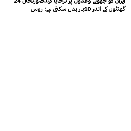
ایران کو جھوٹے وعدوں پر ٹرخایا گیا،صورتحال 24
گھنٹوں کے اندر 10بار بدل سکتی ہے: روس