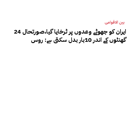
بین الاقوامی
ایران کو جھوٹے وعدوں پر ٹرخایا گیا،صورتحال 24
گھنٹوں کے اندر 10بار بدل سکتی ہے: روس